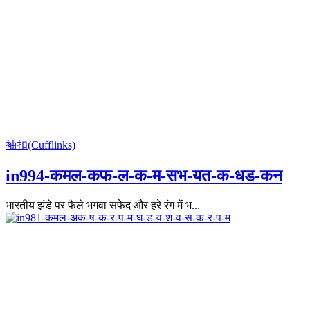
袖扣(Cufflinks)
in994-कमल-कफ-ल-क-म-सभ-यत-क-धड-कन
भारतीय झंडे पर फैले भगवा सफेद और हरे रंग में भ...