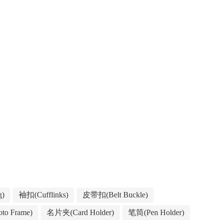
g)
袖扣(Cufflinks)
皮带扣(Belt Buckle)
to Frame)
名片夹(Card Holder)
笔筒(Pen Holder)