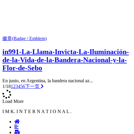
徽章(Badge / Emblem)
in991-La-Llama-Invicta-La-Iluminación-
de-la-Vida-de-la-Bandera-Nacional-y-la-
Flor-de-Sebo
En junio, en Argentina, la bandera nacional az...
1/18
1
2
3
4
5
6
下一页
Load More
I M K. I N T E R N A T I O N A L .