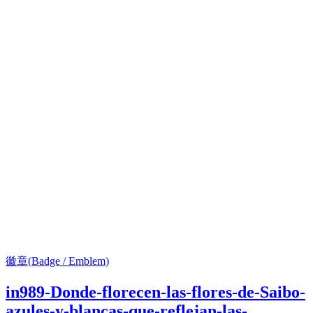
徽章(Badge / Emblem)
in989-Donde-florecen-las-flores-de-Saibo-
azules-y-blancas-que-reflejan-las-