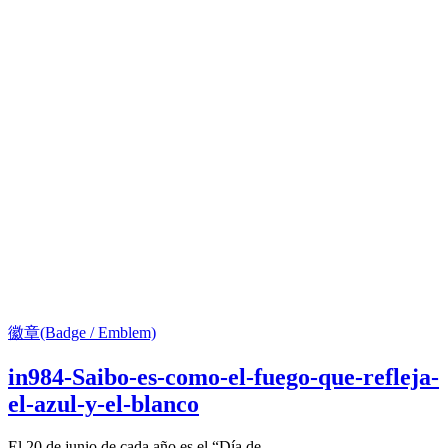
徽章(Badge / Emblem)
in984-Saibo-es-como-el-fuego-que-refleja-
el-azul-y-el-blanco
El 20 de junio de cada año es el “Día de...