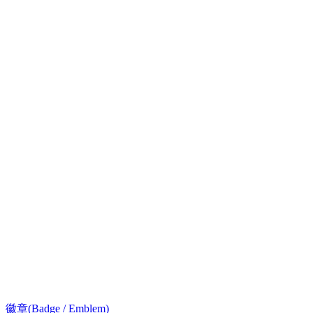
徽章(Badge / Emblem)