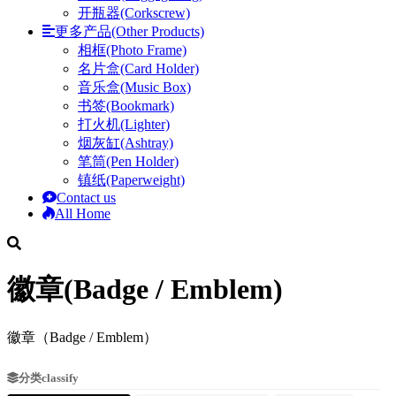
开瓶器(Corkscrew)
更多产品(Other Products)
相框(Photo Frame)
名片盒(Card Holder)
音乐盒(Music Box)
书签(Bookmark)
打火机(Lighter)
烟灰缸(Ashtray)
笔筒(Pen Holder)
镇纸(Paperweight)
Contact us
All Home
徽章(Badge / Emblem)
徽章（Badge / Emblem）
分类classify