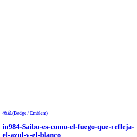
徽章(Badge / Emblem)
in984-Saibo-es-como-el-fuego-que-refleja-
el-azul-y-el-blanco