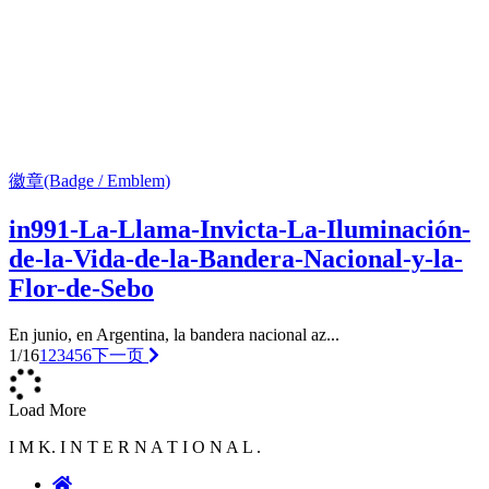
徽章(Badge / Emblem)
in991-La-Llama-Invicta-La-Iluminación-
de-la-Vida-de-la-Bandera-Nacional-y-la-
Flor-de-Sebo
En junio, en Argentina, la bandera nacional az...
1/16
1
2
3
4
5
6
下一页
Load More
I M K. I N T E R N A T I O N A L .