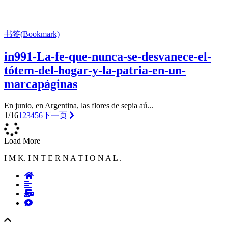
书签(Bookmark)
in991-La-fe-que-nunca-se-desvanece-el-
tótem-del-hogar-y-la-patria-en-un-
marcapáginas
En junio, en Argentina, las flores de sepia aú...
1/16
1
2
3
4
5
6
下一页
Load More
I M K. I N T E R N A T I O N A L .