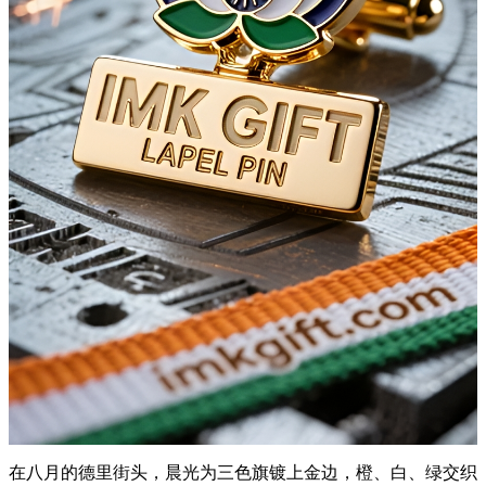
在八月的德里街头，晨光为三色旗镀上金边，橙、白、绿交织