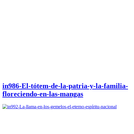
in986-El-tótem-de-la-patria-y-la-familia-
floreciendo-en-las-mangas