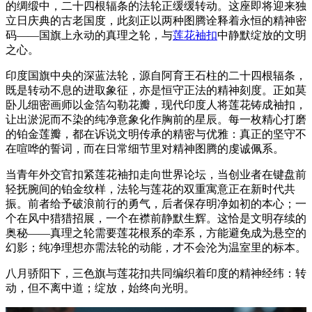
的绸缎中，二十四根辐条的法轮正缓缓转动。这座即将迎来独
立日庆典的古老国度，此刻正以两种图腾诠释着永恒的精神密
码——国旗上永动的真理之轮，与
莲花袖扣
中静默绽放的文明
之心。
印度国旗中央的深蓝法轮，源自阿育王石柱的二十四根辐条，
既是转动不息的进取象征，亦是恒守正法的精神刻度。正如莫
卧儿细密画师以金箔勾勒花瓣，现代印度人将莲花铸成袖扣，
让出淤泥而不染的纯净意象化作胸前的星辰。每一枚精心打磨
的铂金莲瓣，都在诉说文明传承的精密与优雅：真正的坚守不
在喧哗的誓词，而在日常细节里对精神图腾的虔诚佩系。
当青年外交官扣紧莲花袖扣走向世界论坛，当创业者在键盘前
轻抚腕间的铂金纹样，法轮与莲花的双重寓意正在新时代共
振。前者给予破浪前行的勇气，后者保存明净如初的本心；一
个在风中猎猎招展，一个在襟前静默生辉。这恰是文明存续的
奥秘——真理之轮需要莲花根系的牵系，方能避免成为悬空的
幻影；纯净理想亦需法轮的动能，才不会沦为温室里的标本。
八月骄阳下，三色旗与莲花扣共同编织着印度的精神经纬：转
动，但不离中道；绽放，始终向光明。