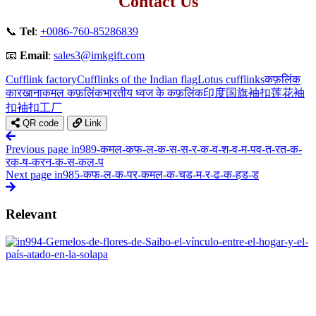
Contact Us
📞
Tel
:
+0086-760-85286839
📧
Email
:
sales3@imkgift.com
Cufflink factory
Cufflinks of the Indian flag
Lotus cufflinks
कफ़लिंक
कारखाना
कमल कफ़लिंक
भारतीय ध्वज के कफ़लिंक
印度国旗袖扣
莲花袖
扣
袖扣工厂
QR code
Link
Previous page
in989-कमल-कफ-ल-क-स-स-र-क-व-श-व-म-पव-त-रत-क-
रक-ष-करन-क-स-कल-प
Next page
in985-कफ-ल-क-पर-कमल-क-चड-म-र-ढ-क-हड-ड
Relevant