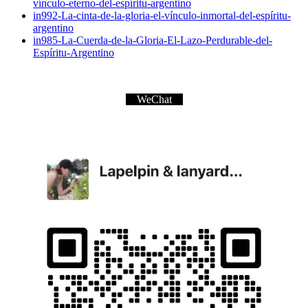
vínculo-eterno-del-espíritu-argentino
in992-La-cinta-de-la-gloria-el-vínculo-inmortal-del-espíritu-
argentino
in985-La-Cuerda-de-la-Gloria-El-Lazo-Perdurable-del-
Espíritu-Argentino
WeChat