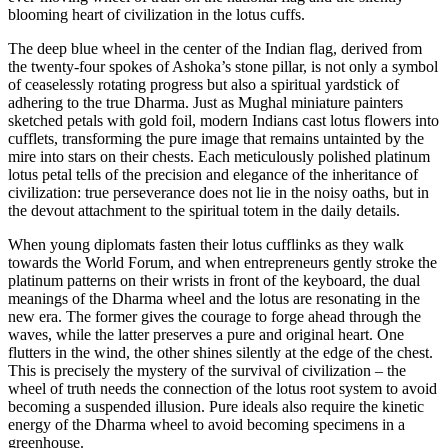
blooming heart of civilization in the lotus cuffs.
The deep blue wheel in the center of the Indian flag, derived from
the twenty-four spokes of Ashoka’s stone pillar, is not only a symbol
of ceaselessly rotating progress but also a spiritual yardstick of
adhering to the true Dharma. Just as Mughal miniature painters
sketched petals with gold foil, modern Indians cast lotus flowers into
cufflets, transforming the pure image that remains untainted by the
mire into stars on their chests. Each meticulously polished platinum
lotus petal tells of the precision and elegance of the inheritance of
civilization: true perseverance does not lie in the noisy oaths, but in
the devout attachment to the spiritual totem in the daily details.
When young diplomats fasten their lotus cufflinks as they walk
towards the World Forum, and when entrepreneurs gently stroke the
platinum patterns on their wrists in front of the keyboard, the dual
meanings of the Dharma wheel and the lotus are resonating in the
new era. The former gives the courage to forge ahead through the
waves, while the latter preserves a pure and original heart. One
flutters in the wind, the other shines silently at the edge of the chest.
This is precisely the mystery of the survival of civilization – the
wheel of truth needs the connection of the lotus root system to avoid
becoming a suspended illusion. Pure ideals also require the kinetic
energy of the Dharma wheel to avoid becoming specimens in a
greenhouse.