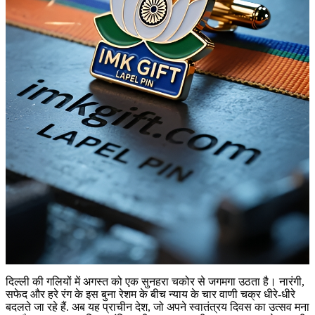
दिल्ली की गलियों में अगस्त को एक सुनहरा चकोर से जगमगा उठता है। नारंगी,
सफेद और हरे रंग के इस बुना रेशम के बीच न्याय के चार वाणी चक्र धीरे-धीरे
बदलते जा रहे हैं. अब यह प्राचीन देश, जो अपने स्वातंत्रय दिवस का उत्सव मना