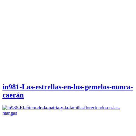
in981-Las-estrellas-en-los-gemelos-nunca-
caerán