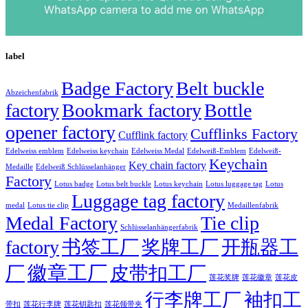
label
Badge Factory
Belt buckle
Abzeichenfabrik
factory
Bookmark factory
Bottle
opener factory
Cufflinks Factory
Cufflink factory
Edelweiss emblem
Edelweiss keychain
Edelweiss Medal
Edelweiß-Emblem
Edelweiß-
Keychain
Key chain factory
Medaille
Edelweiß Schlüsselanhänger
Factory
Lotus badge
Lotus luggage tag
Lotus belt buckle
Lotus keychain
Lotus
Luggage tag factory
medal
Lotus tie clip
Medaillenfabrik
Medal Factory
Tie clip
Schlüsselanhängerfabrik
factory
书签工厂
奖牌工厂
开瓶器工
徽章工厂
厂
皮带扣工厂
莲花徽章
莲花奖牌
莲花皮
行李牌工厂
袖扣工
莲花行李牌
带扣
莲花钥匙扣
莲花领带夹