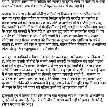
रहा है, शाश्वत आध्यात्मिक संहिता की व्याख्या राष्ट्रीय ध्वज पर सत्य के स्थायी
चक्र और कमल कफ में शांतता से फूले हुए हृदय से कर रहा है।
अशोक के पाषाण स्तंभ की चौबीस पालियों से निकलने वाला भारतीय ध्वज के
मध्य का गहरा नीला पहिया न केवल निरंतर घूर्णन की प्रगति का प्रतीक है
बल्कि सच्चे धर्म की निष्ठा की एक आध्यात्मिक कसौटी भी है। जैसे मुगल लघु
चित्रकारों ने सोने की पन्नी से पंखुड़ियॉँ बनाई थीं, आधुनिक भारतीय लोग कमल
के फूलों को कफटों में फेंक देते थे और उन शुद्ध छवि को रूपांतरित करते थे, जो
उन बेशकों में सितारों के रूप में बनी रहती हैं। प्रत्येक सतर्कता से परिष्कृत
प्लेटिनम कमल पंखल सभ्यता की विरासत के सूक्ष्मता और लालित्य के बारे में
बताती है: सच्चा धैर्य शोर से शपथ नहीं लेता, बल्कि दैनिक विवरणों में आध्यात्मिक
टोटम के प्रति श्रद्धापूर्वक लगाव में होता है।
जब युवा राजनयिकों ने विश्व मंच की ओर चलते हुए अपने कमल कफलिंक मलते
हैं, और जब उद्यमी कीबोर्ड के सामने अपनी कतारों पर प्लेटिनम का पैटर्न चलाते
हैं तो धर्म चक्र और कमल के दोहरे अर्थ नए युग में गुंथे रहते हैं। पहला लेखक
तरंगों में आगे बढ़ने का साहस करता है और मूल ह्रदय को सुरक्षित रखता है. हवा
में से एक उड़ती दूसरी छाती के किनारे चुपचाप चमकती रहती है। सभ्यता के
अस्तित्व का रहस्य-सत्य का चक्र, निलंबित भ्रम से बचने के लिए कमल जड़
प्रणाली के संबंध की आवश्यकता है। शुद्ध आदर्शों के लिए हरित गृह में नमूने बनने
से बचने के लिए धर्म चक्र की गतिज ऊर्जा की आवश्यकता होती है।
झुलसती धूप में तिरंगा झंडा और कमल गांठ संयुक्त रूप से भारत के आध्यात्मिक
सूत्रों को बुनवाता है-मोड़, फिर भी बीच में रास्ता कभी नहीं छोड़ता। खिलते हैं,
हमेशा प्रकाश की ओर।