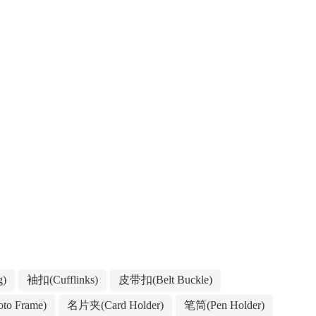
g)
袖扣(Cufflinks)
皮带扣(Belt Buckle)
to Frame)
名片夹(Card Holder)
笔筒(Pen Holder)