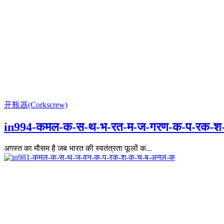
开瓶器(Corkscrew)
in994-कमल-क-स-थ-भ-रत-म-ज-गरण-क-प-रक-श
अगस्त का मौसम है जब भारत की स्वतंत्रता फूलों क...