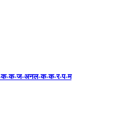
-क-क-ज-अनल-क-क-र-प-म