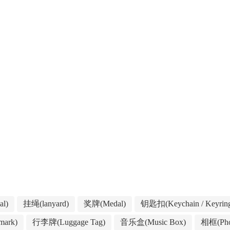
l)
挂绳(lanyard)
奖牌(Medal)
钥匙扣(Keychain / Keyrin
ark)
行李牌(Luggage Tag)
音乐盒(Music Box)
相框(Pho