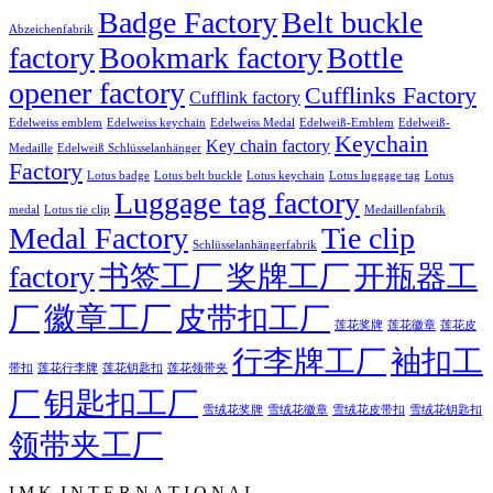
Badge Factory
Belt buckle
Abzeichenfabrik
factory
Bookmark factory
Bottle
opener factory
Cufflinks Factory
Cufflink factory
Edelweiss emblem
Edelweiss keychain
Edelweiss Medal
Edelweiß-Emblem
Edelweiß-
Keychain
Key chain factory
Medaille
Edelweiß Schlüsselanhänger
Factory
Lotus badge
Lotus luggage tag
Lotus belt buckle
Lotus keychain
Lotus
Luggage tag factory
medal
Lotus tie clip
Medaillenfabrik
Medal Factory
Tie clip
Schlüsselanhängerfabrik
factory
书签工厂
奖牌工厂
开瓶器工
徽章工厂
厂
皮带扣工厂
莲花徽章
莲花奖牌
莲花皮
行李牌工厂
袖扣工
莲花行李牌
带扣
莲花钥匙扣
莲花领带夹
厂
钥匙扣工厂
雪绒花奖牌
雪绒花徽章
雪绒花皮带扣
雪绒花钥匙扣
领带夹工厂
I M K. I N T E R N A T I O N A L .