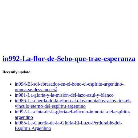
in992-La-flor-de-Sebo-que-trae-esperanza
Recently update
in994-El-sol-abrasador-en-el-bono-el-espíritu-argentino-
nunca-se-desvanecerá
in981-La-gloria-y-la-misión-del-lazo-azul-y-blanco
in986-La-cuerda-de-la-gloria-ata-las-montañas-y-los-ríos-el-
vínculo-eterno-del-espíritu-argentino
in992-La-cinta-de-la-gloria-el-vínculo-inmortal-del-espíritu-
argentino
in985-La-Cuerda-de-la-Gloria-El-Lazo-Perdurable-del-
Espíritu-Argentino