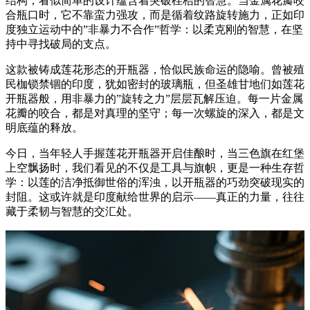
结构，看似简单的设计蕴含着突破桎梏的智慧。当金属花瓣咬
合瓶口时，它不靠蛮力强攻，而是循着纹路旋转施力，正如印
度独立运动中的”非暴力不合作”哲学：以柔克刚的智慧，在坚
持中寻找破局的支点。
这款被铸成莲花形态的开瓶器，恰似民族命运的隐喻。曾被殖
民枷锁禁锢的印度，犹如密封的玻璃瓶，但圣雄甘地们如莲花
开瓶器般，用非暴力的”旋转之力”层层瓦解压迫。每一片金属
花瓣的咬合，都是对真理的坚守；每一次螺旋的深入，都是文
明底蕴的释放。
今日，当年轻人手握莲花开瓶器开启佳酿时，当三色旗在红堡
上空飘扬时，我们看见的不仅是工具与旗帜，更是一种生存哲
学：以莲的洁净抵御世俗的浑浊，以开瓶器的巧劲突破现实的
封阻。这或许就是印度献给世界的启示——真正的力量，往往
藏于柔韧与智慧的交汇处。