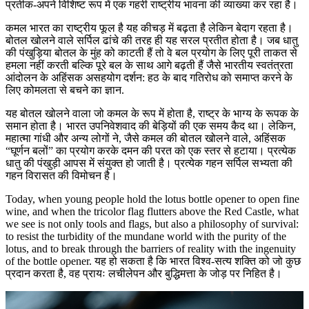
प्रतीक-अपने विशिष्ट रूप में एक गहरी राष्ट्रीय भावना की व्याख्या कर रहा है।
कमल भारत का राष्ट्रीय फूल है यह कीचड़ में बढ़ता है लेकिन बेदाग रहता है।
बोतल खोलने वाले सर्पिल ढांचे की तरह ही यह सरल प्रतीत होता है। जब धातु
की पंखुड़िया बोतल के मुंह को काटती हैं तो वे बल प्रयोग के लिए पूरी ताकत से
हमला नहीं करती बल्कि पूरे बल के साथ आगे बढ़ती हैं जैसे भारतीय स्वतंत्रता
आंदोलन के अहिंसक असहयोग दर्शन: हठ के बाद गतिरोध को समाप्त करने के
लिए कोमलता से बचने का ज्ञान.
यह बोतल खोलने वाला जो कमल के रूप में होता है, राष्ट्र के भाग्य के रूपक के
समान होता है। भारत उपनिवेशवाद की बेड़ियों की एक समय कैद था। लेकिन,
महात्मा गांधी और अन्य लोगों ने, जैसे कमल की बोतल खोलने वाले, अहिंसक
“घूर्णन बलों” का प्रयोग करके दमन की परत को एक स्तर से हटाया। प्रत्येक
धातु की पंखुड़ी आपस में संयुक्त हो जाती है। प्रत्येक गहन सर्पिल सभ्यता की
गहन विरासत की विमोचन है।
Today, when young people hold the lotus bottle opener to open fine
wine, and when the tricolor flag flutters above the Red Castle, what
we see is not only tools and flags, but also a philosophy of survival:
to resist the turbidity of the mundane world with the purity of the
lotus, and to break through the barriers of reality with the ingenuity
of the bottle opener. यह हो सकता है कि भारत विश्व-सत्य शक्ति को जो कुछ
प्रदान करता है, वह प्रायः लचीलेपन और बुद्धिमत्ता के जोड़ पर निहित है।