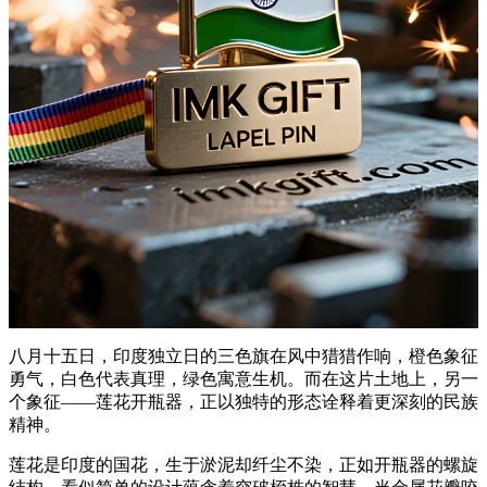
八月十五日，印度独立日的三色旗在风中猎猎作响，橙色象征
勇气，白色代表真理，绿色寓意生机。而在这片土地上，另一
个象征——莲花开瓶器，正以独特的形态诠释着更深刻的民族
精神。
莲花是印度的国花，生于淤泥却纤尘不染，正如开瓶器的螺旋