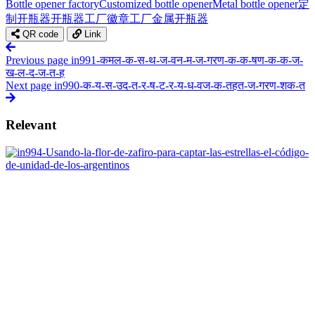
Bottle opener factory
Customized bottle opener
Metal bottle opener
定
制开瓶器
开瓶器工厂
徽章工厂
金属开瓶器
QR code
Link
Previous page
in991-कमल-क-स-थ-ज-वन-म-ज-गरण-क-क-षण-क-क-ज-
ख-ल-द-ज-त-ह
Next page
in990-क-य-स-उद-त-र-ष-ट-र-य-ध-वज-क-तहत-ज-गरण-शक-त
Relevant