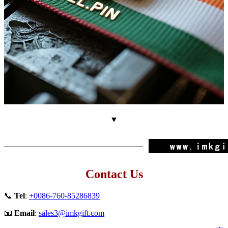
▼
Contact Us
📞
Tel
:
+0086-760-85286839
📧
Email
:
sales3@imkgift.com