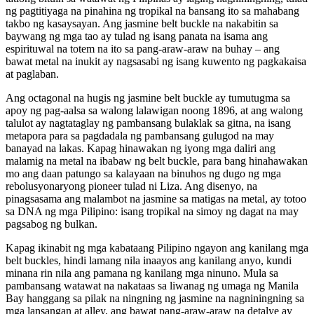
ng pagtitiyaga na pinahina ng tropikal na bansang ito sa mahabang
takbo ng kasaysayan. Ang jasmine belt buckle na nakabitin sa
baywang ng mga tao ay tulad ng isang panata na isama ang
espirituwal na totem na ito sa pang-araw-araw na buhay – ang
bawat metal na inukit ay nagsasabi ng isang kuwento ng pagkakaisa
at paglaban.
Ang octagonal na hugis ng jasmine belt buckle ay tumutugma sa
apoy ng pag-aalsa sa walong lalawigan noong 1896, at ang walong
talulot ay nagtataglay ng pambansang bulaklak sa gitna, na isang
metapora para sa pagdadala ng pambansang gulugod na may
banayad na lakas. Kapag hinawakan ng iyong mga daliri ang
malamig na metal na ibabaw ng belt buckle, para bang hinahawakan
mo ang daan patungo sa kalayaan na binuhos ng dugo ng mga
rebolusyonaryong pioneer tulad ni Liza. Ang disenyo, na
pinagsasama ang malambot na jasmine sa matigas na metal, ay totoo
sa DNA ng mga Pilipino: isang tropikal na simoy ng dagat na may
pagsabog ng bulkan.
Kapag ikinabit ng mga kabataang Pilipino ngayon ang kanilang mga
belt buckles, hindi lamang nila inaayos ang kanilang anyo, kundi
minana rin nila ang pamana ng kanilang mga ninuno. Mula sa
pambansang watawat na nakataas sa liwanag ng umaga ng Manila
Bay hanggang sa pilak na ningning ng jasmine na nagniningning sa
mga lansangan at alley, ang bawat pang-araw-araw na detalye ay