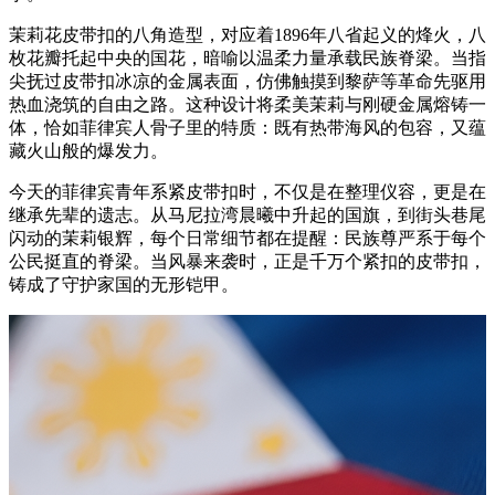
茉莉花皮带扣的八角造型，对应着1896年八省起义的烽火，八
枚花瓣托起中央的国花，暗喻以温柔力量承载民族脊梁。当指
尖抚过皮带扣冰凉的金属表面，仿佛触摸到黎萨等革命先驱用
热血浇筑的自由之路。这种设计将柔美茉莉与刚硬金属熔铸一
体，恰如菲律宾人骨子里的特质：既有热带海风的包容，又蕴
藏火山般的爆发力。
今天的菲律宾青年系紧皮带扣时，不仅是在整理仪容，更是在
继承先辈的遗志。从马尼拉湾晨曦中升起的国旗，到街头巷尾
闪动的茉莉银辉，每个日常细节都在提醒：民族尊严系于每个
公民挺直的脊梁。当风暴来袭时，正是千万个紧扣的皮带扣，
铸成了守护家国的无形铠甲。