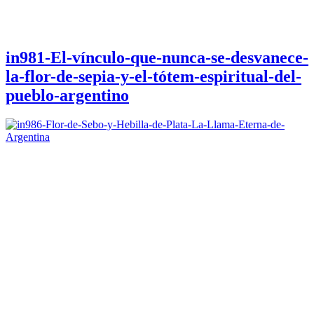
in981-El-vínculo-que-nunca-se-desvanece-
la-flor-de-sepia-y-el-tótem-espiritual-del-
pueblo-argentino