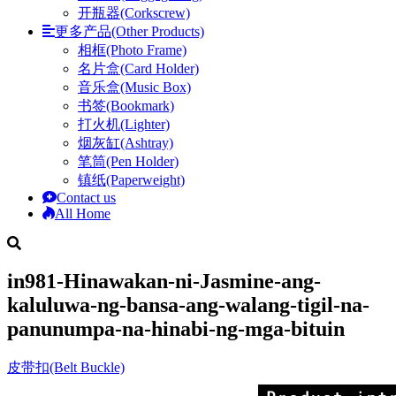
开瓶器(Corkscrew)
更多产品(Other Products)
相框(Photo Frame)
名片盒(Card Holder)
音乐盒(Music Box)
书签(Bookmark)
打火机(Lighter)
烟灰缸(Ashtray)
笔筒(Pen Holder)
镇纸(Paperweight)
Contact us
All Home
in981-Hinawakan-ni-Jasmine-ang-
kaluluwa-ng-bansa-ang-walang-tigil-na-
panunumpa-na-hinabi-ng-mga-bituin
皮带扣(Belt Buckle)