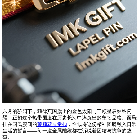
六月的骄阳下，菲律宾国旗上的金色太阳与三颗星辰始终闪
耀，正如这个热带国度在历史长河中淬炼出的坚韧品格。而悬
挂在国民腰间的
茉莉花皮带扣
，恰似将这份精神图腾融入日常
生活的誓言——每一道金属雕纹都在诉说着团结与抗争的故
事。