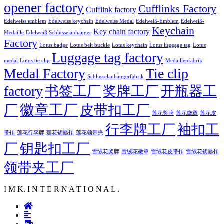
opener factory
Cufflinks Factory
Cufflink factory
Edelweiss emblem
Edelweiss keychain
Edelweiss Medal
Edelweiß-Emblem
Edelweiß-
Keychain
Key chain factory
Medaille
Edelweiß Schlüsselanhänger
Factory
Lotus badge
Lotus luggage tag
Lotus belt buckle
Lotus keychain
Lotus
Luggage tag factory
medal
Lotus tie clip
Medaillenfabrik
Medal Factory
Tie clip
Schlüsselanhängerfabrik
factory
书签工厂
奖牌工厂
开瓶器工
徽章工厂
厂
皮带扣工厂
莲花徽章
莲花奖牌
莲花皮
行李牌工厂
袖扣工
莲花行李牌
带扣
莲花钥匙扣
莲花领带夹
厂
钥匙扣工厂
雪绒花奖牌
雪绒花徽章
雪绒花皮带扣
雪绒花钥匙扣
领带夹工厂
I M K. I N T E R N A T I O N A L .