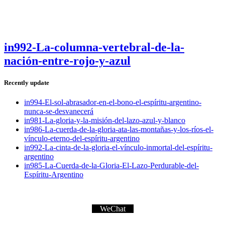
in992-La-columna-vertebral-de-la-
nación-entre-rojo-y-azul
Recently update
in994-El-sol-abrasador-en-el-bono-el-espíritu-argentino-
nunca-se-desvanecerá
in981-La-gloria-y-la-misión-del-lazo-azul-y-blanco
in986-La-cuerda-de-la-gloria-ata-las-montañas-y-los-ríos-el-
vínculo-eterno-del-espíritu-argentino
in992-La-cinta-de-la-gloria-el-vínculo-inmortal-del-espíritu-
argentino
in985-La-Cuerda-de-la-Gloria-El-Lazo-Perdurable-del-
Espíritu-Argentino
WeChat