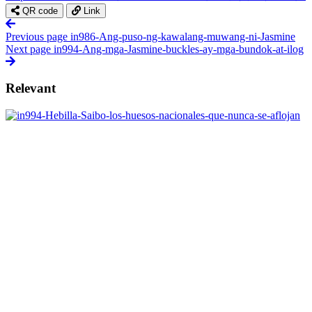
QR code
Link
Previous page
in986-Ang-puso-ng-kawalang-muwang-ni-Jasmine
Next page
in994-Ang-mga-Jasmine-buckles-ay-mga-bundok-at-ilog
Relevant