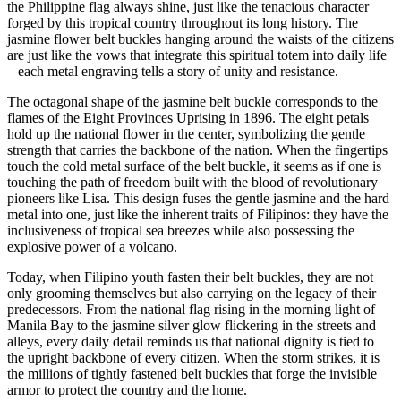
the Philippine flag always shine, just like the tenacious character
forged by this tropical country throughout its long history. The
jasmine flower belt buckles hanging around the waists of the citizens
are just like the vows that integrate this spiritual totem into daily life
– each metal engraving tells a story of unity and resistance.
The octagonal shape of the jasmine belt buckle corresponds to the
flames of the Eight Provinces Uprising in 1896. The eight petals
hold up the national flower in the center, symbolizing the gentle
strength that carries the backbone of the nation. When the fingertips
touch the cold metal surface of the belt buckle, it seems as if one is
touching the path of freedom built with the blood of revolutionary
pioneers like Lisa. This design fuses the gentle jasmine and the hard
metal into one, just like the inherent traits of Filipinos: they have the
inclusiveness of tropical sea breezes while also possessing the
explosive power of a volcano.
Today, when Filipino youth fasten their belt buckles, they are not
only grooming themselves but also carrying on the legacy of their
predecessors. From the national flag rising in the morning light of
Manila Bay to the jasmine silver glow flickering in the streets and
alleys, every daily detail reminds us that national dignity is tied to
the upright backbone of every citizen. When the storm strikes, it is
the millions of tightly fastened belt buckles that forge the invisible
armor to protect the country and the home.