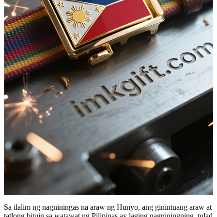
Sa ilalim ng nagniningas na araw ng Hunyo, ang ginintuang araw at
tatlong bituin sa watawat ng Pilipinas ay laging nagniningning, tulad