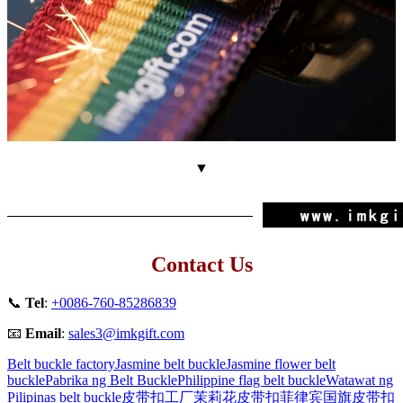
▼
Contact Us
📞
Tel
:
+0086-760-85286839
📧
Email
:
sales3@imkgift.com
Belt buckle factory
Jasmine belt buckle
Jasmine flower belt
buckle
Pabrika ng Belt Buckle
Philippine flag belt buckle
Watawat ng
Pilipinas belt buckle
皮带扣工厂
茉莉花皮带扣
菲律宾国旗皮带扣