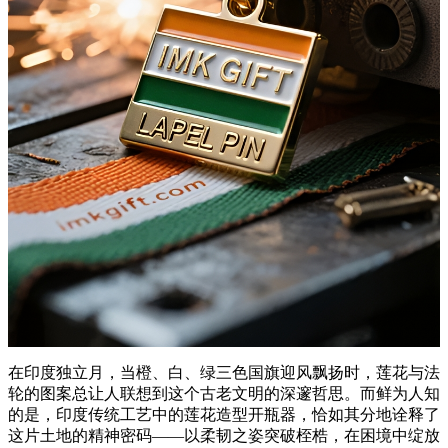
在印度独立月，当橙、白、绿三色国旗迎风飘扬时，莲花与法
轮的图案总让人联想到这个古老文明的深邃哲思。而鲜为人知
的是，印度传统工艺中的莲花造型开瓶器，恰如其分地诠释了
这片土地的精神密码——以柔韧之姿突破桎梏，在困境中绽放