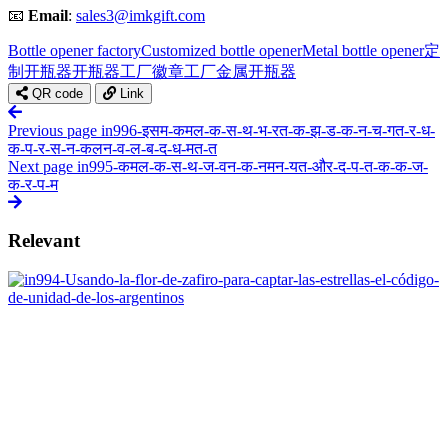
📧
Email
:
sales3@imkgift.com
Bottle opener factory
Customized bottle opener
Metal bottle opener
定
制开瓶器
开瓶器工厂
徽章工厂
金属开瓶器
QR code
Link
Previous page
in996-इसम-कमल-क-स-थ-भ-रत-क-झ-ड-क-न-च-गत-र-ध-
क-प-र-स-न-कलन-व-ल-ब-द-ध-मत-त
Next page
in995-कमल-क-स-थ-ज-वन-क-नमन-यत-और-द-प-त-क-क-ज-
क-र-प-म
Relevant