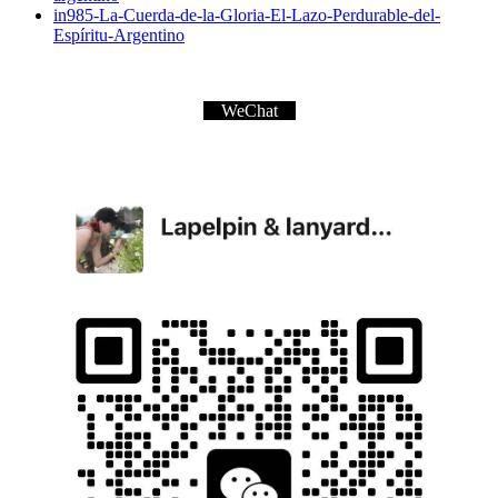
in985-La-Cuerda-de-la-Gloria-El-Lazo-Perdurable-del-
Espíritu-Argentino
WeChat