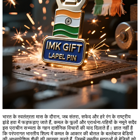
भारत के स्वतंत्रता मास के दौरान, जब संतरा, सफेद और हरे रंग के राष्ट्रीय
झंडे हवा में फड़फड़ाए जाते हैं, कमल के फूलों और प्रार्थना-पहियों के नमूने सदैव
इस प्राचीन सभ्यता के गहन दार्शनिक विचारों की याद दिलाते हैं। ज्ञात नहीं है
कि परंपरागत भारतीय शिल्प में कमल के आकार की बोतल के बल्लेबाज बेडियों
की आध्यापेशिक शैली की व्याख्या करते हैं, जिसमें नमनीय मुद्राओं से बेड़ियों को