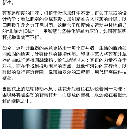
新生。
莲花是印度的国花，根植于淤泥却纤尘不染，正如开瓶器的设
计哲学：看似脆弱的金属花瓣，却能精准嵌入瓶颈的缝隙，以
四两拨千斤之力开启封闭。这暗合了印度独立运动中甘地倡导
的“非暴力抵抗”——用智慧与坚持化解暴力压迫，如同莲花茎
秆托举重物而不折。
如今，这种开瓶器的寓意更适用于每个奋斗者。生活的瓶颈如
同顽固的瓶盖，硬碰硬只会徒增伤痕。印度手艺人将莲花开瓶
器的曲线打磨得圆融流畅，恰似提醒世人：真正的力量不在于
对抗，而在于找到撬动困局的支点。就像恒河边的苦行僧，以
静默的修行穿透迷障；像班加罗尔的工程师，用代码突破科技
壁垒。
当国旗上的法轮转动不息，莲花开瓶器也在诉说着同一真理：
困境终将被柔韧的智慧打开，而绽放的契机，永远藏在看似无
解的缝隙之中。