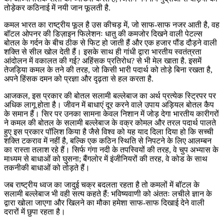
तोड़ेकर कठिनाई में नयी जान फूलती है.
कमल भारत का राष्ट्रीय फूल है उस कीचड़ में, जो साफ-साफ नजर आती है, वह
बॉटल ओपनर की डिज़ाइन फिलेशनः धातु की कमजोर दिखने वाली पेटल्स
बोतल के गर्दन के बीच ठीक से फिट हो जाती हैं और एक हजार पौंड दौड़ने वाली
शक्ति से सील खोल देती हैं। इसके साथ ही गांधी द्वारा भारतीय स्वतंत्रता
आंदोलन में वकालत की गई? अहिंसक प्रतिरोध? से भी मेल खाता है. इसमें
तेजड़िया कमल के तने की तरह, जो किसी भारी पदार्थ को तोड़े बिना रखता है,
अपने हिंसक दमन को प्रज्ञा और दृढ़ता से हल करता है.
आजकल, इस प्रकार की बोतल सलामी बल्लेबाज का अर्थ प्रत्येक स्ट्रिपर पर
अधिक लागू होता है। जीवन में बाधाएं दूर करने वाले उपाय अड़ियल बोतल कैप
के समान हैं। सिर पर उनका सामना केवल निशान में जोड़ देगा भारतीय कारीगरों
ने कमल की बोतल के सलामी बल्लेबाज के वक्र कोमल और तरल पदार्थ पालते
हुए इस प्रकार पॉलिश किया है जैसे विश्व को यह याद दिला दिया हो कि सच्ची
शक्ति टकराव में नहीं है, बल्कि एक कठिन स्थिति से निपटने के लिए आलम्बन
का रास्ता तलाश रहे हैं। सिर्फ गंगा नदी के तपस्वियों की तरह, वे चुप अभ्यास के
माध्यम से बाधाओं को घुसना; बैंगलोर में इंजीनियरों की तरह, वे कोड के साथ
तकनीकी बाधाओं को तोड़ते हैं।
जब राष्ट्रीय ध्वज का जादुई चक्र बदलता रहता है तो कमलों में बॉटल के
सलामी बल्लेबाज भी वही सत्य कहते हैं: भविष्यवाणी को अंततः लचीले ज्ञान के
द्वारा खोला जाएगा और खिलने का मौका हमेशा साफ-साफ दिखाई देने वाली
दरारों में छुपा रहता है।