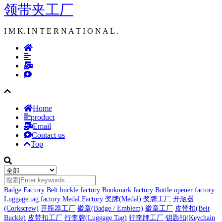
领带夹工厂
I M K. I N T E R N A T I O N A L .
Home
product
Email
Contact us
Top
Badge Factory
Belt buckle factory
Bookmark factory
Bottle opener factory
Luggage tag factory
Medal Factory
奖牌(Medal)
奖牌工厂
开瓶器
(Corkscrew)
开瓶器工厂
徽章(Badge / Emblem)
徽章工厂
皮带扣(Belt
Buckle)
皮带扣工厂
行李牌(Luggage Tag)
行李牌工厂
钥匙扣(Keychain