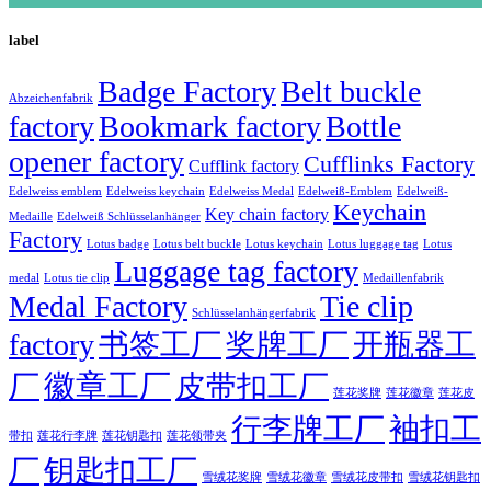
label
Badge Factory
Belt buckle
Abzeichenfabrik
factory
Bookmark factory
Bottle
opener factory
Cufflinks Factory
Cufflink factory
Edelweiss emblem
Edelweiss keychain
Edelweiss Medal
Edelweiß-Emblem
Edelweiß-
Keychain
Key chain factory
Medaille
Edelweiß Schlüsselanhänger
Factory
Lotus badge
Lotus luggage tag
Lotus belt buckle
Lotus keychain
Lotus
Luggage tag factory
medal
Lotus tie clip
Medaillenfabrik
Medal Factory
Tie clip
Schlüsselanhängerfabrik
factory
书签工厂
奖牌工厂
开瓶器工
徽章工厂
厂
皮带扣工厂
莲花徽章
莲花奖牌
莲花皮
行李牌工厂
袖扣工
莲花行李牌
带扣
莲花钥匙扣
莲花领带夹
厂
钥匙扣工厂
雪绒花奖牌
雪绒花徽章
雪绒花皮带扣
雪绒花钥匙扣