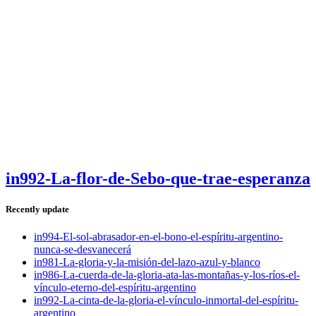
in992-La-flor-de-Sebo-que-trae-esperanza
Recently update
in994-El-sol-abrasador-en-el-bono-el-espíritu-argentino-
nunca-se-desvanecerá
in981-La-gloria-y-la-misión-del-lazo-azul-y-blanco
in986-La-cuerda-de-la-gloria-ata-las-montañas-y-los-ríos-el-
vínculo-eterno-del-espíritu-argentino
in992-La-cinta-de-la-gloria-el-vínculo-inmortal-del-espíritu-
argentino