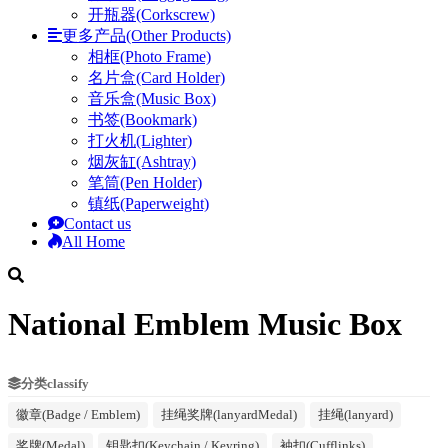
开瓶器(Corkscrew)
更多产品(Other Products)
相框(Photo Frame)
名片盒(Card Holder)
音乐盒(Music Box)
书签(Bookmark)
打火机(Lighter)
烟灰缸(Ashtray)
笔筒(Pen Holder)
镇纸(Paperweight)
Contact us
All Home
National Emblem Music Box
分类classify
徽章(Badge / Emblem)
挂绳奖牌(lanyardMedal)
挂绳(lanyard)
奖牌(Medal)
钥匙扣(Keychain / Keyring)
袖扣(Cufflinks)