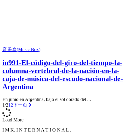
音乐盒(Music Box)
in991-El-código-del-giro-del-tiempo-la-
columna-vertebral-de-la-nación-en-la-
caja-de-música-del-escudo-nacional-de-
Argentina
En junio en Argentina, bajo el sol dorado del ...
1/2
1
2
下一页
Load More
I M K. I N T E R N A T I O N A L .