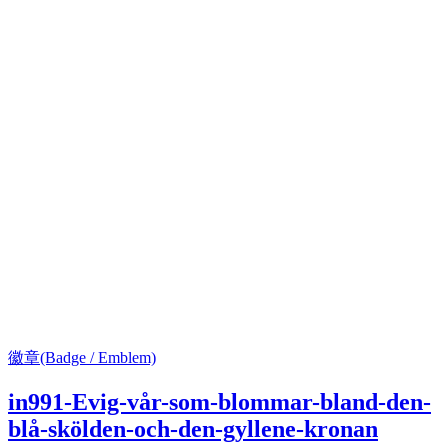
徽章(Badge / Emblem)
in991-Evig-vår-som-blommar-bland-den-
blå-skölden-och-den-gyllene-kronan