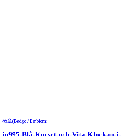
徽章(Badge / Emblem)
in995-Blå-Korset-och-Vita-Klockan-i-