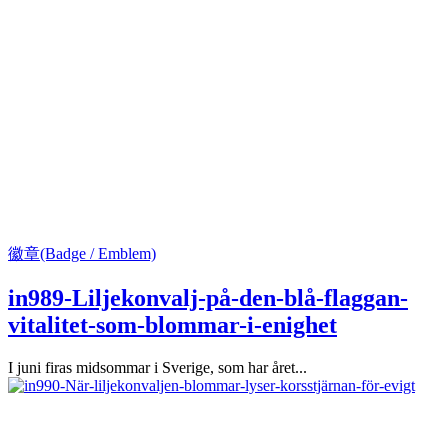
徽章(Badge / Emblem)
in989-Liljekonvalj-på-den-blå-flaggan-
vitalitet-som-blommar-i-enighet
I juni firas midsommar i Sverige, som har året...