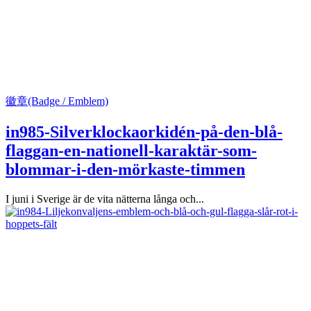
徽章(Badge / Emblem)
in985-Silverklockaorkidén-på-den-blå-
flaggan-en-nationell-karaktär-som-
blommar-i-den-mörkaste-timmen
I juni i Sverige är de vita nätterna långa och...