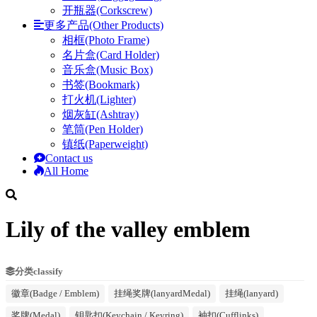
开瓶器(Corkscrew)
更多产品(Other Products)
相框(Photo Frame)
名片盒(Card Holder)
音乐盒(Music Box)
书签(Bookmark)
打火机(Lighter)
烟灰缸(Ashtray)
笔筒(Pen Holder)
镇纸(Paperweight)
Contact us
All Home
Lily of the valley emblem
分类classify
徽章(Badge / Emblem)
挂绳奖牌(lanyardMedal)
挂绳(lanyard)
奖牌(Medal)
钥匙扣(Keychain / Keyring)
袖扣(Cufflinks)