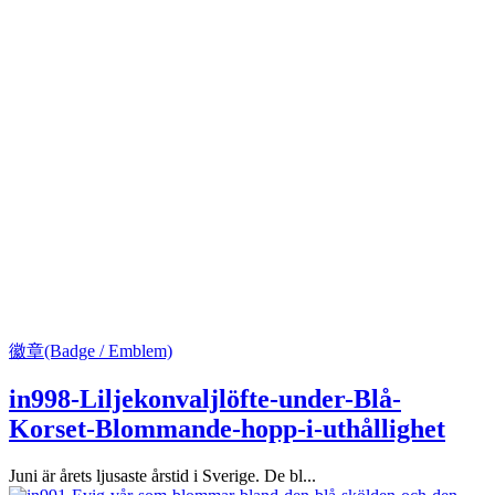
徽章(Badge / Emblem)
in998-Liljekonvaljlöfte-under-Blå-
Korset-Blommande-hopp-i-uthållighet
Juni är årets ljusaste årstid i Sverige. De bl...