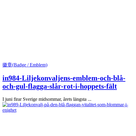
徽章(Badge / Emblem)
in984-Liljekonvaljens-emblem-och-blå-
och-gul-flagga-slår-rot-i-hoppets-fält
I juni firar Sverige midsommar, årets längsta ...