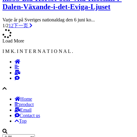
Dalen-Växande-i-det-Eviga-Ljuset
Varje år på Sveriges nationaldag den 6 juni ko...
1/2
1
2
下一页
Load More
I M K. I N T E R N A T I O N A L .
Home
product
Email
Contact us
Top