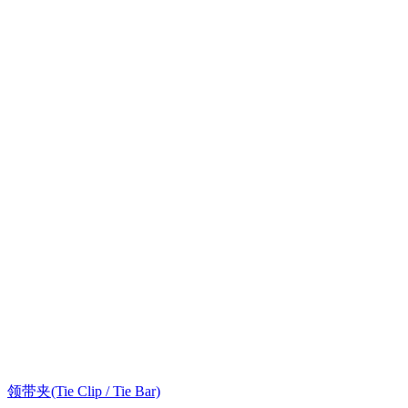
领带夹(Tie Clip / Tie Bar)