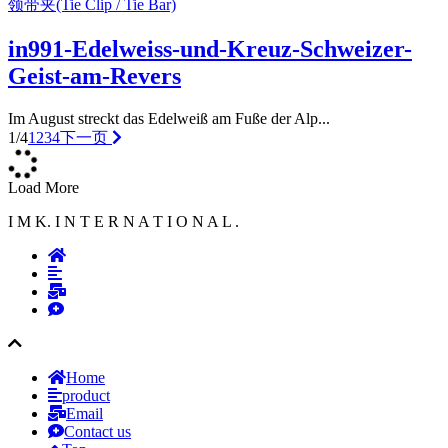
领带夹(Tie Clip / Tie Bar)
in991-Edelweiss-und-Kreuz-Schweizer-
Geist-am-Revers
Im August streckt das Edelweiß am Fuße der Alp...
1/4
1
2
3
4
下一页
Load More
I M K. I N T E R N A T I O N A L .
Home
product
Email
Contact us