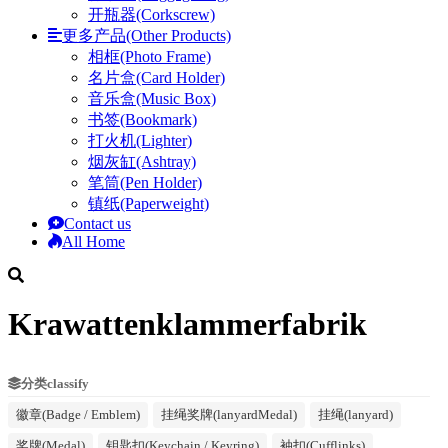
开瓶器(Corkscrew)
更多产品(Other Products)
相框(Photo Frame)
名片盒(Card Holder)
音乐盒(Music Box)
书签(Bookmark)
打火机(Lighter)
烟灰缸(Ashtray)
笔筒(Pen Holder)
镇纸(Paperweight)
Contact us
All Home
Krawattenklammerfabrik
分类classify
徽章(Badge / Emblem)
挂绳奖牌(lanyardMedal)
挂绳(lanyard)
奖牌(Medal)
钥匙扣(Keychain / Keyring)
袖扣(Cufflinks)