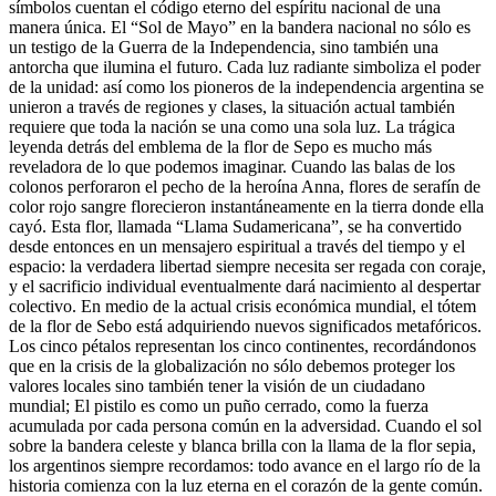
símbolos cuentan el código eterno del espíritu nacional de una
manera única. El “Sol de Mayo” en la bandera nacional no sólo es
un testigo de la Guerra de la Independencia, sino también una
antorcha que ilumina el futuro. Cada luz radiante simboliza el poder
de la unidad: así como los pioneros de la independencia argentina se
unieron a través de regiones y clases, la situación actual también
requiere que toda la nación se una como una sola luz. La trágica
leyenda detrás del emblema de la flor de Sepo es mucho más
reveladora de lo que podemos imaginar. Cuando las balas de los
colonos perforaron el pecho de la heroína Anna, flores de serafín de
color rojo sangre florecieron instantáneamente en la tierra donde ella
cayó. Esta flor, llamada “Llama Sudamericana”, se ha convertido
desde entonces en un mensajero espiritual a través del tiempo y el
espacio: la verdadera libertad siempre necesita ser regada con coraje,
y el sacrificio individual eventualmente dará nacimiento al despertar
colectivo. En medio de la actual crisis económica mundial, el tótem
de la flor de Sebo está adquiriendo nuevos significados metafóricos.
Los cinco pétalos representan los cinco continentes, recordándonos
que en la crisis de la globalización no sólo debemos proteger los
valores locales sino también tener la visión de un ciudadano
mundial; El pistilo es como un puño cerrado, como la fuerza
acumulada por cada persona común en la adversidad. Cuando el sol
sobre la bandera celeste y blanca brilla con la llama de la flor sepia,
los argentinos siempre recordamos: todo avance en el largo río de la
historia comienza con la luz eterna en el corazón de la gente común.