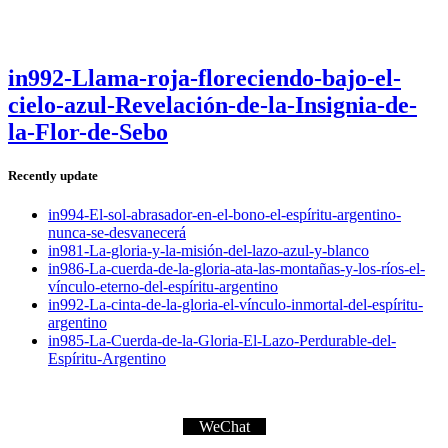
in992-Llama-roja-floreciendo-bajo-el-
cielo-azul-Revelación-de-la-Insignia-de-
la-Flor-de-Sebo
Recently update
in994-El-sol-abrasador-en-el-bono-el-espíritu-argentino-
nunca-se-desvanecerá
in981-La-gloria-y-la-misión-del-lazo-azul-y-blanco
in986-La-cuerda-de-la-gloria-ata-las-montañas-y-los-ríos-el-
vínculo-eterno-del-espíritu-argentino
in992-La-cinta-de-la-gloria-el-vínculo-inmortal-del-espíritu-
argentino
in985-La-Cuerda-de-la-Gloria-El-Lazo-Perdurable-del-
Espíritu-Argentino
WeChat