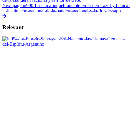
de-la-Bandera-Nacional-y-la-Flor-de-Sebo
Next page
in990-La-llama-inquebrantable-en-la-tierra-azul-y-blanca-
la-inspiración-nacional-de-la-bandera-nacional-y-la-flor-de-sapo
Relevant