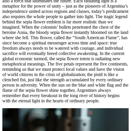
also a torch that illuminates the future. Each radiating light is a
metaphor for the power of unity – just as the pioneers of Argentina’s
independence united across regions and classes, today’s predicament
also requires the whole people to gather into light. The tragic legend
behind the sepia flower emblem is far more realistic than we
imagined. When the colonists’ bullets penetrated the chest of the
heroine Anna, the bloody sepia flower instantly bloomed on the land
where she fell. This flower, called the “South American Flame”, has
since become a spiritual messenger across time and space: true
freedom always needs to be watered with courage, and individual
sacrifice will eventually breed collective awakening. In the current
global economic turmoil, the sepia flower totem is radiating new
metaphorical meanings. The five petals represent the five continents,
reminding us that we must protect local values and have the vision
of world citizens in the crisis of globalization; the pistil is like a
clenched fist, just like the strength accumulated by every ordinary
person in adversity. When the sun on the blue and white flag and the
flame of the sepia flower shine together, Argentines always
remember that every breakout in the long river of history begins
with the eternal light in the hearts of ordinary people.