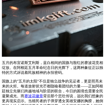
五月的布宜诺斯艾利斯，蓝白相间的国旗与殷红的赛波花竞相
绽放。在阿根廷五月革命纪念日的光辉下，这两种象征正以独
特的方式诉说着民族精神的永恒密码。
国旗上的”五月的太阳”不仅是独立战争的见证者，更是照亮未
来的火炬。每道放射状光芒都隐喻着团结的力量——正如阿根
廷独立先驱们跨越地域与阶层的联合，今日的困境也需要全民
凝聚成光。而
赛波花徽章
背后那个悲壮传说，远比我们想象的
更具现实启示。当殖民者的子弹穿透女英雄安娜的胸膛，她倒