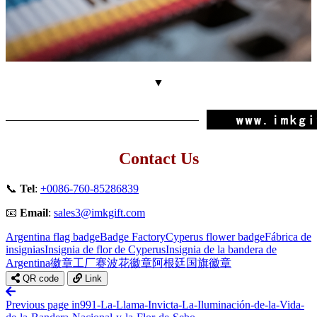
▼
Contact Us
📞
Tel
:
+0086-760-85286839
📧
Email
:
sales3@imkgift.com
Argentina flag badge
Badge Factory
Cyperus flower badge
Fábrica de
insignias
Insignia de flor de Cyperus
Insignia de la bandera de
Argentina
徽章工厂
赛波花徽章
阿根廷国旗徽章
QR code
Link
Previous page
in991-La-Llama-Invicta-La-Iluminación-de-la-Vida-