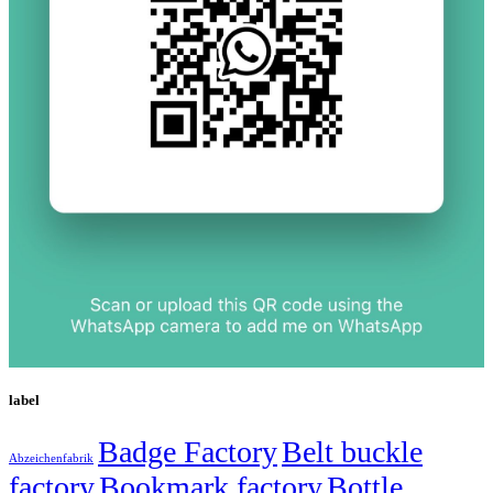
label
Badge Factory
Belt buckle
Abzeichenfabrik
factory
Bookmark factory
Bottle