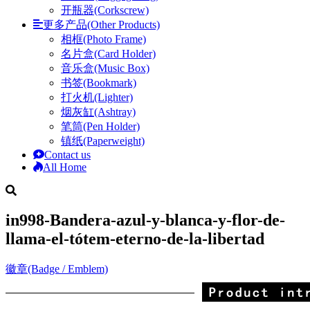
开瓶器(Corkscrew)
更多产品(Other Products)
相框(Photo Frame)
名片盒(Card Holder)
音乐盒(Music Box)
书签(Bookmark)
打火机(Lighter)
烟灰缸(Ashtray)
笔筒(Pen Holder)
镇纸(Paperweight)
Contact us
All Home
in998-Bandera-azul-y-blanca-y-flor-de-
llama-el-tótem-eterno-de-la-libertad
徽章(Badge / Emblem)