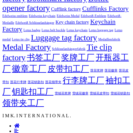
opener factory
Cufflinks Factory
Cufflink factory
Edelweiss emblem
Edelweiss keychain
Edelweiss Medal
Edelweiß-Emblem
Edelweiß-
Keychain
Key chain factory
Medaille
Edelweiß Schlüsselanhänger
Factory
Lotus badge
Lotus luggage tag
Lotus belt buckle
Lotus keychain
Lotus
Luggage tag factory
medal
Lotus tie clip
Medaillenfabrik
Medal Factory
Tie clip
Schlüsselanhängerfabrik
factory
书签工厂
奖牌工厂
开瓶器工
徽章工厂
厂
皮带扣工厂
莲花徽章
莲花奖牌
莲花皮
行李牌工厂
袖扣工
莲花行李牌
带扣
莲花钥匙扣
莲花领带夹
厂
钥匙扣工厂
雪绒花奖牌
雪绒花徽章
雪绒花皮带扣
雪绒花钥匙扣
领带夹工厂
I M K. I N T E R N A T I O N A L .