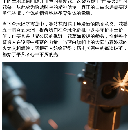
下的土地上瞬间绽开血色的赛波花。这朵被称作”南美火焰”的
花朵，从此成为跨越时空的精神信使：真正的自由永远需要以
勇气浇灌，个体的牺牲终将孕育集体的觉醒。
当下全球经济震荡中，赛波花图腾正焕发新的隐喻意义。花瓣
五片暗合五大洲，提醒我们在全球化危机中既要守护本土价
值，也要具备世界公民的视野；花蕊如紧握的拳头，恰似每个
普通人在逆境中积蓄的力量。当蓝白旗帜上的太阳与赛波花的
火焰交相辉映，阿根廷人始终记得：历史长河中的每次破茧，
都始于平凡者心中不灭的光。