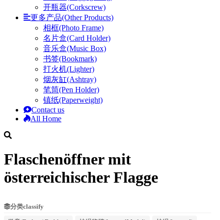
开瓶器(Corkscrew)
更多产品(Other Products)
相框(Photo Frame)
名片盒(Card Holder)
音乐盒(Music Box)
书签(Bookmark)
打火机(Lighter)
烟灰缸(Ashtray)
笔筒(Pen Holder)
镇纸(Paperweight)
Contact us
All Home
Flaschenöffner mit
österreichischer Flagge
分类classify