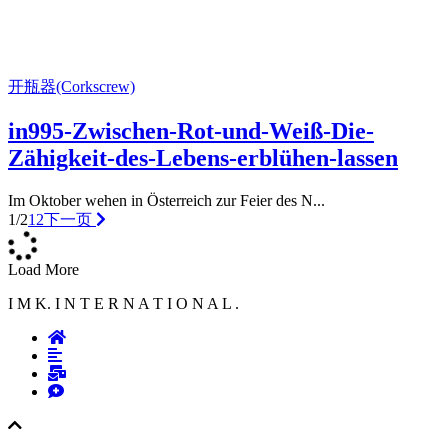
开瓶器(Corkscrew)
in995-Zwischen-Rot-und-Weiß-Die-
Zähigkeit-des-Lebens-erblühen-lassen
Im Oktober wehen in Österreich zur Feier des N...
1/2
1
2
下一页
Load More
I M K. I N T E R N A T I O N A L .