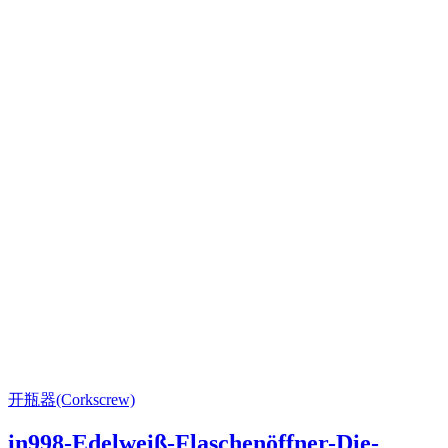
开瓶器(Corkscrew)
in998-Edelweiß-Flaschenöffner-Die-