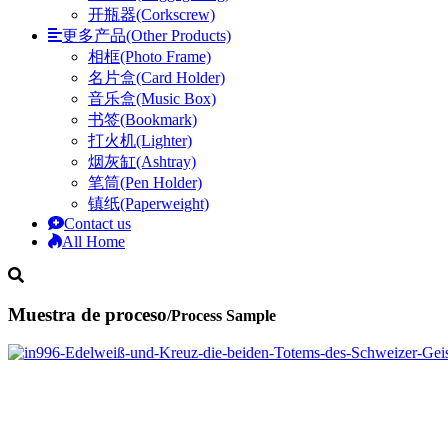
开瓶器(Corkscrew)
更多产品(Other Products)
相框(Photo Frame)
名片盒(Card Holder)
音乐盒(Music Box)
书签(Bookmark)
打火机(Lighter)
烟灰缸(Ashtray)
笔筒(Pen Holder)
镇纸(Paperweight)
Contact us
All Home
Muestra de proceso
/Process Sample