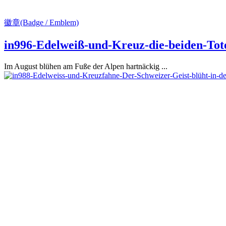
徽章(Badge / Emblem)
in996-Edelweiß-und-Kreuz-die-beiden-Tot
Im August blühen am Fuße der Alpen hartnäckig ...