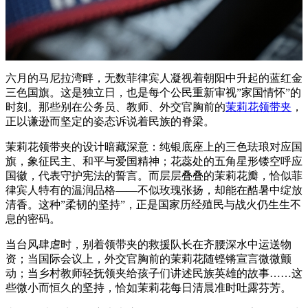
六月的马尼拉湾畔，无数菲律宾人凝视着朝阳中升起的蓝红金
三色国旗。这是独立日，也是每个公民重新审视”家国情怀”的
时刻。那些别在公务员、教师、外交官胸前的
茉莉花领带夹
，
正以谦逊而坚定的姿态诉说着民族的脊梁。
茉莉花领带夹的设计暗藏深意：纯银底座上的三色珐琅对应国
旗，象征民主、和平与爱国精神；花蕊处的五角星形镂空呼应
国徽，代表守护宪法的誓言。而层层叠叠的茉莉花瓣，恰似菲
律宾人特有的温润品格——不似玫瑰张扬，却能在酷暑中绽放
清香。这种”柔韧的坚持”，正是国家历经殖民与战火仍生生不
息的密码。
当台风肆虐时，别着领带夹的救援队长在齐腰深水中运送物
资；当国际会议上，外交官胸前的茉莉花随铿锵宣言微微颤
动；当乡村教师轻抚领夹给孩子们讲述民族英雄的故事……这
些微小而恒久的坚持，恰如茉莉花每日清晨准时吐露芬芳。