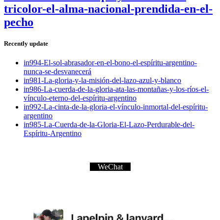
tricolor-el-alma-nacional-prendida-en-el-
pecho
Recently update
in994-El-sol-abrasador-en-el-bono-el-espíritu-argentino-
nunca-se-desvanecerá
in981-La-gloria-y-la-misión-del-lazo-azul-y-blanco
in986-La-cuerda-de-la-gloria-ata-las-montañas-y-los-ríos-el-
vínculo-eterno-del-espíritu-argentino
in992-La-cinta-de-la-gloria-el-vínculo-inmortal-del-espíritu-
argentino
in985-La-Cuerda-de-la-Gloria-El-Lazo-Perdurable-del-
Espíritu-Argentino
WeChat