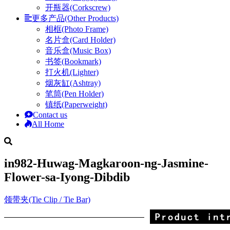
开瓶器(Corkscrew)
更多产品(Other Products)
相框(Photo Frame)
名片盒(Card Holder)
音乐盒(Music Box)
书签(Bookmark)
打火机(Lighter)
烟灰缸(Ashtray)
笔筒(Pen Holder)
镇纸(Paperweight)
Contact us
All Home
in982-Huwag-Magkaroon-ng-Jasmine-
Flower-sa-Iyong-Dibdib
领带夹(Tie Clip / Tie Bar)