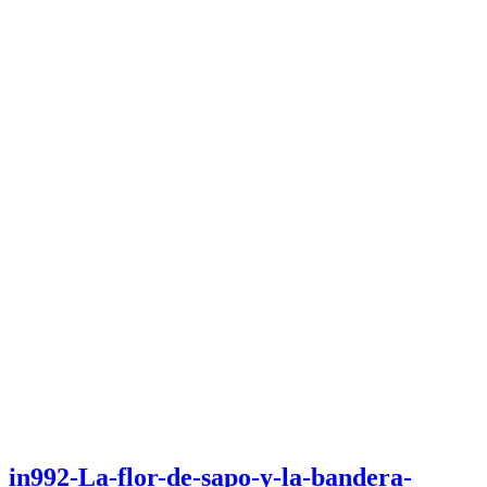
in992-La-flor-de-sapo-y-la-bandera-