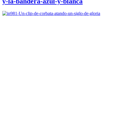
y-la-bandera-azul-y-blanca