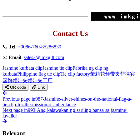
Contact Us
📞
Tel
:
+0086-760-85286839
📧
Email
:
sales3@imkgift.com
Jasmine kurbata clip
Jasmine tie clip
Pabrika ng clip ng
kurbata
Philippine flag tie clip
Tie clip factory
茉莉花领带夹
菲律宾
国旗领带夹
领带夹工厂
QR code
Link
Previous page
in987-Jasmine-silver-shines-on-the-national-flag-a-
tie-clip-for-the-mission-of-inheritance
Next page
in993-Ang-kalawakan-ng-sariling-bansa-sa-jasmine-
lavalier
Relevant