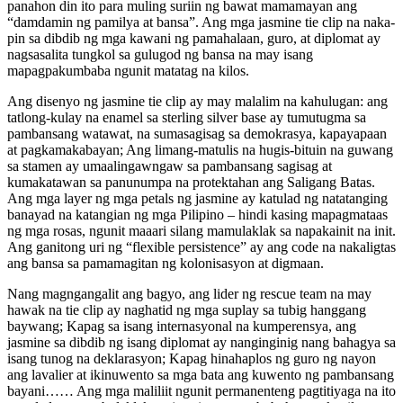
panahon din ito para muling suriin ng bawat mamamayan ang
“damdamin ng pamilya at bansa”. Ang mga jasmine tie clip na naka-
pin sa dibdib ng mga kawani ng pamahalaan, guro, at diplomat ay
nagsasalita tungkol sa gulugod ng bansa na may isang
mapagpakumbaba ngunit matatag na kilos.
Ang disenyo ng jasmine tie clip ay may malalim na kahulugan: ang
tatlong-kulay na enamel sa sterling silver base ay tumutugma sa
pambansang watawat, na sumasagisag sa demokrasya, kapayapaan
at pagkamakabayan; Ang limang-matulis na hugis-bituin na guwang
sa stamen ay umaalingawngaw sa pambansang sagisag at
kumakatawan sa panunumpa na protektahan ang Saligang Batas.
Ang mga layer ng mga petals ng jasmine ay katulad ng natatanging
banayad na katangian ng mga Pilipino – hindi kasing mapagmataas
ng mga rosas, ngunit maaari silang mamulaklak sa napakainit na init.
Ang ganitong uri ng “flexible persistence” ay ang code na nakaligtas
ang bansa sa pamamagitan ng kolonisasyon at digmaan.
Nang magngangalit ang bagyo, ang lider ng rescue team na may
hawak na tie clip ay naghatid ng mga suplay sa tubig hanggang
baywang; Kapag sa isang internasyonal na kumperensya, ang
jasmine sa dibdib ng isang diplomat ay nanginginig nang bahagya sa
isang tunog na deklarasyon; Kapag hinahaplos ng guro ng nayon
ang lavalier at ikinuwento sa mga bata ang kuwento ng pambansang
bayani…… Ang mga maliliit ngunit permanenteng pagtitiyaga na ito