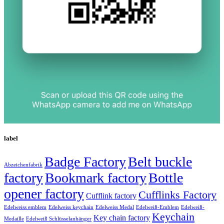
label
Badge Factory
Belt buckle
Abzeichenfabrik
factory
Bookmark factory
Bottle
opener factory
Cufflinks Factory
Cufflink factory
Edelweiss emblem
Edelweiss keychain
Edelweiss Medal
Edelweiß-Emblem
Edelweiß-
Keychain
Key chain factory
Medaille
Edelweiß Schlüsselanhänger