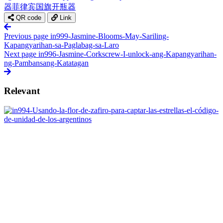
器
菲律宾国旗开瓶器
QR code
Link
Previous page
in999-Jasmine-Blooms-May-Sariling-
Kapangyarihan-sa-Paglabag-sa-Laro
Next page
in996-Jasmine-Corkscrew-I-unlock-ang-Kapangyarihan-
ng-Pambansang-Katatagan
Relevant