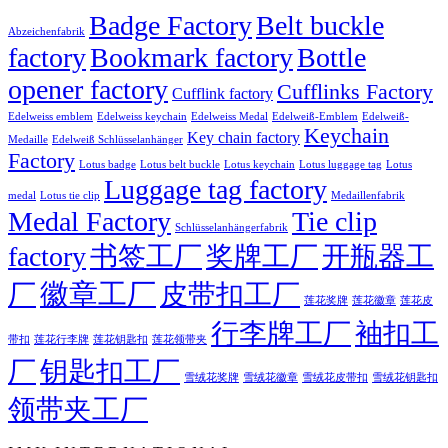
Badge Factory
Belt buckle
Abzeichenfabrik
factory
Bookmark factory
Bottle
opener factory
Cufflinks Factory
Cufflink factory
Edelweiss emblem
Edelweiss keychain
Edelweiss Medal
Edelweiß-Emblem
Edelweiß-
Keychain
Key chain factory
Medaille
Edelweiß Schlüsselanhänger
Factory
Lotus badge
Lotus luggage tag
Lotus belt buckle
Lotus keychain
Lotus
Luggage tag factory
medal
Lotus tie clip
Medaillenfabrik
Medal Factory
Tie clip
Schlüsselanhängerfabrik
factory
书签工厂
奖牌工厂
开瓶器工
徽章工厂
厂
皮带扣工厂
莲花徽章
莲花奖牌
莲花皮
行李牌工厂
袖扣工
莲花行李牌
带扣
莲花钥匙扣
莲花领带夹
厂
钥匙扣工厂
雪绒花奖牌
雪绒花徽章
雪绒花皮带扣
雪绒花钥匙扣
领带夹工厂