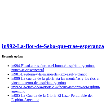
in992-La-flor-de-Sebo-que-trae-esperanza
Recently update
in994-El-sol-abrasador-en-el-bono-el-espíritu-argentino-
nunca-se-desvanecerá
in981-La-gloria-y-la-misión-del-lazo-azul-y-blanco
in986-La-cuerda-de-la-gloria-ata-las-montañas-y-los-ríos-el-
vínculo-eterno-del-espíritu-argentino
in992-La-cinta-de-la-gloria-el-vínculo-inmortal-del-espíritu-
argentino
in985-La-Cuerda-de-la-Gloria-El-Lazo-Perdurable-del-
Espíritu-Argentino