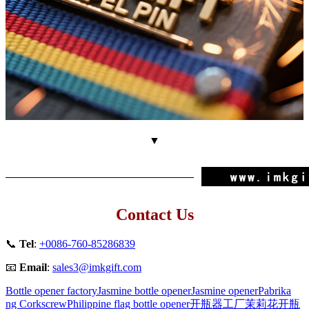
▼
Contact Us
📞
Tel
:
+0086-760-85286839
📧
Email
:
sales3@imkgift.com
Bottle opener factory
Jasmine bottle opener
Jasmine opener
Pabrika
ng Corkscrew
Philippine flag bottle opener
开瓶器工厂
茉莉花开瓶