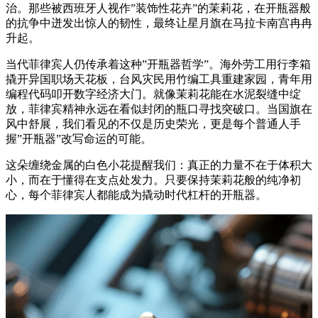
治。那些被西班牙人视作”装饰性花卉”的茉莉花，在开瓶器般
的抗争中迸发出惊人的韧性，最终让星月旗在马拉卡南宫冉冉
升起。
当代菲律宾人仍传承着这种”开瓶器哲学”。海外劳工用行李箱
撬开异国职场天花板，台风灾民用竹编工具重建家园，青年用
编程代码叩开数字经济大门。就像茉莉花能在水泥裂缝中绽
放，菲律宾精神永远在看似封闭的瓶口寻找突破口。当国旗在
风中舒展，我们看见的不仅是历史荣光，更是每个普通人手
握”开瓶器”改写命运的可能。
这朵缠绕金属的白色小花提醒我们：真正的力量不在于体积大
小，而在于懂得在支点处发力。只要保持茉莉花般的纯净初
心，每个菲律宾人都能成为撬动时代杠杆的开瓶器。