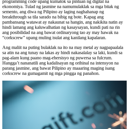
programming code upang kumatok sa pintuan ng digital na
ekonomiya. Tulad ng jasmine na namumulaklak sa mga bitak ng
semento, ang diwa ng Pilipino ay laging naghahanap ng
breakthrough sa tila sarado na bibig ng bote. Kapag ang
pambansang watawat ay nakaunat sa hangin, ang nakikita natin ay
hindi lamang ang kaluwalhatian ng kasaysayan, kundi pati na rin
ang posibilidad na ang bawat ordinaryong tao ay may hawak na
“corkscrew” upang muling isulat ang kanilang kapalaran.
Ang maliit na puting bulaklak na ito na may metal ay nagpapaalala
sa atin na ang tunay na lakas ay hindi nakasalalay sa laki, kundi sa
pag-alam kung paano mag-ehersisyo ng puwersa sa fulcrum.
Hangga’t nananatili ang kadalisayan ng orihinal na intensyon na
parang jasmine, ang bawat Pilipino ay maaaring maging isang
corkscrew na gumagamit ng mga pingga ng panahon.