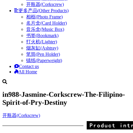
开瓶器(Corkscrew)
更多产品(Other Products)
相框(Photo Frame)
名片盒(Card Holder)
音乐盒(Music Box)
书签(Bookmark)
打火机(Lighter)
烟灰缸(Ashtray)
笔筒(Pen Holder)
镇纸(Paperweight)
Contact us
All Home
in988-Jasmine-Corkscrew-The-Filipino-
Spirit-of-Pry-Destiny
开瓶器(Corkscrew)