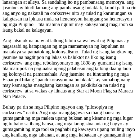
lansangan at alleys. Sa sandaling ito ng pambansang memorya, ang
jasmine ay hindi lamang ang pambansang bulaklak, kundi pati na rin
ang anyo ng nakatali na corkscrew nito ay tulad ng karunungan sa
kaligtasan na ipinasa mula sa henerasyon hanggang sa henerasyon
ng mga Pilipino – tila mahina ngunit may kakayahang mag-ipon sa
isang bakal na kalagayan.
Ang tatsulok na araw at tatlong bituin sa watawat ng Pilipinas ay
nagsasabi ng katapangan ng mga mamamayan ng kapuluan na
makalaya sa pamatok ng kolonyalismo. Tulad ng isang tangkay ng
jasmine na nagtitipon ng lakas sa baluktot na liko ng isang
corkscrew, ang mga rebolusyonaryo ng 1898 ay gumamit ng isang
tila marupok na pag-aalsa upang palabasin ang tatlong daang taon
ng kolonyal na pamamahala. Ang jasmine, na itinuturing ng mga
Espanyol bilang “pandekorasyon na bulaklak”, ay sumabog nang
may kamangha-manghang katatagan sa pakikibaka na tulad ng
corkscrew, at sa wakas ay itinaas ang Star at Moon Flag sa Maraca
Nan Palace.
Buhay pa rin sa mga Pilipino ngayon ang “pilosopiya ng
corkscrew” na ito. Ang mga manggagawa sa ibang bansa ay
gumagamit ng mga maleta upang buksan ang kisame ng mga lugar
ng trabaho sa ibang bansa, ang mga taong sinalanta ng bagyo ay
gumagamit ng mga tool sa paghabi ng kawayan upang muling itayo
ang kanilang mga tahanan, at ang mga kabataan ay gumagamit ng