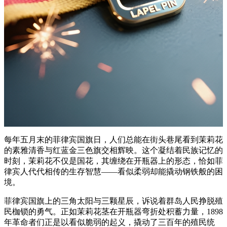
每年五月末的菲律宾国旗日，人们总能在街头巷尾看到茉莉花
的素雅清香与红蓝金三色旗交相辉映。这个凝结着民族记忆的
时刻，茉莉花不仅是国花，其缠绕在开瓶器上的形态，恰如菲
律宾人代代相传的生存智慧——看似柔弱却能撬动钢铁般的困
境。
菲律宾国旗上的三角太阳与三颗星辰，诉说着群岛人民挣脱殖
民枷锁的勇气。正如茉莉花茎在开瓶器弯折处积蓄力量，1898
年革命者们正是以看似脆弱的起义，撬动了三百年的殖民统