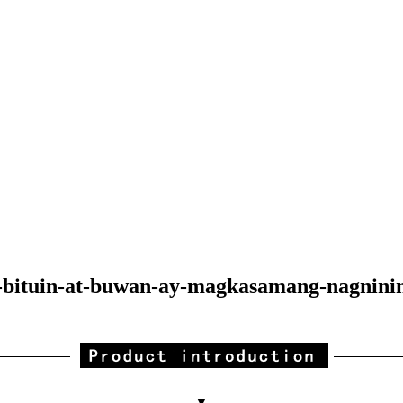
a-bituin-at-buwan-ay-magkasamang-nagnini
▼