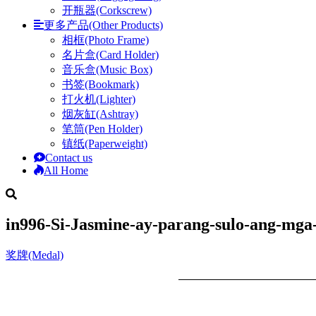
开瓶器(Corkscrew)
更多产品(Other Products)
相框(Photo Frame)
名片盒(Card Holder)
音乐盒(Music Box)
书签(Bookmark)
打火机(Lighter)
烟灰缸(Ashtray)
笔筒(Pen Holder)
镇纸(Paperweight)
Contact us
All Home
in996-Si-Jasmine-ay-parang-sulo-ang-mg
奖牌(Medal)