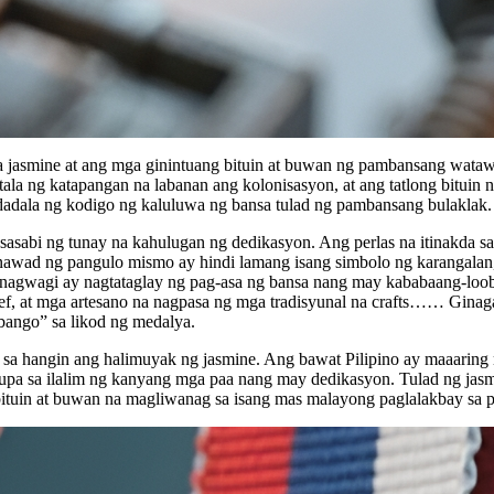
a jasmine at ang mga ginintuang bituin at buwan ng pambansang watawa
tala ng katapangan na labanan ang kolonisasyon, at ang tatlong bituin
gdadala ng kodigo ng kaluluwa ng bansa tulad ng pambansang bulaklak.
sasabi ng tunay na kahulugan ng dedikasyon. Ang perlas na itinakda sa
nawad ng pangulo mismo ay hindi lamang isang simbolo ng karangalan, 
ga nagwagi ay nagtataglay ng pag-asa ng bansa nang may kababaang-lo
reef, at mga artesano na nagpasa ng mga tradisyunal na crafts…… Gina
ango” sa likod ng medalya.
 sa hangin ang halimuyak ng jasmine. Ang bawat Pilipino ay maaaring
 lupa sa ilalim ng kanyang mga paa nang may dedikasyon. Tulad ng jas
ituin at buwan na magliwanag sa isang mas malayong paglalakbay sa p