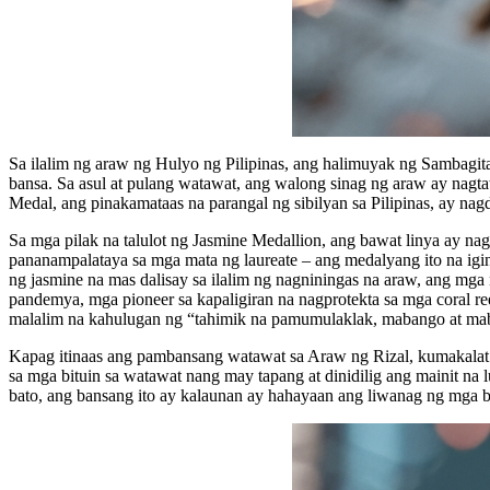
Sa ilalim ng araw ng Hulyo ng Pilipinas, ang halimuyak ng Sambagit
bansa. Sa asul at pulang watawat, ang walong sinag ng araw ay nagta
Medal, ang pinakamataas na parangal ng sibilyan sa Pilipinas, ay na
Sa mga pilak na talulot ng Jasmine Medallion, ang bawat linya ay nag
pananampalataya sa mga mata ng laureate – ang medalyang ito na igi
ng jasmine na mas dalisay sa ilalim ng nagniningas na araw, ang m
pandemya, mga pioneer sa kapaligiran na nagprotekta sa mga coral 
malalim na kahulugan ng “tahimik na pamumulaklak, mabango at mab
Kapag itinaas ang pambansang watawat sa Araw ng Rizal, kumakalat
sa mga bituin sa watawat nang may tapang at dinidilig ang mainit na
bato, ang bansang ito ay kalaunan ay hahayaan ang liwanag ng mga b