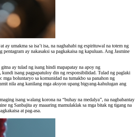
t ay umakma sa isa’t isa, na naghahabi ng espirituwal na totem ng
 ng pentagram ay nakasaksi sa pagkakaisa ng kapuluan. Ang Jasmine
 gitna ay tulad ng isang hindi mapapatay na apoy ng
kundi isang pagpapatuloy din ng responsibilidad. Tulad ng paglaki
ob: mga boluntaryo sa komunidad na tumakbo sa panahon ng
gamit nila ang kanilang mga aksyon upang bigyang-kahulugan ang
 maging isang walang korona na “buhay na medalya”, na nagbabantay
mine ng Sanbajita ay maaaring mamulaklak sa mga bitak ng tigang na
agkakaisa at pag-asa.