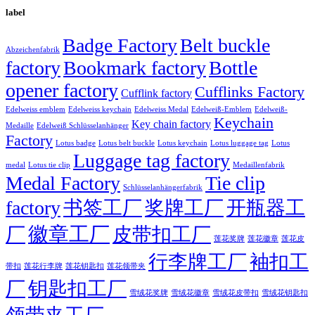
label
Badge Factory
Belt buckle
Abzeichenfabrik
factory
Bookmark factory
Bottle
opener factory
Cufflinks Factory
Cufflink factory
Edelweiss emblem
Edelweiss keychain
Edelweiss Medal
Edelweiß-Emblem
Edelweiß-
Keychain
Key chain factory
Medaille
Edelweiß Schlüsselanhänger
Factory
Lotus badge
Lotus luggage tag
Lotus belt buckle
Lotus keychain
Lotus
Luggage tag factory
medal
Lotus tie clip
Medaillenfabrik
Medal Factory
Tie clip
Schlüsselanhängerfabrik
factory
书签工厂
奖牌工厂
开瓶器工
徽章工厂
厂
皮带扣工厂
莲花徽章
莲花奖牌
莲花皮
行李牌工厂
袖扣工
莲花行李牌
带扣
莲花钥匙扣
莲花领带夹
厂
钥匙扣工厂
雪绒花奖牌
雪绒花徽章
雪绒花皮带扣
雪绒花钥匙扣