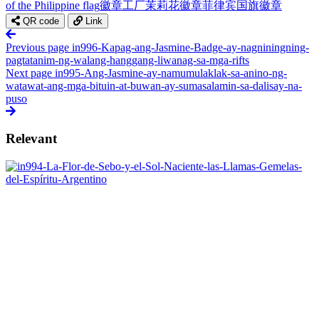
of the Philippine flag
徽章工厂
茉莉花徽章
菲律宾国旗徽章
QR code
Link
Previous page
in996-Kapag-ang-Jasmine-Badge-ay-nagniningning-
pagtatanim-ng-walang-hanggang-liwanag-sa-mga-rifts
Next page
in995-Ang-Jasmine-ay-namumulaklak-sa-anino-ng-
watawat-ang-mga-bituin-at-buwan-ay-sumasalamin-sa-dalisay-na-
puso
Relevant