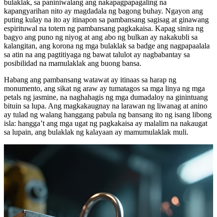
bulaklak, sa paniniwalang ang nakapagpapagaling na
kapangyarihan nito ay magdadala ng bagong buhay. Ngayon ang
puting kulay na ito ay itinapon sa pambansang sagisag at ginawang
espirituwal na totem ng pambansang pagkakaisa. Kapag sinira ng
bagyo ang puno ng niyog at ang abo ng bulkan ay nakakubli sa
kalangitan, ang korona ng mga bulaklak sa badge ang nagpapaalala
sa atin na ang pagtitiyaga ng bawat talulot ay nagbabantay sa
posibilidad na mamulaklak ang buong bansa.
Habang ang pambansang watawat ay itinaas sa harap ng
monumento, ang sikat ng araw ay tumatagos sa mga linya ng mga
petals ng jasmine, na naghahagis ng mga dumadaloy na ginintuang
bituin sa lupa. Ang magkakaugnay na larawan ng liwanag at anino
ay tulad ng walang hanggang pabula ng bansang ito ng isang libong
isla: hangga’t ang mga ugat ng pagkakaisa ay malalim na nakaugat
sa lupain, ang bulaklak ng kalayaan ay mamumulaklak muli.