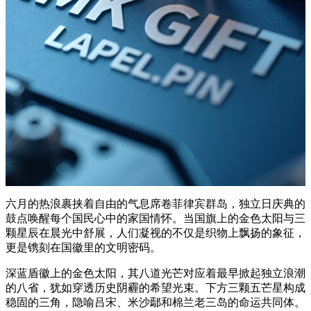
六月的热浪裹挟着自由的气息席卷菲律宾群岛，独立日庆典的
鼓点唤醒每个国民心中的家国情怀。当国旗上的金色太阳与三
颗星辰在晨光中舒展，人们凝视的不仅是织物上飘扬的象征，
更是镌刻在国徽里的文明密码。
深蓝盾徽上的金色太阳，其八道光芒对应着最早掀起独立浪潮
的八省，犹如穿透历史阴霾的希望光束。下方三颗五芒星构成
稳固的三角，隐喻吕宋、米沙鄢和棉兰老三岛的命运共同体。