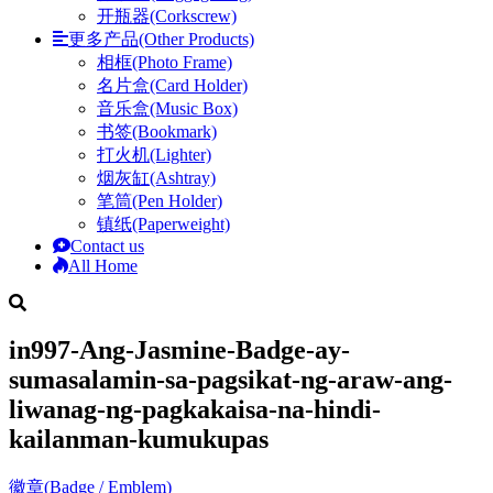
开瓶器(Corkscrew)
更多产品(Other Products)
相框(Photo Frame)
名片盒(Card Holder)
音乐盒(Music Box)
书签(Bookmark)
打火机(Lighter)
烟灰缸(Ashtray)
笔筒(Pen Holder)
镇纸(Paperweight)
Contact us
All Home
in997-Ang-Jasmine-Badge-ay-
sumasalamin-sa-pagsikat-ng-araw-ang-
liwanag-ng-pagkakaisa-na-hindi-
kailanman-kumukupas
徽章(Badge / Emblem)