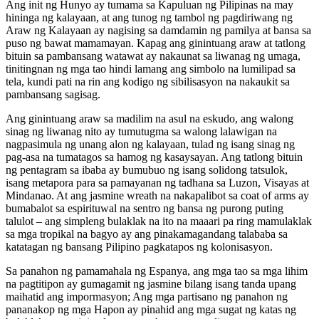
Ang init ng Hunyo ay tumama sa Kapuluan ng Pilipinas na may
hininga ng kalayaan, at ang tunog ng tambol ng pagdiriwang ng
Araw ng Kalayaan ay nagising sa damdamin ng pamilya at bansa sa
puso ng bawat mamamayan. Kapag ang ginintuang araw at tatlong
bituin sa pambansang watawat ay nakaunat sa liwanag ng umaga,
tinitingnan ng mga tao hindi lamang ang simbolo na lumilipad sa
tela, kundi pati na rin ang kodigo ng sibilisasyon na nakaukit sa
pambansang sagisag.
Ang ginintuang araw sa madilim na asul na eskudo, ang walong
sinag ng liwanag nito ay tumutugma sa walong lalawigan na
nagpasimula ng unang alon ng kalayaan, tulad ng isang sinag ng
pag-asa na tumatagos sa hamog ng kasaysayan. Ang tatlong bituin
ng pentagram sa ibaba ay bumubuo ng isang solidong tatsulok,
isang metapora para sa pamayanan ng tadhana sa Luzon, Visayas at
Mindanao. At ang jasmine wreath na nakapalibot sa coat of arms ay
bumabalot sa espirituwal na sentro ng bansa ng purong puting
talulot – ang simpleng bulaklak na ito na maaari pa ring mamulaklak
sa mga tropikal na bagyo ay ang pinakamagandang talababa sa
katatagan ng bansang Pilipino pagkatapos ng kolonisasyon.
Sa panahon ng pamamahala ng Espanya, ang mga tao sa mga lihim
na pagtitipon ay gumagamit ng jasmine bilang isang tanda upang
maihatid ang impormasyon; Ang mga partisano ng panahon ng
pananakop ng mga Hapon ay pinahid ang mga sugat ng katas ng