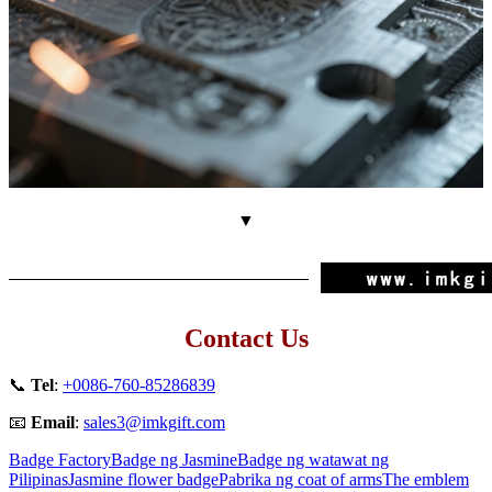
▼
Contact Us
📞
Tel
:
+0086-760-85286839
📧
Email
:
sales3@imkgift.com
Badge Factory
Badge ng Jasmine
Badge ng watawat ng
Pilipinas
Jasmine flower badge
Pabrika ng coat of arms
The emblem