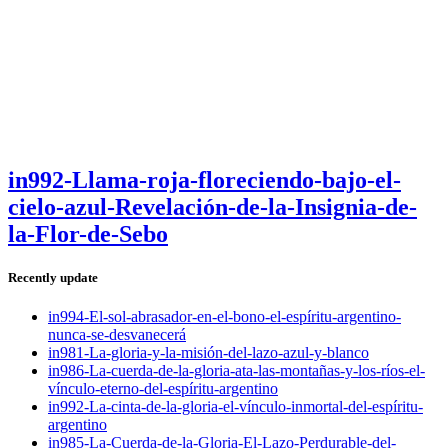
in992-Llama-roja-floreciendo-bajo-el-
cielo-azul-Revelación-de-la-Insignia-de-
la-Flor-de-Sebo
Recently update
in994-El-sol-abrasador-en-el-bono-el-espíritu-argentino-
nunca-se-desvanecerá
in981-La-gloria-y-la-misión-del-lazo-azul-y-blanco
in986-La-cuerda-de-la-gloria-ata-las-montañas-y-los-ríos-el-
vínculo-eterno-del-espíritu-argentino
in992-La-cinta-de-la-gloria-el-vínculo-inmortal-del-espíritu-
argentino
in985-La-Cuerda-de-la-Gloria-El-Lazo-Perdurable-del-