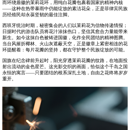
而环绕盾徽的茉莉花环，用纯白花瓣包裹着国家的精神内核
——这种在热带暴雨中仍能绽放的素洁花朵，正是菲律宾民族
历经殖民却永葆坚韧的最佳注脚。
西班牙统治时期，秘密集会的人们以茉莉花为信物传递情报；
日据时代的游击队员将花汁涂抹伤口，坚信其愈合力量能带来
新生。如今这抹白色被铸进国徽，化作全民团结的精神图腾。
当台风摧折椰林、火山灰遮蔽天空，正是徽章上紧密相连的花
环提醒着：每片花瓣的坚持，都在守护整个民族绽放的可能。
国旗在纪念碑前升起时，阳光穿透茉莉花瓣的纹路，在地面投
射出流动的金色星芒。这光影交织的画面，恰似这个千岛之国
永恒的寓言——只要团结的根系深扎土地，自由之花终将岁岁
重开。