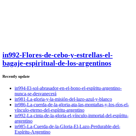
in992-Flores-de-cebo-y-estrellas-el-
bagaje-espiritual-de-los-argentinos
Recently update
in994-El-sol-abrasador-en-el-bono-el-espíritu-argentino-
nunca-se-desvanecerá
in981-La-gloria-y-la-misión-del-lazo-azul-y-blanco
in986-La-cuerda-de-la-gloria-ata-las-montañas-y-los-ríos-el-
vínculo-eterno-del-espíritu-argentino
in992-La-cinta-de-la-gloria-el-vínculo-inmortal-del-espíritu-
argentino
in985-La-Cuerda-de-la-Gloria-El-Lazo-Perdurable-del-
Espíritu-Argentino