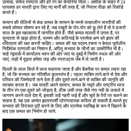
उत्साह, सफेद स्पष्टता और हरे रंग का केसरिया मिला। अशोक के चक्र में 24
प्रवक्ता हर यात्री द्वारा लिए गए मार्गों की तरह हैं, जो निरंतर पीछा को रिकॉर्ड
करते हैं।
सामान की थैलियों से बंधा कमल के सामान के मस्से तत्कालीन भारतीयों की
सबसे कोमल घोषणा बन रहे हैं. जब पखुरों के पोर-पोर को छू लेते हैं तो वे हजारों
साल के इस महाकाव्य में जागरित होते हैंः जैसे कमल मालती में उगता है, पर
सुन्दरता से खड़ा होता है, भ्रमण और कठिनाई के प्रत्येक क्षण को हृदय की
पवित्रता की रक्षा करनी चाहिए। कमल की यह पद्रम-रचना न केवल भूगोलीय
निर्देशांक प्रणाली का निशान है, अपितु सभ्यता के जीनों का उत्कीर्णित भी है।
चाहे न्यूयार्क में कार्यालय भवन की ओर जाएं या दुबई में निर्माण स्थल की ओर
जाएं, जड़ो में दृढ़ता हमेशा जड़ और स्प्राउट्स जेब में ले जाती है।
दिल्ली के लाल किले में ध्वज फहराया जाता है और बैकपैक पर कमल लहरा रहा
है, जो कि सभ्यता का गतिशील कुलस्तंभ है। पहला व्यक्ति ताने-बाने से देश और
परिवार की जिम्मेदारी ताने देता है और दूसरे ताने-बाने से व्यक्ति की जागृति की
व्याख्या करता है। जब यात्री अपने सामान, कमल के नमूने और राष्ट्रीय ध्वज
के तीन रंग एक-दूसरे को जोड़ता है, ठीक उसी तरह जैसे गंगा नदी के उजाले में
जागरण करने वाले देश में, इसकी जड़ें गहरी जड़े हैं और सूर्य के पैरों पर चलने का
साहस है. यह एक अत्यंत हृदयस्पर्शी प्रेरणादायक कविता हो सकती है-चलते हुए
सभ्यता की विरासत पूरी करने के लिए और प्रत्येक पदचिह्न के रूप में खिलने के
बाद एक कमल का निर्माण हो जाये.