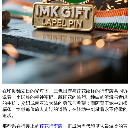
在印度独立日的光辉下，三色国旗与莲花纹样的行李牌共同诉
说着一个民族的精神密码。藏红花的热烈、纯白的澄澈与青绿
的生机，交织成南亚次大陆的勇气与希望；而阿育王轮中24根
辐条，恰似每位旅人走过的道路，在转动中刻录着永不停歇的
追求。
那些系在行囊上的
莲花行李牌
，正成为当代印度人最温柔的宣