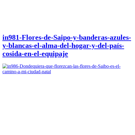
in981-Flores-de-Saipo-y-banderas-azules-
y-blancas-el-alma-del-hogar-y-del-país-
cosida-en-el-equipaje