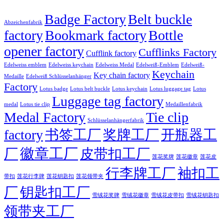
Badge Factory
Belt buckle
Abzeichenfabrik
factory
Bookmark factory
Bottle
opener factory
Cufflinks Factory
Cufflink factory
Edelweiss emblem
Edelweiss keychain
Edelweiss Medal
Edelweiß-Emblem
Edelweiß-
Keychain
Key chain factory
Medaille
Edelweiß Schlüsselanhänger
Factory
Lotus badge
Lotus luggage tag
Lotus belt buckle
Lotus keychain
Lotus
Luggage tag factory
medal
Lotus tie clip
Medaillenfabrik
Medal Factory
Tie clip
Schlüsselanhängerfabrik
factory
书签工厂
奖牌工厂
开瓶器工
徽章工厂
厂
皮带扣工厂
莲花徽章
莲花奖牌
莲花皮
行李牌工厂
袖扣工
莲花行李牌
带扣
莲花钥匙扣
莲花领带夹
厂
钥匙扣工厂
雪绒花奖牌
雪绒花徽章
雪绒花皮带扣
雪绒花钥匙扣
领带夹工厂