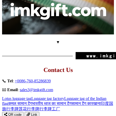
▼
Contact Us
📞
Tel
:
+0086-760-85286839
📧
Email
:
sales3@imkgift.com
Lotus luggage tag
Luggage tag factory
Luggage tag of the Indian
flag
कमल सामान टैग
भारतीय ध्वज का सामान टैग
सामान टैग कारखाना
印度国
旗行李牌
莲花行李牌
行李牌工厂
QR code
Link