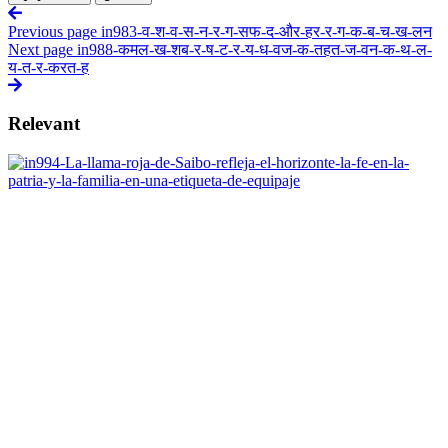
Previous page
in983-व-श-व-स-न-र-ग-सफ-द-और-हर-र-ग-क-ब-च-ख-लन
Next page
in988-कमल-ख-शब-र-ष-ट-र-य-ध-वज-क-तहत-ज-वन-क-थ-ल-
य-त-र-करत-ह
Relevant