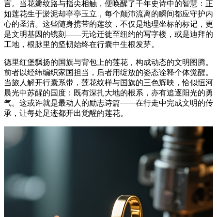
言。当花瓣纹路与指尖相触，便唤醒了千年史诗中的智慧：正
如莲花生于淤泥却亭亭玉立，每个颠沛流离的瞬间都应守护内
心的圣洁。这些随身携带的莲纹，不仅是地理坐标的标记，更
是文明基因的镌刻——无论迁徙至纽约的写字楼，或是迪拜的
工地，根脉里的坚韧始终在行囊中生根发芽。
德里红堡飘扬的国旗与背包上的莲花，构成动态的文明图腾。
前者以经纬编织家国担当，后者用绽放的姿态诠释个体觉醒。
当旅人解开行囊系带，莲花纹样与国旗的三色辉映，恰似恒河
晨光中苏醒的国度：既有深扎大地的根系，亦有追逐阳光的勇
气。这或许就是最动人的励志诗篇——在行走中完成文明的传
承，让每处足迹都开出觉醒的莲花。