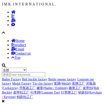
I M K. I N T E R N A T I O N A L .
Home
product
Email
Contact us
Top
Badge Factory
Belt buckle factory
Bottle opener factory
Luggage tag
factory
Medal Factory
Tie clip factory
奖牌(Medal)
奖牌工厂
开瓶器
(Corkscrew)
开瓶器工厂
徽章(Badge / Emblem)
徽章工厂
皮带扣(Belt
Buckle)
皮带扣工厂
行李牌(Luggage Tag)
行李牌工厂
钥匙扣(Keychain
/ Keyring)
钥匙扣工厂