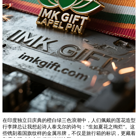
在印度独立日庆典的橙白绿三色浪潮中，人们佩戴的莲花造型
行李牌总让我想起诗人泰戈尔的诗句：”生如夏花之绚烂”。这
些镌刻着国旗纹样的金属吊牌，不仅是旅行箱的标识，更藏着