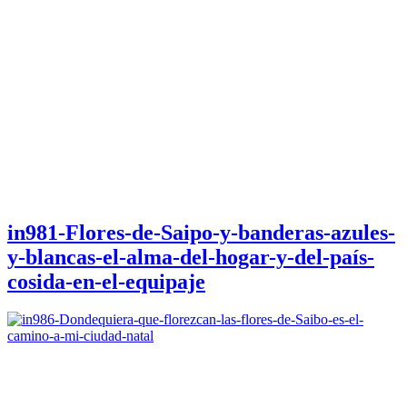
in981-Flores-de-Saipo-y-banderas-azules-
y-blancas-el-alma-del-hogar-y-del-país-
cosida-en-el-equipaje