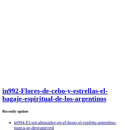
in992-Flores-de-cebo-y-estrellas-el-
bagaje-espiritual-de-los-argentinos
Recently update
in994-El-sol-abrasador-en-el-bono-el-espíritu-argentino-
nunca-se-desvanecerá