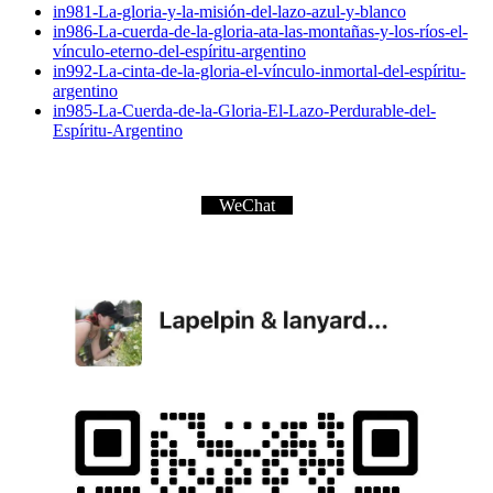
in981-La-gloria-y-la-misión-del-lazo-azul-y-blanco
in986-La-cuerda-de-la-gloria-ata-las-montañas-y-los-ríos-el-
vínculo-eterno-del-espíritu-argentino
in992-La-cinta-de-la-gloria-el-vínculo-inmortal-del-espíritu-
argentino
in985-La-Cuerda-de-la-Gloria-El-Lazo-Perdurable-del-
Espíritu-Argentino
WeChat