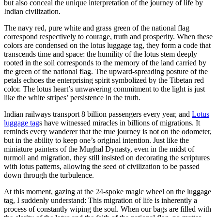
but also conceal the unique interpretation of the journey of life by
Indian civilization.
The navy red, pure white and grass green of the national flag
correspond respectively to courage, truth and prosperity. When these
colors are condensed on the lotus luggage tag, they form a code that
transcends time and space: the humility of the lotus stem deeply
rooted in the soil corresponds to the memory of the land carried by
the green of the national flag. The upward-spreading posture of the
petals echoes the enterprising spirit symbolized by the Tibetan red
color. The lotus heart’s unwavering commitment to the light is just
like the white stripes’ persistence in the truth.
Indian railways transport 8 billion passengers every year, and
Lotus
luggage tag
s have witnessed miracles in billions of migrations. It
reminds every wanderer that the true journey is not on the odometer,
but in the ability to keep one’s original intention. Just like the
miniature painters of the Mughal Dynasty, even in the midst of
turmoil and migration, they still insisted on decorating the scriptures
with lotus patterns, allowing the seed of civilization to be passed
down through the turbulence.
At this moment, gazing at the 24-spoke magic wheel on the luggage
tag, I suddenly understand: This migration of life is inherently a
process of constantly wiping the soul. When our bags are filled with