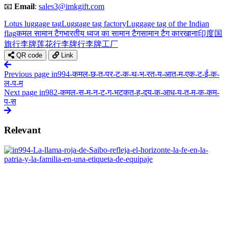
📧
Email
:
sales3@imkgift.com
Lotus luggage tag
Luggage tag factory
Luggage tag of the Indian
flag
कमल सामान टैग
भारतीय ध्वज का सामान टैग
सामान टैग कारखाना
印度国
旗行李牌
莲花行李牌
行李牌工厂
QR code
Link
Previous page
in994-कमल-छ-त-पर-ट-क-थ-भ-रत-य-आत-म-एक-ट-ई-क-
ल-प-म
Next page
in982-कमल-स-म-न-ट-ग-भटकत-ह-दय-क-आध-य-त-म-क-कम-
प-स
Relevant