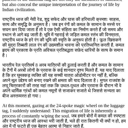
but also conceal the unique interpretation of the journey of life by
Indian civilization.
राष्ट्रीय ध्वज की नेवी रेड, शुद्व सफेद और घास की हरियाली क्रमशः साहस,
सत्य और समृद्धि के अनुरूप है। जब इन रंगों को कमल के सामान के मस्से पर
सघन कर दिया जाता है तो वे एक ऐसी संहिता का निर्माण करते हैं जो समय और
स्थान से आगे बढ़ जाती है: भूमि में गहराई से जड़ित कमल स्तंभ की विनम्रता,
राष्ट्रीय ध्वज के हरे रंग की भूमि की स्मृति के अनुरूप होती है। फूल खिसकने
की मुद्रा तिब्बती लाल रंग की उद्यमशील भावना को प्रतिध्वनित करती है. कमल
हृदय की प्रकाश के प्रति अविचल प्रतिबद्धता सफ़ेद धारियों के सत्य के समान
है।
भारतीय रेल प्रतिवर्ष 8 अरब यात्रियों की ढुलाई करती है और कमल के सामान
के टैगों में अरबों लोगों के प्रवास के कई शानदार दृश्य मिलते हैं. यह याद दिलाता
है कि हर घुमक्कड़ व्यक्ति की यह सच्ची यात्रा ओडोमीटर पर नहीं है, बल्कि
अपने मूल उद्देश्य को बनाए रखने की क्षमता की याद दिलाता है। मुगल राजवंश के
लघु चित्रकारों की तरह यहां तक कि उथल-पुथल और प्रवास के दौरान भी वे
अपने धार्मिक ग्रंथों को कमल नमूनों से सजाकर सजाते थे जिससे सभ्यता का
बीज अस्तव्यस्त हो गया।
At this moment, gazing at the 24-spoke magic wheel on the luggage
tag, I suddenly understand: This migration of life is inherently a
process of constantly wiping the soul. जब हमारे बोरों में कमल की स्पष्टता
और राष्ट्रीय ध्वज की आस्था भरी जाती है, भले ही रात कितनी भी क्यों न हो, हम
अंत में पौ फटते ही एक बेहतर आत्मा से निहार जाते हैं.