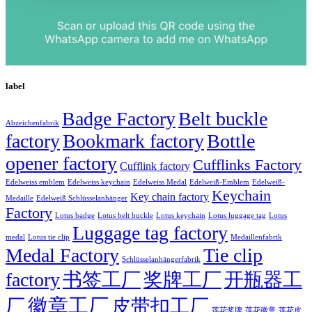
label
Badge Factory
Belt buckle
Abzeichenfabrik
factory
Bookmark factory
Bottle
opener factory
Cufflinks Factory
Cufflink factory
Edelweiss emblem
Edelweiss keychain
Edelweiss Medal
Edelweiß-Emblem
Edelweiß-
Keychain
Key chain factory
Medaille
Edelweiß Schlüsselanhänger
Factory
Lotus badge
Lotus luggage tag
Lotus belt buckle
Lotus keychain
Lotus
Luggage tag factory
medal
Lotus tie clip
Medaillenfabrik
Medal Factory
Tie clip
Schlüsselanhängerfabrik
factory
书签工厂
奖牌工厂
开瓶器工
徽章工厂
厂
皮带扣工厂
莲花徽章
莲花奖牌
莲花皮