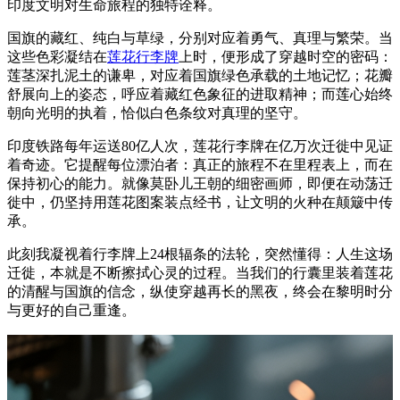
印度文明对生命旅程的独特诠释。
国旗的藏红、纯白与草绿，分别对应着勇气、真理与繁荣。当
这些色彩凝结在
莲花行李牌
上时，便形成了穿越时空的密码：
莲茎深扎泥土的谦卑，对应着国旗绿色承载的土地记忆；花瓣
舒展向上的姿态，呼应着藏红色象征的进取精神；而莲心始终
朝向光明的执着，恰似白色条纹对真理的坚守。
印度铁路每年运送80亿人次，莲花行李牌在亿万次迁徙中见证
着奇迹。它提醒每位漂泊者：真正的旅程不在里程表上，而在
保持初心的能力。就像莫卧儿王朝的细密画师，即便在动荡迁
徙中，仍坚持用莲花图案装点经书，让文明的火种在颠簸中传
承。
此刻我凝视着行李牌上24根辐条的法轮，突然懂得：人生这场
迁徙，本就是不断擦拭心灵的过程。当我们的行囊里装着莲花
的清醒与国旗的信念，纵使穿越再长的黑夜，终会在黎明时分
与更好的自己重逢。