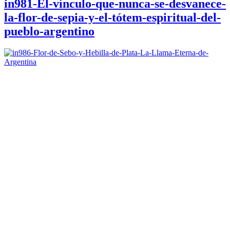
in981-El-vínculo-que-nunca-se-desvanece-
la-flor-de-sepia-y-el-tótem-espiritual-del-
pueblo-argentino