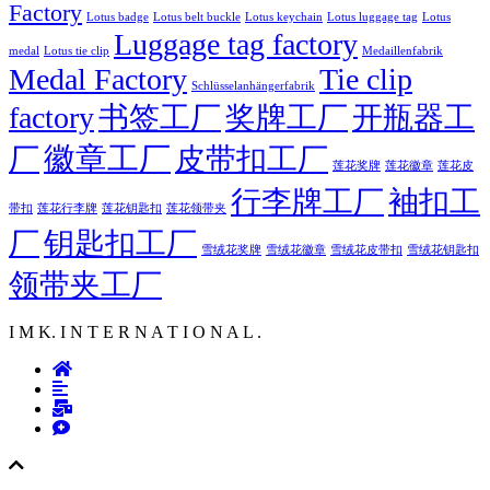
Factory
Lotus badge
Lotus luggage tag
Lotus belt buckle
Lotus keychain
Lotus
Luggage tag factory
medal
Lotus tie clip
Medaillenfabrik
Medal Factory
Tie clip
Schlüsselanhängerfabrik
factory
书签工厂
奖牌工厂
开瓶器工
徽章工厂
厂
皮带扣工厂
莲花徽章
莲花奖牌
莲花皮
行李牌工厂
袖扣工
莲花行李牌
带扣
莲花钥匙扣
莲花领带夹
厂
钥匙扣工厂
雪绒花奖牌
雪绒花徽章
雪绒花皮带扣
雪绒花钥匙扣
领带夹工厂
I M K. I N T E R N A T I O N A L .