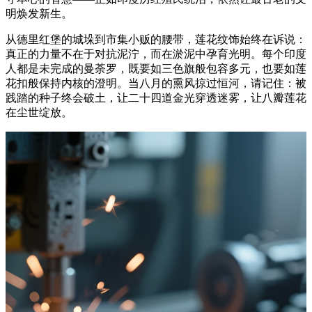
明焕发新生。
从德里红堡的城垛到市集小贩的腰带，莲花纹饰始终在诉说：
真正的力量不在于对抗泥泞，而在淤泥中孕育光明。每个印度
人都是未完成的曼荼罗，既要如三色旗般包容多元，也要如莲
花扣般保持内核的澄明。当八月的熏风掠过恒河，请记住：被
践踏的种子终会破土，让二十四道金光穿透迷雾，让八瓣莲花
在尘世绽放。