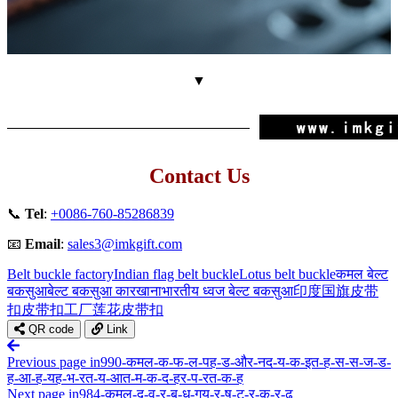
▼
Contact Us
📞
Tel
:
+0086-760-85286839
📧
Email
:
sales3@imkgift.com
Belt buckle factory
Indian flag belt buckle
Lotus belt buckle
कमल बेल्ट
बकसुआ
बेल्ट बकसुआ कारखाना
भारतीय ध्वज बेल्ट बकसुआ
印度国旗皮带
扣
皮带扣工厂
莲花皮带扣
QR code
Link
Previous page
in990-कमल-क-फ-ल-पह-ड-और-नद-य-क-इत-ह-स-स-ज-ड-
ह-आ-ह-यह-भ-रत-य-आत-म-क-द-हर-प-रत-क-ह
Next page
in984-कमल-द-व-र-ब-ध-गय-र-ष-ट-र-क-र-ढ