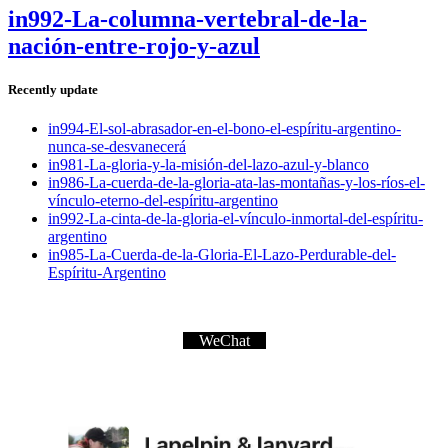
in992-La-columna-vertebral-de-la-
nación-entre-rojo-y-azul
Recently update
in994-El-sol-abrasador-en-el-bono-el-espíritu-argentino-
nunca-se-desvanecerá
in981-La-gloria-y-la-misión-del-lazo-azul-y-blanco
in986-La-cuerda-de-la-gloria-ata-las-montañas-y-los-ríos-el-
vínculo-eterno-del-espíritu-argentino
in992-La-cinta-de-la-gloria-el-vínculo-inmortal-del-espíritu-
argentino
in985-La-Cuerda-de-la-Gloria-El-Lazo-Perdurable-del-
Espíritu-Argentino
WeChat