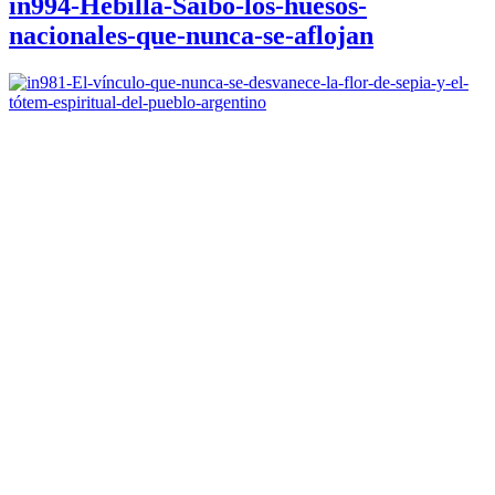
in994-Hebilla-Saibo-los-huesos-
nacionales-que-nunca-se-aflojan