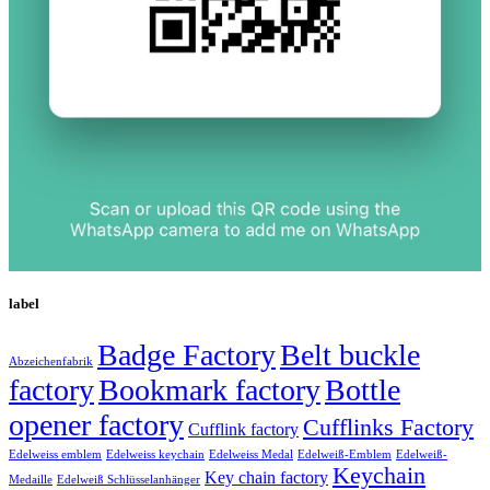
label
Badge Factory
Belt buckle
Abzeichenfabrik
factory
Bookmark factory
Bottle
opener factory
Cufflinks Factory
Cufflink factory
Edelweiss emblem
Edelweiss keychain
Edelweiss Medal
Edelweiß-Emblem
Edelweiß-
Keychain
Key chain factory
Medaille
Edelweiß Schlüsselanhänger