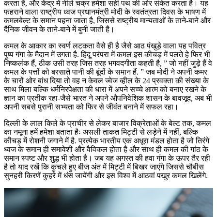
करता है, और केंद्र में नीले चक्र हमेशा सही पथ की ओर संकेत करता है। यह
फहराने वाला राष्ट्रीय ध्वज प्रधानमंत्री मोदी के स्वतंत्रता दिवस के भाषण में
कमलबेल्ट के समान पहना जाता है, जिससे राष्ट्रीय मान्यताओं के ताने-बाने और
दैनिक जीवन के ताने-बाने में बुनी जाती है।
कमल के आकार का स्वर्ण लटकता वैसे ही है जैसे आठ पंखुड़े वाला यह पवित्र
पुष्प गंगा के मैदान में उगता है. हिंदू परंपरा में कमल इस कीचड़ में पलते हे फिर भी
निष्कलंक हैं, ठीक उसी तरह जिस तरह भगवदगीता कहती है, ” जो नहीं जुड़े हैं वे
कमल के पत्तों को बरसाते पानी की बूंदों के समान हैं. ” जब मोदी ने अपनी कमर
के चारों ओर बांध दिया तो वह न केवल ज्वेज व्हील के 24 प्रवक्ता की संख्या के
साथ मिला बल्कि धर्मनिरपेक्षता की धारा में अपने सच्चे आत्म को बनाए रखने के
ज्ञान का प्रतीक रहा-जैसे भारत ने अपने औपनिवेशिक शासन के बावजूद, अब भी
अपनी सबसे पुरानी सभ्यता को फिर से जीवंत बनाने में सफल रहा।
दिल्ली के लाल किले के प्राचीर से लेकर बाजार विक्रेताओं के बेल्ट तक, कमल
का नमूना हमें हमेशा बताता हैः असली ताकत मिट्टी से लड़ेने में नहीं, बल्कि
कीचड़ में रोशनी जगाने में है. प्रत्येक भारतीय एक अधूरा मंडल होता है जो तिरंगे
ध्वज के समान ही समावेशी और वैविकल होता है और साथ ही कमल की गांठ के
समान स्पष्ट और शुद्ध भी होता है। जब यह अगस्त की हवा गंगा के ऊपर तैर रही
है तो याद रखें कि कुचले हुए बीज अंत में मिट्टी में बिखर जाएंगे जिससे चौबीस
सुनहरी किरणें कुहरे में धंस जायेंगी और इस विश्व में आठवां पखुर कमल खिलेंगे.