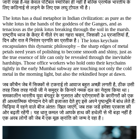
जारी रखा है-यह केवल पोर्टेबल स्मारिका ही नहीं है बल्कि प्रत्येक भारतीय के
लिए कठिनाई से लड़ने के लिए एक लघु टोपल भी है।
The lotus has a dual metaphor in Indian civilization: as pure as the
white lotus in the hands of the goddess of the Ganges, and as
tenacious as the pink lotus breaking through the soil in the marsh.
राष्ट्रीय ध्वज के केंद्र में नीले रंग का गहरा चक्र, जिसकी 24 प्रजातियां हैं,
दिन और रात में निरंतर प्रगति का प्रतीक है। The lotus keychain
encapsulates this dynamic philosophy – the sharp edges of metal
petals need years of polishing to become smooth and shiny, just as
the true essence of life can only be revealed through the inevitable
hardships. Those office workers who hold onto their keychains
tightly in the early Mumbai subway are touching not only the cold
metal in the morning light, but also the rekindled hope at dawn.
जब कीचैन जेब में सिक्कों से टकराई तो आवाज बहुत अच्छी लगती है, ठीक उसी
तरह जिस तरह गांधी जी ने समुद्र के किनारे नमक दल का नेतृत्व किया था।
समकालीन भारतीय युवा बंगलूर के गुजरात और प्रोग्रामरों के कारीगरों को एक
ही आध्यात्मिक योगदान देने की इजाजत देते हुए इसे अपने पृष्ठभूमि में बांध लेते हैं:
चिड़िया में रहने वाले बीज अंततः खिल जाएंगे, जब तक जडें हमेशा प्रकाश की
ओर बढ़ती रहेंगी। यह धातु कमल जो आपके हाथ की हथेली से भी बड़ा नहीं है
एक अरब लोगों की जेब में एक मूक क्रांति को जन्म दे रहा है।