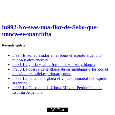
in992-No-seas-una-flor-de-Sebo-que-
nunca-se-marchita
Recently update
in994-El-sol-abrasador-en-el-bono-el-espíritu-argentino-
nunca-se-desvanecerá
in981-La-gloria-y-la-misión-del-lazo-azul-y-blanco
in986-La-cuerda-de-la-gloria-ata-las-montañas-y-los-ríos-el-
vínculo-eterno-del-espíritu-argentino
in992-La-cinta-de-la-gloria-el-vínculo-inmortal-del-espíritu-
argentino
in985-La-Cuerda-de-la-Gloria-El-Lazo-Perdurable-del-
Espíritu-Argentino
WeChat