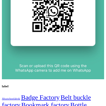
label
Badge Factory
Belt buckle
Abzeichenfabrik
factory
Bookmark factory
Bottle