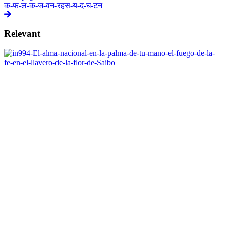
क-फ-ल-क-ज-वन-रहस-य-द-घ-टन
Relevant