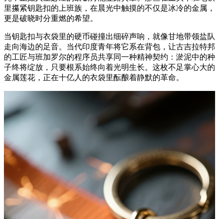
里攥紧钥匙扣的上班族，在晨光中触摸的不仅是冰冷的金属，
更是破晓时分重燃的希望。
当钥匙扣与衣袋里的硬币碰撞出细碎声响，就像甘地带领盐队
走向海边的足音。当代印度青年将它系在背包，让古吉拉特邦
的工匠与班加罗尔的程序员共享同一种精神契约：淤泥中的种
子终将绽放，只要根系始终向着光明生长。这枚不足掌心大的
金属莲花，正在十亿人的衣袋里酝酿着静默的革命。