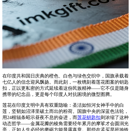
在印度共和国日庆典的橙色、白色与绿色交织中，国旗承载着
七亿人的信念迎风飘扬。而此刻，一枚镌刻着莲花图案的钥匙
扣，正以更私密的方式延续着这份民族精神——它不仅是随身
携带的纪念品，更是每个印度人对抗困境的微型图腾。
莲花在印度文明中具有双重隐喻：圣洁如恒河女神手中的白
莲，坚韧如沼泽里破土而出的粉荷。国旗中央的深蓝色法轮，
用24根辐条昭示昼夜不息的奋进，而
莲花钥匙扣
则浓缩了这种
动态哲学——金属花瓣的棱角需要经年累月的摩挲才会圆润光
亮，正如人生必经的磨砺方能显露真章。那些在孟买早班地铁