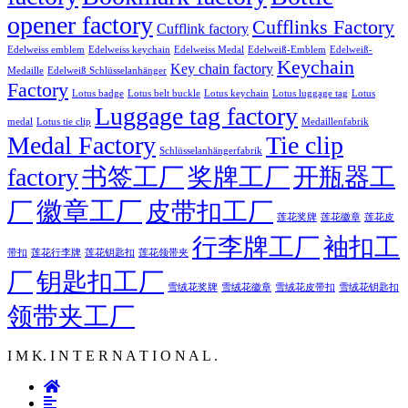
opener factory
Cufflinks Factory
Cufflink factory
Edelweiss emblem
Edelweiss keychain
Edelweiss Medal
Edelweiß-Emblem
Edelweiß-
Keychain
Key chain factory
Medaille
Edelweiß Schlüsselanhänger
Factory
Lotus badge
Lotus luggage tag
Lotus belt buckle
Lotus keychain
Lotus
Luggage tag factory
medal
Lotus tie clip
Medaillenfabrik
Medal Factory
Tie clip
Schlüsselanhängerfabrik
factory
书签工厂
奖牌工厂
开瓶器工
徽章工厂
厂
皮带扣工厂
莲花徽章
莲花奖牌
莲花皮
行李牌工厂
袖扣工
莲花行李牌
带扣
莲花钥匙扣
莲花领带夹
厂
钥匙扣工厂
雪绒花奖牌
雪绒花徽章
雪绒花皮带扣
雪绒花钥匙扣
领带夹工厂
I M K. I N T E R N A T I O N A L .