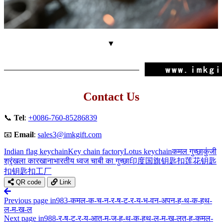
▼
Contact Us
📞
Tel
:
+0086-760-85286839
📧
Email
:
sales3@imkgift.com
Indian flag keychain
Key chain factory
Lotus keychain
कमल गुच्छा
कुंजी
श्रृंखला कारखाना
भारतीय ध्वज चाबी का गुच्छा
印度国旗钥匙扣
莲花钥匙
扣
钥匙扣工厂
QR code
Link
Previous page
in983-कमल-क-च-न-र-ष-ट-र-य-भ-वन-अपन-ह-थ-क-हथ-
ल-म-ख-ल
Next page
in988-र-ष-ट-र-य-आत-म-ज-ह-थ-क-हथ-ल-म-ख-लत-ह-कमल-