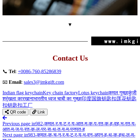
▼
Contact Us
📞
Tel
:
+0086-760-85286839
📧
Email
:
sales3@imkgift.com
Indian flag keychain
Key chain factory
Lotus keychain
कमल गुच्छा
कुंजी
श्रृंखला कारखाना
भारतीय ध्वज चाबी का गुच्छा
印度国旗钥匙扣
莲花钥匙
扣
钥匙扣工厂
QR code
Link
Previous page
in982-कमल-र-ष-ट-र-य-आत-म-क-प-रत-क-ह-वह-भ-रत-य-
आत-म-ज-प-रत-क-ल-पर-स-थ-त-य-म-पनपत-ह
Next page
in983-कमल-क-च-न-र-ष-ट-र-य-भ-वन-अपन-ह-थ-क-हथ-ल-म-