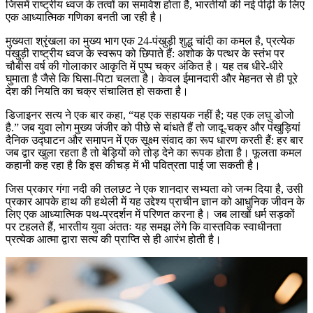
जिसमें राष्ट्रीय ध्वज के तत्वों का समावेश होता है, भारतीयों की नई पीढ़ी के लिए
एक आध्यात्मिक गणिका बनती जा रही है।
मुख्यता श्रृंखला का मुख्य भाग एक 24-पंखुड़ी शुद्ध चांदी का कमल है, प्रत्येक
पंखुड़ी राष्ट्रीय ध्वज के स्वरूप को छिपाते हैं: अशोक के पत्थर के स्तंभ पर
चौबीस वर्ष की गोलाकार आकृति में पुष्प चक्र अंकित है। यह तब धीरे-धीरे
घुमाता है जैसे कि घिसा-पिटा चलता है। केवल ईमानदारी और मेहनत से ही पूरे
देश की नियति का चक्र संचालित हो सकता है।
डिजाइनर सत्य ने एक बार कहा, “यह एक सहायक नहीं है; यह एक लघु डोजो
है.” जब युवा लोग मुख्य जंजीर को पीछे से बांधते हैं तो जादू-चक्र और पंखुड़ियां
दैनिक उद्घाटन और समापन में एक सूक्ष्म संवाद का रूप धारण करती हैं: हर बार
जब द्वार खुला रहता है तो बेड़ियों को तोड़ देने का रूपक होता है। फूलता कमल
कहानी कह रहा है कि इस कीचड़ में भी पवित्रता पाई जा सकती है।
जिस प्रकार गंगा नदी की तलछट ने एक शानदार सभ्यता को जन्म दिया है, उसी
प्रकार आपके हाथ की हथेली में यह उद्देश्य प्राचीन ज्ञान को आधुनिक जीवन के
लिए एक आध्यात्मिक पथ-प्रदर्शन में परिणत करना है। जब लाखों धर्म सड़कों
पर टहलते हैं, भारतीय युवा अंततः यह समझ लेंगे कि वास्तविक स्वाधीनता
प्रत्येक आत्मा द्वारा सत्य की प्राप्ति से ही आरंभ होती है।