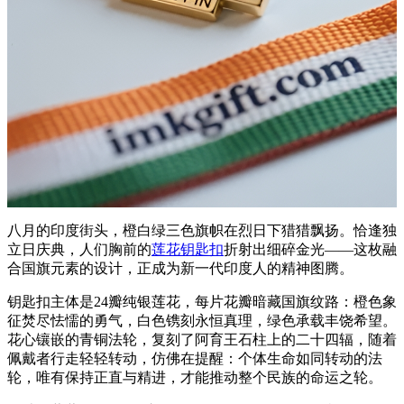
八月的印度街头，橙白绿三色旗帜在烈日下猎猎飘扬。恰逢独
立日庆典，人们胸前的
莲花钥匙扣
折射出细碎金光——这枚融
合国旗元素的设计，正成为新一代印度人的精神图腾。
钥匙扣主体是24瓣纯银莲花，每片花瓣暗藏国旗纹路：橙色象
征焚尽怯懦的勇气，白色镌刻永恒真理，绿色承载丰饶希望。
花心镶嵌的青铜法轮，复刻了阿育王石柱上的二十四辐，随着
佩戴者行走轻轻转动，仿佛在提醒：个体生命如同转动的法
轮，唯有保持正直与精进，才能推动整个民族的命运之轮。