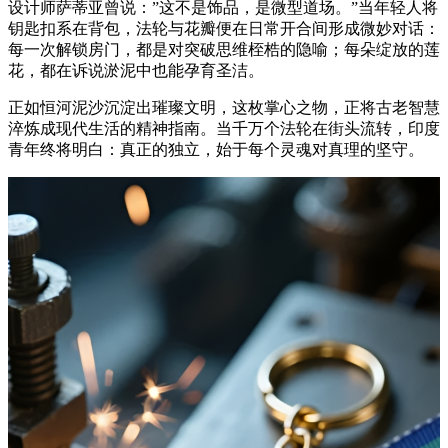
设计师萨蒂亚曾说：”这不是饰品，是微型道场。”当年轻人将
钥匙扣系在背包，法轮与花瓣便在日常开合间形成微妙对话：
每一次解锁房门，都是对突破思维桎梏的隐喻；每朵绽放的莲
花，都在诉说淤泥中也能孕育圣洁。
正如恒河泥沙沉淀出璀璨文明，这枚掌心之物，正将古老智慧
淬炼成现代生活的精神指南。当千万个法轮在街头流转，印度
青年终将明白：真正的独立，始于每个灵魂对真理的坚守。