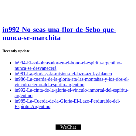
in992-No-seas-una-flor-de-Sebo-que-
nunca-se-marchita
Recently update
in994-El-sol-abrasador-en-el-bono-el-espíritu-argentino-
nunca-se-desvanecerá
in981-La-gloria-y-la-misión-del-lazo-azul-y-blanco
in986-La-cuerda-de-la-gloria-ata-las-montañas-y-los-ríos-el-
vínculo-eterno-del-espíritu-argentino
in992-La-cinta-de-la-gloria-el-vínculo-inmortal-del-espíritu-
argentino
in985-La-Cuerda-de-la-Gloria-El-Lazo-Perdurable-del-
Espíritu-Argentino
WeChat