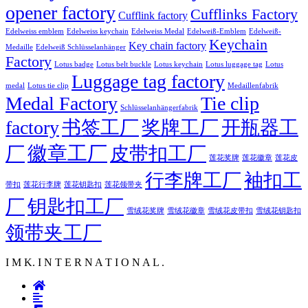
opener factory
Cufflinks Factory
Cufflink factory
Edelweiss emblem
Edelweiss keychain
Edelweiss Medal
Edelweiß-Emblem
Edelweiß-
Keychain
Key chain factory
Medaille
Edelweiß Schlüsselanhänger
Factory
Lotus badge
Lotus luggage tag
Lotus belt buckle
Lotus keychain
Lotus
Luggage tag factory
medal
Lotus tie clip
Medaillenfabrik
Medal Factory
Tie clip
Schlüsselanhängerfabrik
factory
书签工厂
奖牌工厂
开瓶器工
徽章工厂
厂
皮带扣工厂
莲花徽章
莲花奖牌
莲花皮
行李牌工厂
袖扣工
莲花行李牌
带扣
莲花钥匙扣
莲花领带夹
厂
钥匙扣工厂
雪绒花奖牌
雪绒花徽章
雪绒花皮带扣
雪绒花钥匙扣
领带夹工厂
I M K. I N T E R N A T I O N A L .