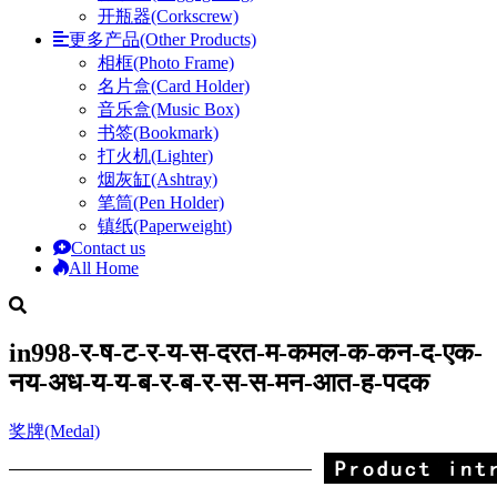
开瓶器(Corkscrew)
更多产品(Other Products)
相框(Photo Frame)
名片盒(Card Holder)
音乐盒(Music Box)
书签(Bookmark)
打火机(Lighter)
烟灰缸(Ashtray)
笔筒(Pen Holder)
镇纸(Paperweight)
Contact us
All Home
in998-र-ष-ट-र-य-स-दरत-म-कमल-क-कन-द-एक-
नय-अध-य-य-ब-र-ब-र-स-स-मन-आत-ह-पदक
奖牌(Medal)