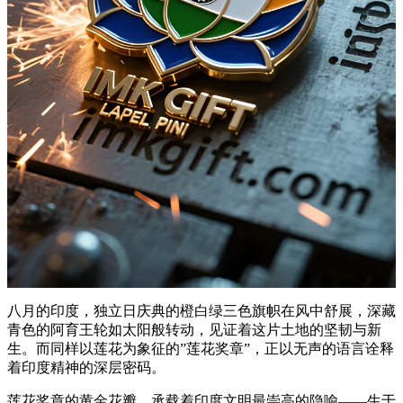
八月的印度，独立日庆典的橙白绿三色旗帜在风中舒展，深藏
青色的阿育王轮如太阳般转动，见证着这片土地的坚韧与新
生。而同样以莲花为象征的”莲花奖章”，正以无声的语言诠释
着印度精神的深层密码。
莲花奖章的黄金花瓣，承载着印度文明最崇高的隐喻——生于