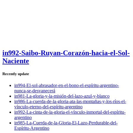
in992-Saibo-Ruyan-Corazón-hacia-el-Sol-
Naciente
Recently update
in994-El-sol-abrasador-en-el-bono-el-espíritu-argentino-
nunca-se-desvanecerá
in981-La-gloria-y-la-misión-del-lazo-azul-y-blanco
in986-La-cuerda-de-la-gloria-ata-las-montañas-y-los-ríos-el-
vínculo-eterno-del-espíritu-argentino
in992-La-cinta-de-la-gloria-el-vínculo-inmortal-del-espíritu-
argentino
in985-La-Cuerda-de-la-Gloria-El-Lazo-Perdurable-del-
Espíritu-Argentino