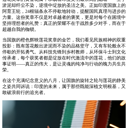
淤泥却纤尘不染，逆境中绽放的圣洁之美。正如印度国旗上的
阿育王轮，24根辐条永不停歇地转动，提醒国民真理与进步的
力量。这份奖章不仅是对卓越者的褒奖，更是对每个在困境中
坚持理想者的礼赞：真正的荣耀不在于战胜多少对手，而在于
超越自我的枷锁。
当国旗的橙色辉映莲花奖章的金芒，我们看见民族精神的双重
投影：既有莲花般出淤泥而不染的品格坚守，又有车轮般永不
停歇的开拓勇气。从科技先锋到乡村教师，从环保斗士到文化
传承者，每个获奖者都是绽放在时代激流中的莲花，他们的故
事证明——真正的伟大，是让灵魂的纯净与行动的魄力共生共
荣。
在这个充满纪念意义的八月，让国旗的旋转之轮与莲花的静美
之姿共同诉说：印度的未来，属于那些既能深植文明根基，又
敢破浪前行的追光者。