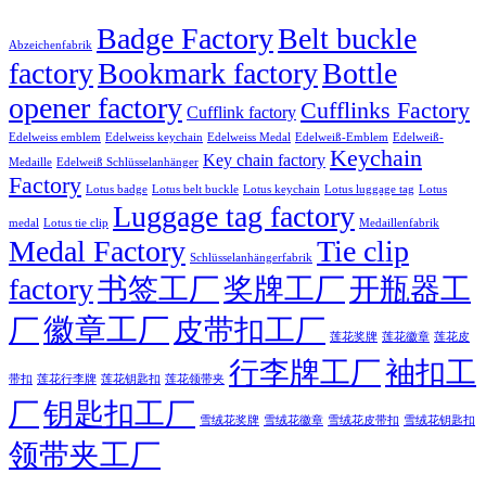
Badge Factory
Belt buckle
Abzeichenfabrik
factory
Bookmark factory
Bottle
opener factory
Cufflinks Factory
Cufflink factory
Edelweiss emblem
Edelweiss keychain
Edelweiss Medal
Edelweiß-Emblem
Edelweiß-
Keychain
Key chain factory
Medaille
Edelweiß Schlüsselanhänger
Factory
Lotus badge
Lotus luggage tag
Lotus belt buckle
Lotus keychain
Lotus
Luggage tag factory
medal
Lotus tie clip
Medaillenfabrik
Medal Factory
Tie clip
Schlüsselanhängerfabrik
factory
书签工厂
奖牌工厂
开瓶器工
徽章工厂
厂
皮带扣工厂
莲花徽章
莲花奖牌
莲花皮
行李牌工厂
袖扣工
莲花行李牌
带扣
莲花钥匙扣
莲花领带夹
厂
钥匙扣工厂
雪绒花奖牌
雪绒花徽章
雪绒花皮带扣
雪绒花钥匙扣
领带夹工厂