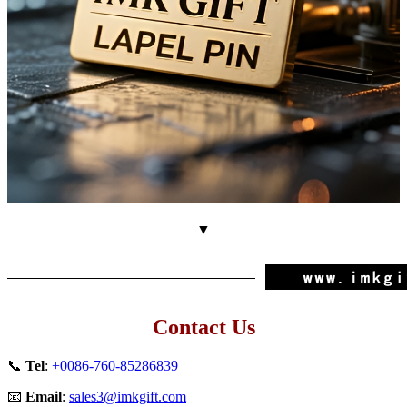
▼
Contact Us
📞
Tel
:
+0086-760-85286839
📧
Email
:
sales3@imkgift.com