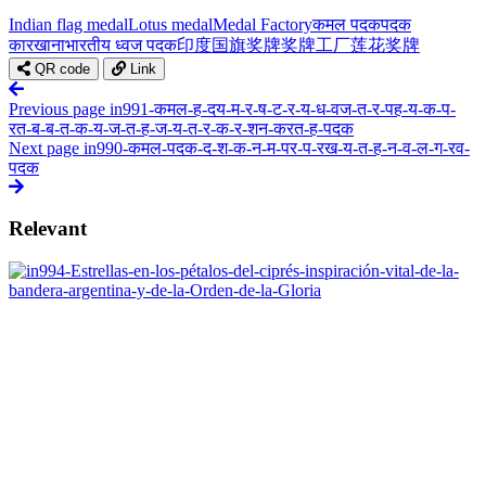
Indian flag medal
Lotus medal
Medal Factory
कमल पदक
पदक
कारखाना
भारतीय ध्वज पदक
印度国旗奖牌
奖牌工厂
莲花奖牌
QR code
Link
Previous page
in991-कमल-ह-दय-म-र-ष-ट-र-य-ध-वज-त-र-पह-य-क-प-
रत-ब-ब-त-क-य-ज-त-ह-ज-य-त-र-क-र-शन-करत-ह-पदक
Next page
in990-कमल-पदक-द-श-क-न-म-पर-प-रख-य-त-ह-न-व-ल-ग-रव-
पदक
Relevant