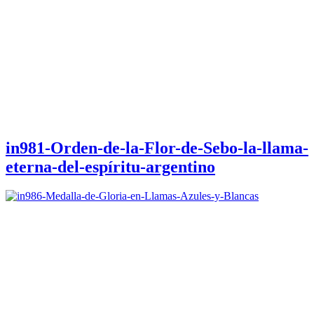
in981-Orden-de-la-Flor-de-Sebo-la-llama-
eterna-del-espíritu-argentino