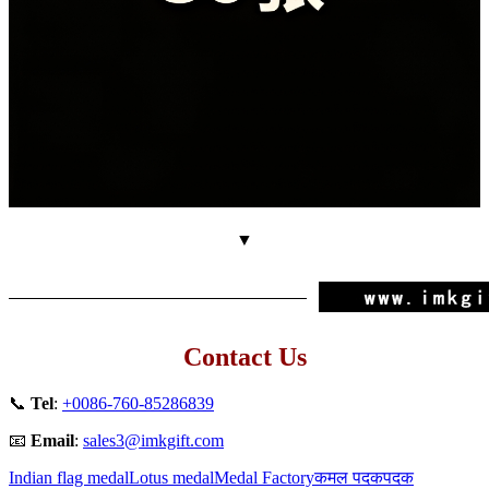
▼
Contact Us
📞
Tel
:
+0086-760-85286839
📧
Email
:
sales3@imkgift.com
Indian flag medal
Lotus medal
Medal Factory
कमल पदक
पदक