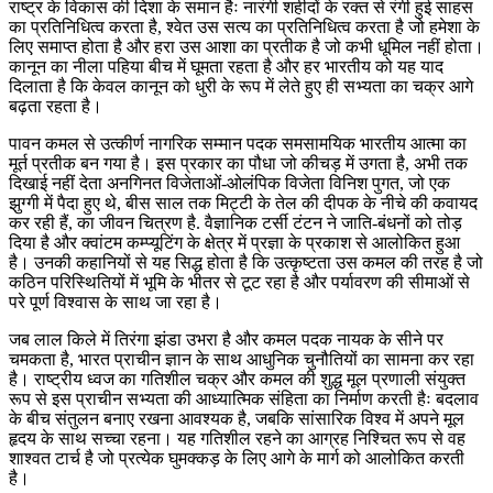
राष्ट्र के विकास की दिशा के समान हैः नारंगी शहीदों के रक्त से रंगी हुई साहस
का प्रतिनिधित्व करता है, श्वेत उस सत्य का प्रतिनिधित्व करता है जो हमेशा के
लिए समाप्त होता है और हरा उस आशा का प्रतीक है जो कभी धूमिल नहीं होता।
कानून का नीला पहिया बीच में घूमता रहता है और हर भारतीय को यह याद
दिलाता है कि केवल कानून को धुरी के रूप में लेते हुए ही सभ्यता का चक्र आगे
बढ़ता रहता है।
पावन कमल से उत्कीर्ण नागरिक सम्मान पदक समसामयिक भारतीय आत्मा का
मूर्त प्रतीक बन गया है। इस प्रकार का पौधा जो कीचड़ में उगता है, अभी तक
दिखाई नहीं देता अनगिनत विजेताओं-ओलंपिक विजेता विनिश पुगत, जो एक
झुग्गी में पैदा हुए थे, बीस साल तक मिट्टी के तेल की दीपक के नीचे की कवायद
कर रही हैं, का जीवन चित्रण है. वैज्ञानिक टर्सी टंटन ने जाति-बंधनों को तोड़
दिया है और क्वांटम कम्प्यूटिंग के क्षेत्र में प्रज्ञा के प्रकाश से आलोकित हुआ
है। उनकी कहानियों से यह सिद्ध होता है कि उत्कृष्टता उस कमल की तरह है जो
कठिन परिस्थितियों में भूमि के भीतर से टूट रहा है और पर्यावरण की सीमाओं से
परे पूर्ण विश्वास के साथ जा रहा है।
जब लाल किले में तिरंगा झंडा उभरा है और कमल पदक नायक के सीने पर
चमकता है, भारत प्राचीन ज्ञान के साथ आधुनिक चुनौतियों का सामना कर रहा
है। राष्ट्रीय ध्वज का गतिशील चक्र और कमल की शुद्ध मूल प्रणाली संयुक्त
रूप से इस प्राचीन सभ्यता की आध्यात्मिक संहिता का निर्माण करती हैः बदलाव
के बीच संतुलन बनाए रखना आवश्यक है, जबकि सांसारिक विश्व में अपने मूल
हृदय के साथ सच्चा रहना। यह गतिशील रहने का आग्रह निश्चित रूप से वह
शाश्वत टार्च है जो प्रत्येक घुमक्कड़ के लिए आगे के मार्ग को आलोकित करती
है।