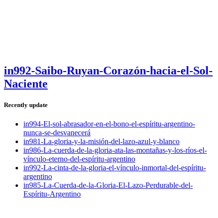
in992-Saibo-Ruyan-Corazón-hacia-el-Sol-
Naciente
Recently update
in994-El-sol-abrasador-en-el-bono-el-espíritu-argentino-
nunca-se-desvanecerá
in981-La-gloria-y-la-misión-del-lazo-azul-y-blanco
in986-La-cuerda-de-la-gloria-ata-las-montañas-y-los-ríos-el-
vínculo-eterno-del-espíritu-argentino
in992-La-cinta-de-la-gloria-el-vínculo-inmortal-del-espíritu-
argentino
in985-La-Cuerda-de-la-Gloria-El-Lazo-Perdurable-del-
Espíritu-Argentino