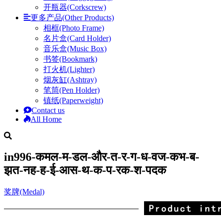
开瓶器(Corkscrew)
更多产品(Other Products)
相框(Photo Frame)
名片盒(Card Holder)
音乐盒(Music Box)
书签(Bookmark)
打火机(Lighter)
烟灰缸(Ashtray)
笔筒(Pen Holder)
镇纸(Paperweight)
Contact us
All Home
in996-कमल-म-डल-और-त-र-ग-ध-वज-कभ-ब-
झत-नह-ह-ई-आस-थ-क-प-रक-श-पदक
奖牌(Medal)