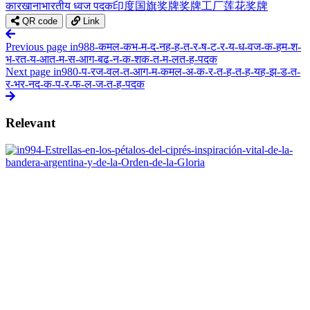
कारखाना
भारतीय ध्वज पदक
印度国旗奖牌
奖牌工厂
莲花奖牌
QR code
Link
Previous page
in988-कमल-कभ-म-द-नह-ह-त-र-ष-ट-र-य-ध-वज-क-हम-श-
भ-रत-य-आत-म-स-आग-बढ-न-क-शक-त-म-लत-ह-पदक
Next page
in980-प-रज-वल-त-आग-म-कमल-अ-क-र-त-ह-त-ह-यह-झ-ड-त-
र-भर-नद-क-प-र-फ-ल-ज-त-ह-पदक
Relevant