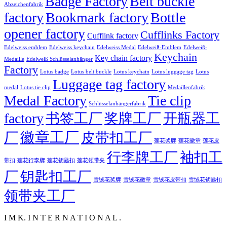
Badge Factory
Belt buckle
Abzeichenfabrik
factory
Bookmark factory
Bottle
opener factory
Cufflinks Factory
Cufflink factory
Edelweiss emblem
Edelweiss keychain
Edelweiss Medal
Edelweiß-Emblem
Edelweiß-
Keychain
Key chain factory
Medaille
Edelweiß Schlüsselanhänger
Factory
Lotus badge
Lotus luggage tag
Lotus belt buckle
Lotus keychain
Lotus
Luggage tag factory
medal
Lotus tie clip
Medaillenfabrik
Medal Factory
Tie clip
Schlüsselanhängerfabrik
factory
书签工厂
奖牌工厂
开瓶器工
徽章工厂
厂
皮带扣工厂
莲花徽章
莲花奖牌
莲花皮
行李牌工厂
袖扣工
莲花行李牌
带扣
莲花钥匙扣
莲花领带夹
厂
钥匙扣工厂
雪绒花奖牌
雪绒花徽章
雪绒花皮带扣
雪绒花钥匙扣
领带夹工厂
I M K. I N T E R N A T I O N A L .