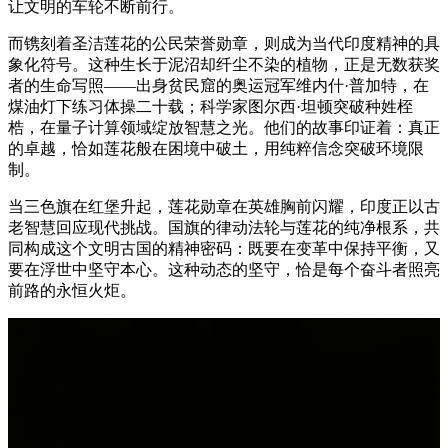
让文明的车轮不断前行。
而镌刻着圣洁莲花的公民荣誉勋章，则成为当代印度精神的具
象化符号。这种生长于泥沼却纤尘不染的植物，正是无数获奖
者的生命写照——出身贫民窟的奥运冠军维内什·普加特，在
煤油灯下练习体操二十载；科学家图尔西·坦顿突破种姓桎
梏，在量子计算领域绽放智慧之光。他们的故事印证着：真正
的卓越，恰如莲花般在困境中破土，用纯粹信念突破环境限
制。
当三色旗在红堡升起，莲花勋章在英雄胸前闪耀，印度正以古
老智慧回应现代挑战。国旗的律动法轮与莲花的纯净根系，共
同构成这个文明古国的精神密码：既要在变革中保持平衡，又
要在浮世中坚守本心。这种动态的坚守，恰是每个奋斗者照亮
前路的永恒火炬。