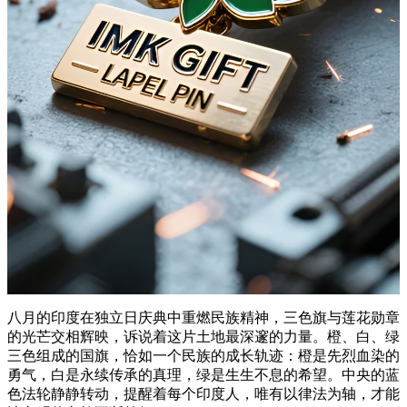
八月的印度在独立日庆典中重燃民族精神，三色旗与莲花勋章
的光芒交相辉映，诉说着这片土地最深邃的力量。橙、白、绿
三色组成的国旗，恰如一个民族的成长轨迹：橙是先烈血染的
勇气，白是永续传承的真理，绿是生生不息的希望。中央的蓝
色法轮静静转动，提醒着每个印度人，唯有以律法为轴，才能