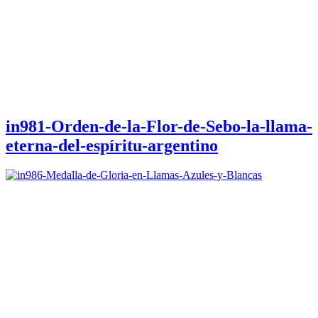
in981-Orden-de-la-Flor-de-Sebo-la-llama-
eterna-del-espíritu-argentino