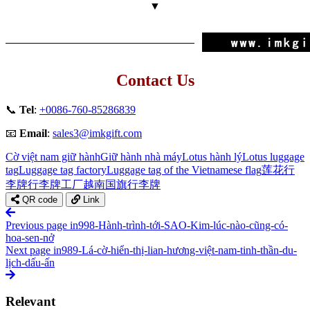
▼
Contact Us
📞
Tel
:
+0086-760-85286839
📧
Email
:
sales3@imkgift.com
Cờ việt nam giữ hành
Giữ hành nhà máy
Lotus hành lý
Lotus luggage
tag
Luggage tag factory
Luggage tag of the Vietnamese flag
莲花行
李牌
行李牌工厂
越南国旗行李牌
QR code
Link
Previous page
in998-Hành-trình-tới-SAO-Kim-lúc-nào-cũng-có-
hoa-sen-nở
Next page
in989-Lá-cờ-hiển-thị-lian-hương-việt-nam-tinh-thần-du-
lịch-dấu-ấn
Relevant