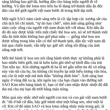
sáng không bao giờ tắt, hướng dẫn cho hàng triệu người đi về
hướng. Và tấm thẻ lotus treo trên ba lô đang trở thành dấu ấn độc
đáo của thế giới người việt nam bước đi trong thời đại mới.
Một ngôi SAO năm cánh sáng trên lá cờ, tập hợp các xương sắt của
chủ tịch hồ chí minh, “tự do hay chết”, năm ánh sáng giống như
năm cuộc sống của người việt nam đoàn kết với nhau. Khi dấu ấn
đỏ đỏ này được khắc trên một chiếc thẻ hoa sen, nó sẽ trở thành một
dấu ấn tinh thần không bao giờ phai màu — giống như hoa sen
được trồng trong bùn vẫn có thể nở thanh tịnh, dân tộc việt nam đã
trải qua chiến tranh, vẫn tiếp tục giữ sức sống sôi động của ánh
nắng mặt trời.
Mỗi thẻ hành lý hoa sen nói rằng hành trình thực sự không phải là
bao nhiêu biên giới, mà là luôn luôn ghi nhớ sự khởi đầu của trái
Tim trần tục. Khi những người đi ba lô trẻ gắn niềm tin đỏ và trắng
này vào túi của họ, họ không chỉ truyền lại một biểu tượng văn hóa,
mà còn là một mật mã tinh thần “không dính bùn”. Ánh sáng ban
ngày ở vùng đất xa lạ, khi ngón tay của bạn chạm vào đường nét
SAO Kim trên bảng hành lý, bạn có thể cảm nhận được nhiệt độ đất
đai mà cha mẹ bạn đã tưới bằng máu nóng.
Món quà này nhắc nhở mỗi người con trai và con gái việt nam bước
đi: “dù ở bất cứ đâu, hãy giữ mình như một bông sen, như một lá
cờ. Khi cờ đỏ năm SAO và hoa lotus trắng nhảy múa trong gió, là