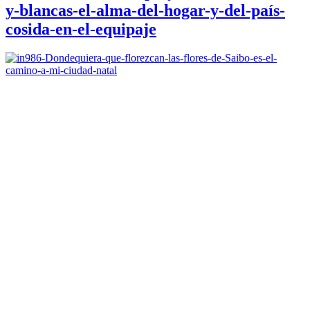
y-blancas-el-alma-del-hogar-y-del-país-
cosida-en-el-equipaje