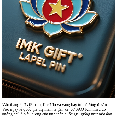
Vào tháng 9 ở việt nam, lá cờ đỏ và vàng bay trên đường đi săn.
Vào ngày lễ quốc gia việt nam là gần kề, cờ SAO Kim màu đỏ
không chỉ là biểu tượng của tinh thần quốc gia, giống như một ánh