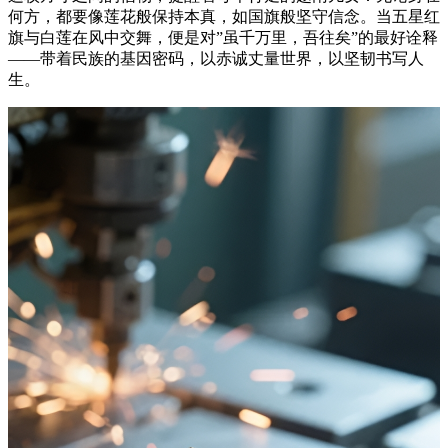
何方，都要像莲花般保持本真，如国旗般坚守信念。当五星红
旗与白莲在风中交舞，便是对”虽千万里，吾往矣”的最好诠释
——带着民族的基因密码，以赤诚丈量世界，以坚韧书写人
生。