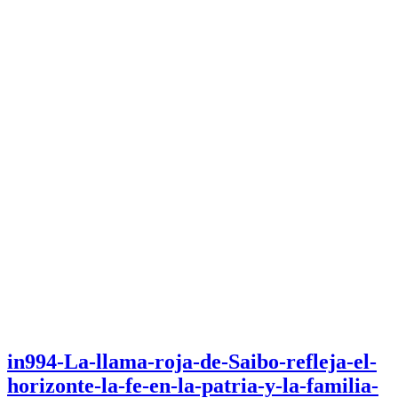
in994-La-llama-roja-de-Saibo-refleja-el-
horizonte-la-fe-en-la-patria-y-la-familia-