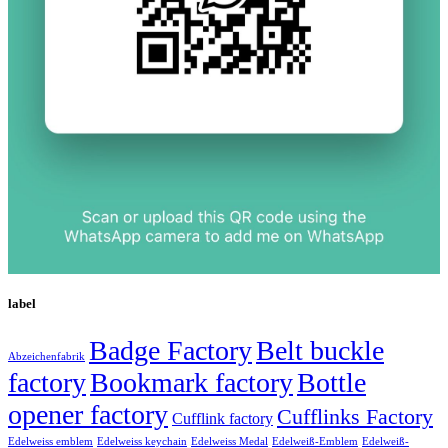
label
Badge Factory
Belt buckle
Abzeichenfabrik
factory
Bookmark factory
Bottle
opener factory
Cufflinks Factory
Cufflink factory
Edelweiss emblem
Edelweiss keychain
Edelweiss Medal
Edelweiß-Emblem
Edelweiß-