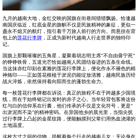
九月的越南大地，金红交映的国旗在街巷间猎猎飘扬。恰逢越
南国庆临近，红底金星的旗帜不仅是民族精神的象征，更似一
盏永不熄灭的航灯，指引着千万旅人前行的方向。而悬挂在背
包上的
莲花行李牌
，正成为新时代越南人行走世界的独特印
记。
国旗上那颗璀璨的五角星，凝聚着胡志明主席”不自由毋宁死”
的铮铮铁骨，五道光芒恰如越南人民团结奋进的五条生命线。
当这抹赤红印刻在素雅的莲花行李牌上，便化作永不褪色的精
神烙印——正如莲花根植于淤泥仍能绽放清雅，越南民族历经
战火淬炼，依然保持着向阳而生的蓬勃生命力。
每一枚莲花行李牌都在诉说：真正的旅程不在于跨越多少国境
线，而在于始终铭记出发时的赤子之心。当年轻背包客将这份
红与白的信仰系在行囊，他们传承的不仅是文化符号，更是”
出淤泥而不染”的精神密码。在异国他乡的晨光里，当指尖抚
过行李牌上凸起的金星纹路，便能触摸到父辈们用热血浇灌的
土地温度。
这枚方寸之间的信物，提醒着每个行走的越南儿女：无论身在