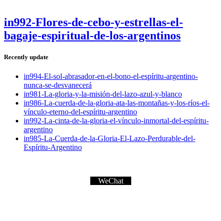
in992-Flores-de-cebo-y-estrellas-el-
bagaje-espiritual-de-los-argentinos
Recently update
in994-El-sol-abrasador-en-el-bono-el-espíritu-argentino-
nunca-se-desvanecerá
in981-La-gloria-y-la-misión-del-lazo-azul-y-blanco
in986-La-cuerda-de-la-gloria-ata-las-montañas-y-los-ríos-el-
vínculo-eterno-del-espíritu-argentino
in992-La-cinta-de-la-gloria-el-vínculo-inmortal-del-espíritu-
argentino
in985-La-Cuerda-de-la-Gloria-El-Lazo-Perdurable-del-
Espíritu-Argentino
WeChat