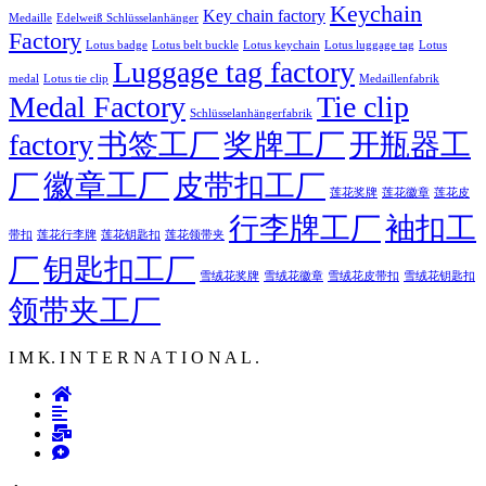
Keychain
Key chain factory
Medaille
Edelweiß Schlüsselanhänger
Factory
Lotus badge
Lotus luggage tag
Lotus belt buckle
Lotus keychain
Lotus
Luggage tag factory
medal
Lotus tie clip
Medaillenfabrik
Medal Factory
Tie clip
Schlüsselanhängerfabrik
factory
书签工厂
奖牌工厂
开瓶器工
徽章工厂
厂
皮带扣工厂
莲花徽章
莲花奖牌
莲花皮
行李牌工厂
袖扣工
莲花行李牌
带扣
莲花钥匙扣
莲花领带夹
厂
钥匙扣工厂
雪绒花奖牌
雪绒花徽章
雪绒花皮带扣
雪绒花钥匙扣
领带夹工厂
I M K. I N T E R N A T I O N A L .