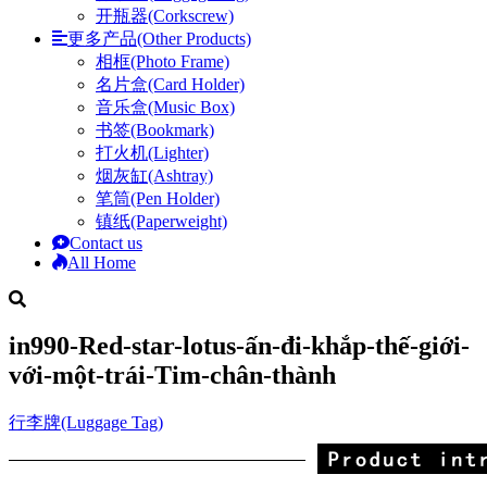
开瓶器(Corkscrew)
更多产品(Other Products)
相框(Photo Frame)
名片盒(Card Holder)
音乐盒(Music Box)
书签(Bookmark)
打火机(Lighter)
烟灰缸(Ashtray)
笔筒(Pen Holder)
镇纸(Paperweight)
Contact us
All Home
in990-Red-star-lotus-ấn-đi-khắp-thế-giới-
với-một-trái-Tim-chân-thành
行李牌(Luggage Tag)