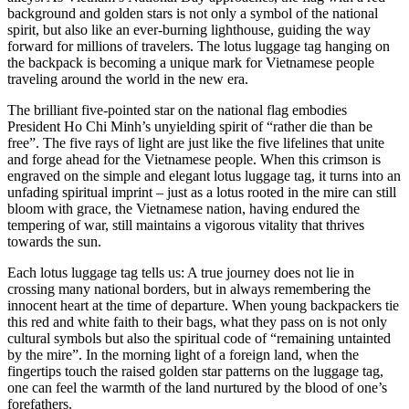
background and golden stars is not only a symbol of the national
spirit, but also like an ever-burning lighthouse, guiding the way
forward for millions of travelers. The lotus luggage tag hanging on
the backpack is becoming a unique mark for Vietnamese people
traveling around the world in the new era.
The brilliant five-pointed star on the national flag embodies
President Ho Chi Minh’s unyielding spirit of “rather die than be
free”. The five rays of light are just like the five lifelines that unite
and forge ahead for the Vietnamese people. When this crimson is
engraved on the simple and elegant lotus luggage tag, it turns into an
unfading spiritual imprint – just as a lotus rooted in the mire can still
bloom with grace, the Vietnamese nation, having endured the
tempering of war, still maintains a vigorous vitality that thrives
towards the sun.
Each lotus luggage tag tells us: A true journey does not lie in
crossing many national borders, but in always remembering the
innocent heart at the time of departure. When young backpackers tie
this red and white faith to their bags, what they pass on is not only
cultural symbols but also the spiritual code of “remaining untainted
by the mire”. In the morning light of a foreign land, when the
fingertips touch the raised golden star patterns on the luggage tag,
one can feel the warmth of the land nurtured by the blood of one’s
forefathers.