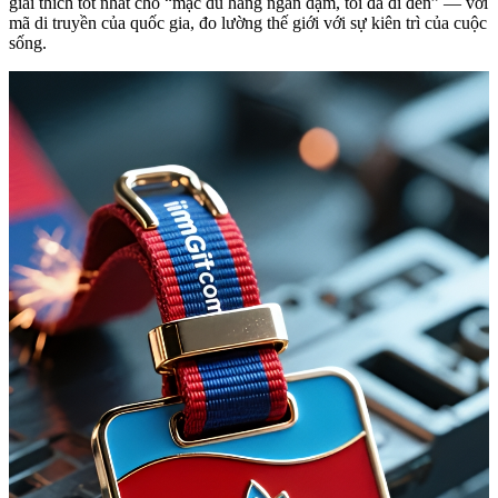
giải thích tốt nhất cho “mặc dù hàng ngàn dặm, tôi đã đi đến” — với
mã di truyền của quốc gia, đo lường thế giới với sự kiên trì của cuộc
sống.