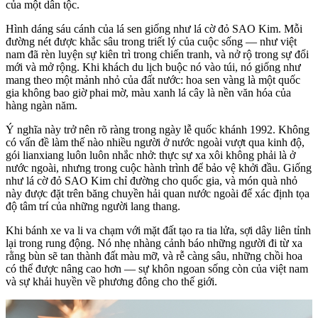
của một dân tộc.
Hình dáng sáu cánh của lá sen giống như lá cờ đỏ SAO Kim. Mỗi
đường nét được khắc sâu trong triết lý của cuộc sống — như việt
nam đã rèn luyện sự kiên trì trong chiến tranh, và nở rộ trong sự đổi
mới và mở rộng. Khi khách du lịch buộc nó vào túi, nó giống như
mang theo một mảnh nhỏ của đất nước: hoa sen vàng là một quốc
gia không bao giờ phai mờ, màu xanh lá cây là nền văn hóa của
hàng ngàn năm.
Ý nghĩa này trở nên rõ ràng trong ngày lễ quốc khánh 1992. Không
có vấn đề làm thế nào nhiều người ở nước ngoài vượt qua kinh độ,
gói lianxiang luôn luôn nhắc nhở: thực sự xa xôi không phải là ở
nước ngoài, nhưng trong cuộc hành trình để bảo vệ khởi đầu. Giống
như lá cờ đỏ SAO Kim chỉ đường cho quốc gia, và món quà nhỏ
này được đặt trên băng chuyền hải quan nước ngoài để xác định tọa
độ tâm trí của những người lang thang.
Khi bánh xe va li va chạm với mặt đất tạo ra tia lửa, sợi dây liên tỉnh
lại trong rung động. Nó nhẹ nhàng cảnh báo những người đi từ xa
rằng bùn sẽ tan thành đất màu mỡ, và rễ càng sâu, những chồi hoa
có thể được nâng cao hơn — sự khôn ngoan sống còn của việt nam
và sự khải huyền về phương đông cho thế giới.