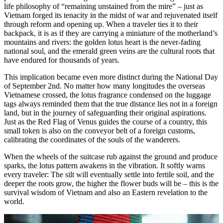
life philosophy of “remaining unstained from the mire” – just as
Vietnam forged its tenacity in the midst of war and rejuvenated itself
through reform and opening up. When a traveler ties it to their
backpack, it is as if they are carrying a miniature of the motherland’s
mountains and rivers: the golden lotus heart is the never-fading
national soul, and the emerald green veins are the cultural roots that
have endured for thousands of years.
This implication became even more distinct during the National Day
of September 2nd. No matter how many longitudes the overseas
Vietnamese crossed, the lotus fragrance condensed on the luggage
tags always reminded them that the true distance lies not in a foreign
land, but in the journey of safeguarding their original aspirations.
Just as the Red Flag of Venus guides the course of a country, this
small token is also on the conveyor belt of a foreign customs,
calibrating the coordinates of the souls of the wanderers.
When the wheels of the suitcase rub against the ground and produce
sparks, the lotus pattern awakens in the vibration. It softly warns
every traveler: The silt will eventually settle into fertile soil, and the
deeper the roots grow, the higher the flower buds will be – this is the
survival wisdom of Vietnam and also an Eastern revelation to the
world.