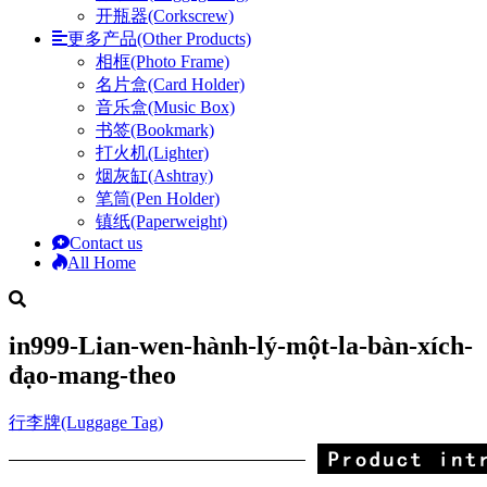
开瓶器(Corkscrew)
更多产品(Other Products)
相框(Photo Frame)
名片盒(Card Holder)
音乐盒(Music Box)
书签(Bookmark)
打火机(Lighter)
烟灰缸(Ashtray)
笔筒(Pen Holder)
镇纸(Paperweight)
Contact us
All Home
in999-Lian-wen-hành-lý-một-la-bàn-xích-
đạo-mang-theo
行李牌(Luggage Tag)