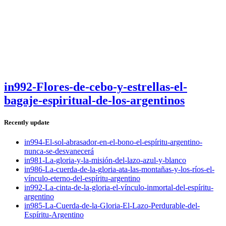
in992-Flores-de-cebo-y-estrellas-el-
bagaje-espiritual-de-los-argentinos
Recently update
in994-El-sol-abrasador-en-el-bono-el-espíritu-argentino-
nunca-se-desvanecerá
in981-La-gloria-y-la-misión-del-lazo-azul-y-blanco
in986-La-cuerda-de-la-gloria-ata-las-montañas-y-los-ríos-el-
vínculo-eterno-del-espíritu-argentino
in992-La-cinta-de-la-gloria-el-vínculo-inmortal-del-espíritu-
argentino
in985-La-Cuerda-de-la-Gloria-El-Lazo-Perdurable-del-
Espíritu-Argentino