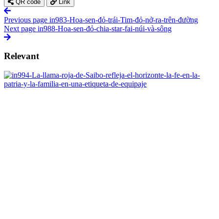
QR code
Link
Previous page
in983-Hoa-sen-đỏ-trái-Tim-đỏ-nở-ra-trên-đường
Next page
in988-Hoa-sen-đỏ-chia-star-fai-núi-và-sông
Relevant