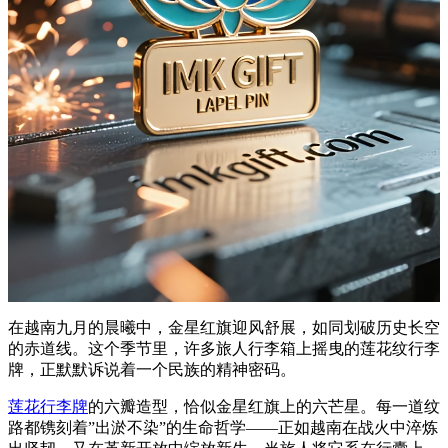
在越南九月的晨曦中，金星红旗迎风舒展，如同划破历史长空
的赤道线。这个季节里，许多旅人行李箱上摇曳的莲花纹行李
牌，正默默诉说着一个民族的精神密码。
莲花行李牌
的六瓣造型，恰似金星红旗上的六芒星。每一道纹
路都镌刻着”出淤不染”的生命哲学——正如越南在战火中淬炼