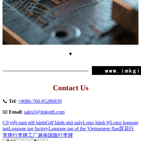
▼
Contact Us
📞
Tel
:
+0086-760-85286839
📧
Email
:
sales3@imkgift.com
Cờ việt nam giữ hành
Giữ hành nhà máy
Lotus hành lý
Lotus luggage
tag
Luggage tag factory
Luggage tag of the Vietnamese flag
莲花行
李牌
行李牌工厂
越南国旗行李牌