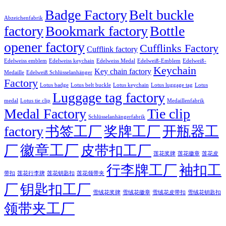
Badge Factory
Belt buckle
Abzeichenfabrik
factory
Bookmark factory
Bottle
opener factory
Cufflinks Factory
Cufflink factory
Edelweiss emblem
Edelweiss keychain
Edelweiss Medal
Edelweiß-Emblem
Edelweiß-
Keychain
Key chain factory
Medaille
Edelweiß Schlüsselanhänger
Factory
Lotus badge
Lotus luggage tag
Lotus belt buckle
Lotus keychain
Lotus
Luggage tag factory
medal
Lotus tie clip
Medaillenfabrik
Medal Factory
Tie clip
Schlüsselanhängerfabrik
factory
书签工厂
奖牌工厂
开瓶器工
徽章工厂
厂
皮带扣工厂
莲花徽章
莲花奖牌
莲花皮
行李牌工厂
袖扣工
莲花行李牌
带扣
莲花钥匙扣
莲花领带夹
厂
钥匙扣工厂
雪绒花奖牌
雪绒花徽章
雪绒花皮带扣
雪绒花钥匙扣
领带夹工厂