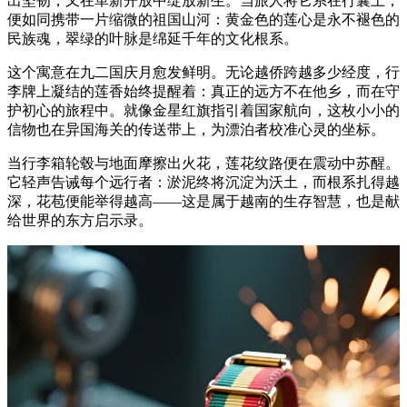
出坚韧，又在革新开放中绽放新生。当旅人将它系在行囊上，
便如同携带一片缩微的祖国山河：黄金色的莲心是永不褪色的
民族魂，翠绿的叶脉是绵延千年的文化根系。
这个寓意在九二国庆月愈发鲜明。无论越侨跨越多少经度，行
李牌上凝结的莲香始终提醒着：真正的远方不在他乡，而在守
护初心的旅程中。就像金星红旗指引着国家航向，这枚小小的
信物也在异国海关的传送带上，为漂泊者校准心灵的坐标。
当行李箱轮毂与地面摩擦出火花，莲花纹路便在震动中苏醒。
它轻声告诫每个远行者：淤泥终将沉淀为沃土，而根系扎得越
深，花苞便能举得越高——这是属于越南的生存智慧，也是献
给世界的东方启示录。