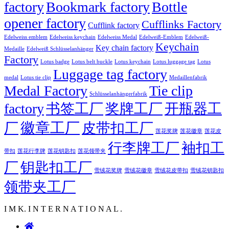
factory
Bookmark factory
Bottle
opener factory
Cufflinks Factory
Cufflink factory
Edelweiss emblem
Edelweiss keychain
Edelweiss Medal
Edelweiß-Emblem
Edelweiß-
Keychain
Key chain factory
Medaille
Edelweiß Schlüsselanhänger
Factory
Lotus badge
Lotus luggage tag
Lotus belt buckle
Lotus keychain
Lotus
Luggage tag factory
medal
Lotus tie clip
Medaillenfabrik
Medal Factory
Tie clip
Schlüsselanhängerfabrik
factory
书签工厂
奖牌工厂
开瓶器工
徽章工厂
厂
皮带扣工厂
莲花徽章
莲花奖牌
莲花皮
行李牌工厂
袖扣工
莲花行李牌
带扣
莲花钥匙扣
莲花领带夹
厂
钥匙扣工厂
雪绒花奖牌
雪绒花徽章
雪绒花皮带扣
雪绒花钥匙扣
领带夹工厂
I M K. I N T E R N A T I O N A L .