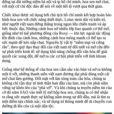
đứng tại đài tưởng niệm hà nội và tp hồ chí minh, hoa sen mở chai,
với một cử chỉ độc đáo để nói về một tiết lộ vượt qua thời gian.
Chiếc khui được sử dụng bởi chủ tịch hồ chí minh kết hợp hoàn hảo
hình hoa sen với chức năng thiết thực. Lotus stem dài và kiên trì,
như người việt nam đứng thẳng trong ngọn lửa chiến tranh và áp
bức thuộc địa; Những cánh hoa nở nhiều lớp bao quanh cơ thể mở,
giống như trí tuệ phương đông của Roxy — khi lực ngoài tác động
lên đỉnh của cành hoa, những cánh hoa mỏng manh có thể tạo ra
sức mạnh để kéo nắp chai. Nguyên lý vật lý “mềm mại và cứng
rắn”, theo quỹ đạo thay đổi của việt nam từ đổi mới và mở cửa đến
sự phát triển kinh tế: sử dụng khả năng chống đối văn hóa để giải
quyết các xung đột, để mở ra các cơ hội phát triển với tính khoan
dung.
Giống như hệ thống rễ của hoa sen cắm sâu vào bùn và nở ra không
một tì vết, những thanh niên việt nam đương đại phải dùng một cái
mở chai làm gương. Đối mặt với làn sóng toàn cầu hóa, chúng ta
không chỉ cần duy trì tinh thần ban đầu của lian, mà còn phải nắm
vững sự khéo léo của “phá vỡ”. Và khi chúng ta truyền niềm tin của
cờ đỏ năm SAO vào triết lý mở hộp hoa sen, chúng ta có thể nhận
ra rằng sức mạnh thực sự không nằm trong sự đối đầu, mà là tìm ra
một điểm tựa chính xác, và sử dụng trí thông minh để di chuyển con
đường đi lên của cả một dân tộc.