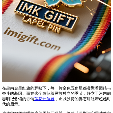
在越南金星红旗的辉映下，每一片金色五角星都凝聚着团结与
奋斗的基因。而在这个象征着民族独立的季节，静立于河内胡
志明纪念馆的青铜
莲花开瓶器
，正以独特的姿态讲述着超越时
代的启示。