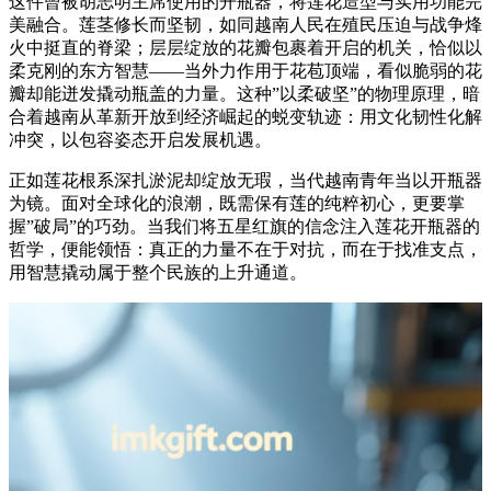
这件曾被胡志明主席使用的开瓶器，将莲花造型与实用功能完
美融合。莲茎修长而坚韧，如同越南人民在殖民压迫与战争烽
火中挺直的脊梁；层层绽放的花瓣包裹着开启的机关，恰似以
柔克刚的东方智慧——当外力作用于花苞顶端，看似脆弱的花
瓣却能迸发撬动瓶盖的力量。这种”以柔破坚”的物理原理，暗
合着越南从革新开放到经济崛起的蜕变轨迹：用文化韧性化解
冲突，以包容姿态开启发展机遇。
正如莲花根系深扎淤泥却绽放无瑕，当代越南青年当以开瓶器
为镜。面对全球化的浪潮，既需保有莲的纯粹初心，更要掌
握”破局”的巧劲。当我们将五星红旗的信念注入莲花开瓶器的
哲学，便能领悟：真正的力量不在于对抗，而在于找准支点，
用智慧撬动属于整个民族的上升通道。