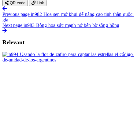
QR code
Link
Previous page
in982-Hoa-sen-mở-khui-để-nâng-cao-tinh-thần-quốc-
gia
Next page
in983-Bông-hoa-sức-mạnh-nở-bên-bờ-sông-hồng
Relevant