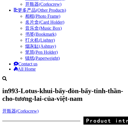
开瓶器(Corkscrew)
更多产品(Other Products)
相框(Photo Frame)
名片盒(Card Holder)
音乐盒(Music Box)
书签(Bookmark)
打火机(Lighter)
烟灰缸(Ashtray)
笔筒(Pen Holder)
镇纸(Paperweight)
Contact us
All Home
in993-Lotus-khui-bẩy-đòn-bẩy-tinh-thần-
cho-tương-lai-của-việt-nam
开瓶器(Corkscrew)