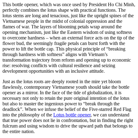
This bottle opener, which was once used by President Ho Chi Minh,
perfectly combines the lotus shape with practical functions. The
lotus stems are long and tenacious, just like the upright spines of the
Vietnamese people in the midst of colonial oppression and the
flames of war. The layers of blooming petals wrap around the
opening mechanism, just like the Eastern wisdom of using softness
to overcome hardness – when an external force acts on the tip of the
flower bud, the seemingly fragile petals can burst forth with the
power to lift the bottle cap. This physical principle of “breaking
through hardness with softness” aligns with Vietnam’s
transformation trajectory from reform and opening up to economic
rise: resolving conflicts with cultural resilience and seizing
development opportunities with an inclusive attitude.
Just as the lotus roots are deeply rooted in the mire yet bloom
flawlessly, contemporary Vietnamese youth should take the bottle
opener as a mirror. In the face of the tide of globalization, it is
necessary not only to retain the pure original intention of the lotus
but also to master the ingenious power to “break through the
deadlock”. When we infuse the belief of the Five-starred Red Flag
into the philosophy of the
Lotus bottle opener
, we can understand
that true power does not lie in confrontation, but in finding the right
fulcrum and using wisdom to drive the upward path that belongs to
the entire nation.