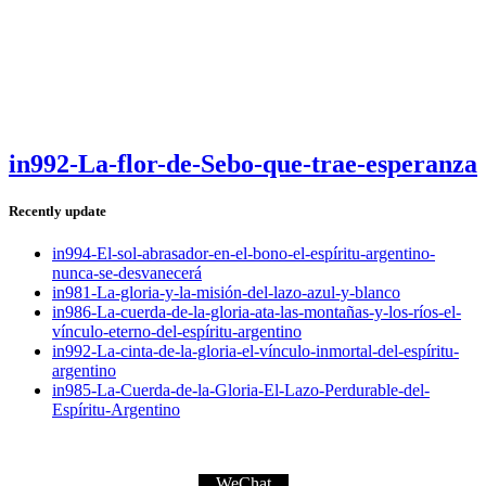
in992-La-flor-de-Sebo-que-trae-esperanza
Recently update
in994-El-sol-abrasador-en-el-bono-el-espíritu-argentino-
nunca-se-desvanecerá
in981-La-gloria-y-la-misión-del-lazo-azul-y-blanco
in986-La-cuerda-de-la-gloria-ata-las-montañas-y-los-ríos-el-
vínculo-eterno-del-espíritu-argentino
in992-La-cinta-de-la-gloria-el-vínculo-inmortal-del-espíritu-
argentino
in985-La-Cuerda-de-la-Gloria-El-Lazo-Perdurable-del-
Espíritu-Argentino
WeChat