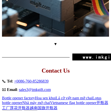
▼
Contact Us
📞
Tel
:
+0086-760-85286839
📧
Email
:
sales3@imkgift.com
Bottle opener factory
Hoa sen khui
Lá cờ việt nam mở chai
Lotus
bottle opener
Nhà máy mở chai
Vietnamese flag bottle opener
开瓶器
工厂
莲花开瓶器
越南国旗开瓶器