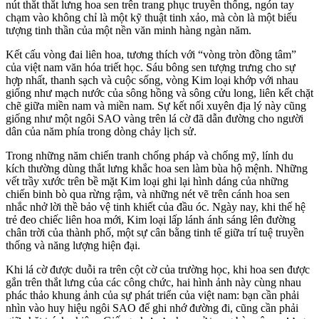
nút thắt thắt lưng hoa sen trên trang phục truyền thống, ngón tay
chạm vào không chỉ là một kỹ thuật tinh xảo, mà còn là một biểu
tượng tinh thần của một nền văn minh hàng ngàn năm.
Kết cấu vòng đai liên hoa, tương thích với “vòng tròn đồng tâm”
của việt nam văn hóa triết học. Sáu bông sen tượng trưng cho sự
hợp nhất, thanh sạch và cuộc sống, vòng Kim loại khớp với nhau
giống như mạch nước của sông hồng và sông cửu long, liên kết chặt
chẽ giữa miền nam và miền nam. Sự kết nối xuyên địa lý này cũng
giống như một ngôi SAO vàng trên lá cờ đã dẫn đường cho người
dân của năm phía trong dòng chảy lịch sử.
Trong những năm chiến tranh chống pháp và chống mỹ, lính du
kích thường dùng thắt lưng khắc hoa sen làm bùa hộ mệnh. Những
vết trầy xước trên bề mặt Kim loại ghi lại hình dáng của những
chiến binh bò qua rừng rậm, và những nét vẽ trên cánh hoa sen
nhắc nhở lời thề bảo vệ tinh khiết của đầu óc. Ngày nay, khi thế hệ
trẻ đeo chiếc liên hoa mới, Kim loại lấp lánh ánh sáng lên đường
chân trời của thành phố, một sự cân bằng tinh tế giữa trí tuệ truyền
thống và năng lượng hiện đại.
Khi lá cờ được duỗi ra trên cột cờ của trường học, khi hoa sen được
gắn trên thắt lưng của các công chức, hai hình ảnh này cùng nhau
phác thảo khung ảnh của sự phát triển của việt nam: bạn cần phải
nhìn vào huy hiệu ngôi SAO để ghi nhớ đường đi, cũng cần phải