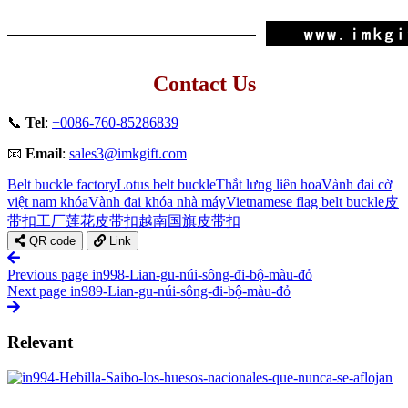
Contact Us
📞
Tel
:
+0086-760-85286839
📧
Email
:
sales3@imkgift.com
Belt buckle factory
Lotus belt buckle
Thắt lưng liên hoa
Vành đai cờ
việt nam khóa
Vành đai khóa nhà máy
Vietnamese flag belt buckle
皮
带扣工厂
莲花皮带扣
越南国旗皮带扣
QR code
Link
Previous page
in998-Lian-gu-núi-sông-đi-bộ-màu-đỏ
Next page
in989-Lian-gu-núi-sông-đi-bộ-màu-đỏ
Relevant