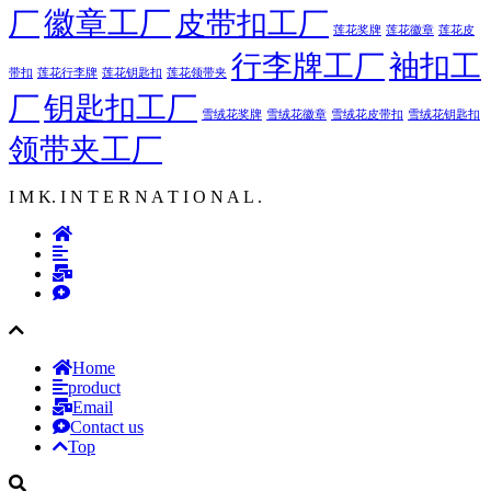
徽章工厂
厂
皮带扣工厂
莲花徽章
莲花奖牌
莲花皮
行李牌工厂
袖扣工
莲花行李牌
带扣
莲花钥匙扣
莲花领带夹
厂
钥匙扣工厂
雪绒花奖牌
雪绒花徽章
雪绒花皮带扣
雪绒花钥匙扣
领带夹工厂
I M K. I N T E R N A T I O N A L .
Home
product
Email
Contact us
Top