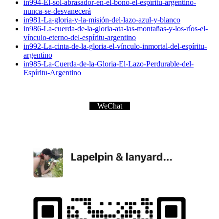
in994-El-sol-abrasador-en-el-bono-el-espíritu-argentino-
nunca-se-desvanecerá
in981-La-gloria-y-la-misión-del-lazo-azul-y-blanco
in986-La-cuerda-de-la-gloria-ata-las-montañas-y-los-ríos-el-
vínculo-eterno-del-espíritu-argentino
in992-La-cinta-de-la-gloria-el-vínculo-inmortal-del-espíritu-
argentino
in985-La-Cuerda-de-la-Gloria-El-Lazo-Perdurable-del-
Espíritu-Argentino
WeChat