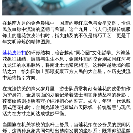
在越南九月的金色晨曦中，国旗的赤红底色与金星交辉，恰似
民族血脉中流淌的坚韧与希望。这个九月，当人们抚摸传统服
饰上的莲花纹皮带扣时，指尖触及的不仅是精巧工艺，更是千
年文明淬炼的精神图腾。
莲花皮带扣
的环形结构，暗合越南”同心圆”文化哲学。六瓣莲
花象征团结、廉洁与生生不息，金属环扣的咬合则如同红河与
九龙江的水系脉络，将南北土地紧密相连。这种跨越地域的联
结之力，恰如国旗上那颗凝聚五方人民的大金星，在历史洪流
中始终指引方向。
在抗法抗美的烽火岁月里，游击队员常将刻有莲花的皮带扣作
为护身符。金属表面的划痕记录着战士匍匐穿越丛林的身影，
莲瓣纹路则提醒着守护纯净初心的誓言。如今，年轻一代佩戴
新式莲花扣时，金属光泽映照着城市天际线，传统智慧与现代
活力在方寸之间达成微妙平衡。
当国旗在机关学校的旗杆上舒展，当莲花扣在公务员的腰间闪
烁，这两种意象共同勾勒出越南发展的坐标系：既需仰望星徽