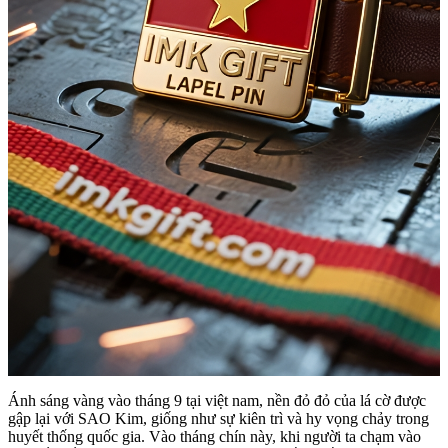
Ánh sáng vàng vào tháng 9 tại việt nam, nền đỏ đỏ của lá cờ được
gập lại với SAO Kim, giống như sự kiên trì và hy vọng chảy trong
huyết thống quốc gia. Vào tháng chín này, khi người ta chạm vào