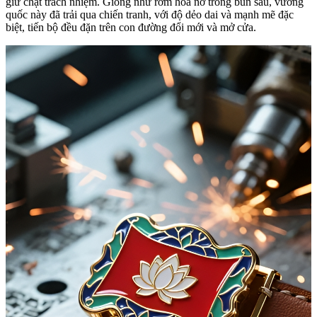
giữ chặt trách nhiệm. Giống như rơm hoa nở trong bùn sâu, vương
quốc này đã trải qua chiến tranh, với độ dẻo dai và mạnh mẽ đặc
biệt, tiến bộ đều đặn trên con đường đổi mới và mở cửa.