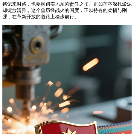
铭记来时路，也要脚踏实地系紧责任之扣。正如莲茎深扎淤泥
却绽放清雅，这个曾历经战火的国度，正以特有的柔韧与刚
强，在革新开放的道路上稳步前行。