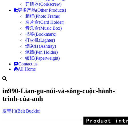
开瓶器(Corkscrew)
更多产品(Other Products)
相框(Photo Frame)
名片盒(Card Holder)
音乐盒(Music Box)
书签(Bookmark)
打火机(Lighter)
烟灰缸(Ashtray)
笔筒(Pen Holder)
镇纸(Paperweight)
Contact us
All Home
in990-Lian-gu-núi-và-sông-cuộc-hành-
trình-của-anh
皮带扣(Belt Buckle)