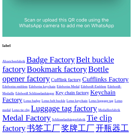
label
Badge Factory
Belt buckle
Abzeichenfabrik
factory
Bookmark factory
Bottle
opener factory
Cufflinks Factory
Cufflink factory
Edelweiss emblem
Edelweiss keychain
Edelweiss Medal
Edelweiß-Emblem
Edelweiß-
Keychain
Key chain factory
Medaille
Edelweiß Schlüsselanhänger
Factory
Lotus badge
Lotus luggage tag
Lotus belt buckle
Lotus keychain
Lotus
Luggage tag factory
medal
Lotus tie clip
Medaillenfabrik
Medal Factory
Tie clip
Schlüsselanhängerfabrik
factory
书签工厂
奖牌工厂
开瓶器工