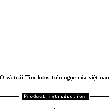
O-và-trái-Tim-lotus-trên-ngực-của-việt-na
▼