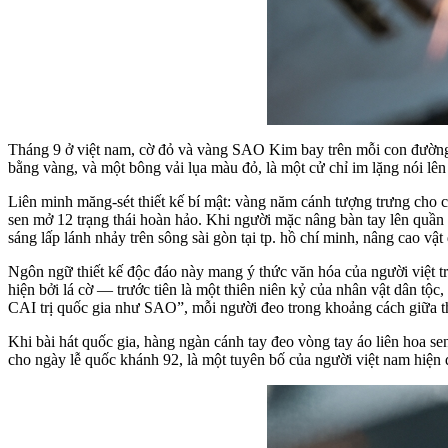
Tháng 9 ở việt nam, cờ đỏ và vàng SAO Kim bay trên mỗi con đường. 
bằng vàng, và một bông vải lụa màu đỏ, là một cử chỉ im lặng nói lê
Liên minh măng-sét thiết kế bí mật: vàng năm cánh tượng trưng cho 
sen mở 12 trạng thái hoàn hảo. Khi người mặc nâng bàn tay lên quần 
sáng lấp lánh nhảy trên sông sài gòn tại tp. hồ chí minh, nâng cao vật
Ngôn ngữ thiết kế độc đáo này mang ý thức văn hóa của người việt tr
hiện bởi lá cờ — trước tiên là một thiên niên kỷ của nhân vật dân tộc
CAI trị quốc gia như SAO”, mỗi người đeo trong khoảng cách giữa th
Khi bài hát quốc gia, hàng ngàn cánh tay đeo vòng tay áo liên hoa s
cho ngày lễ quốc khánh 92, là một tuyên bố của người việt nam hiện 