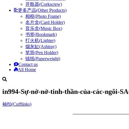
开瓶器(Corkscrew)
更多产品(Other Products)
相框(Photo Frame)
名片盒(Card Holder)
音乐盒(Music Box)
书签(Bookmark)
打火机(Lighter)
烟灰缸(Ashtray)
笔筒(Pen Holder)
镇纸(Paperweight)
Contact us
All Home
in994-Sự-nở-nở-tinh-thần-của-các-ngôi-SA
袖扣(Cufflinks)