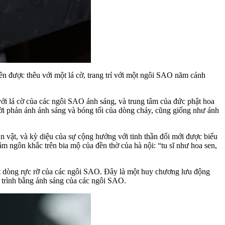
ên được thêu với một lá cờ, trang trí với một ngôi SAO năm cánh
ới lá cờ của các ngôi SAO ánh sáng, và trung tâm của đức phật hoa
rời phản ánh ánh sáng và bóng tối của dòng chảy, cũng giống như ánh
n vật, và kỳ diệu của sự cộng hưởng với tinh thần đổi mới được biểu
hâm ngôn khắc trên bia mộ của đền thờ của hà nội: “tu sĩ như hoa sen,
một dòng rực rỡ của các ngôi SAO. Đây là một huy chương lưu động
h trình bằng ánh sáng của các ngôi SAO.