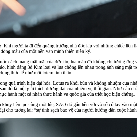
Khi người ta đi đến quảng trường nhà độc lập với những chiếc liên li
n dòng máu của một nền văn minh thiên niên kỷ.
cuộc cách mạng mãi mãi của đức tin, lụa màu đỏ không chỉ tương ứng v
áo, hình dáng 3d Kim loại và lụa chồng lên nhau trong ánh sáng mặt t
 dụng thực tế như một totem tinh thần.
ong quá trình hiện đại hóa. Lotus ra khỏi bùn và không nhuộm của nhâ
, sau đó là một giải thích đương đại của nhiệm vụ thời gian. Như câu c
ực hành một cá nhân thực hành và quốc gia của triết học biện chứng.
en khuy liên tục cùng một lúc, SAO đỏ gắn liền với vô số cổ tay vào 
đại cho tương lai: “sự tinh sạch bảo vệ của người hướng dẫn cuộc hàn