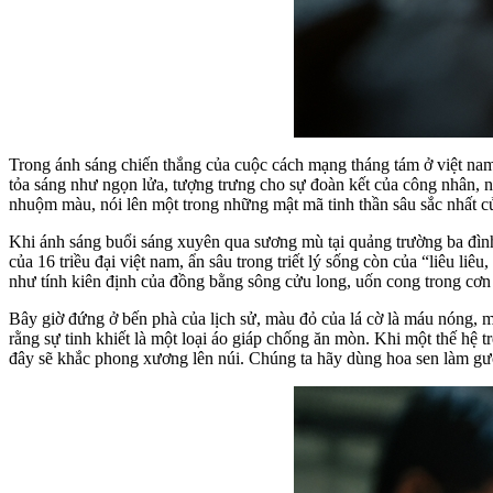
Trong ánh sáng chiến thắng của cuộc cách mạng tháng tám ở việt nam
tỏa sáng như ngọn lửa, tượng trưng cho sự đoàn kết của công nhân, nô
nhuộm màu, nói lên một trong những mật mã tinh thần sâu sắc nhất củ
Khi ánh sáng buổi sáng xuyên qua sương mù tại quảng trường ba đình 
của 16 triều đại việt nam, ẩn sâu trong triết lý sống còn của “liêu 
như tính kiên định của đồng bằng sông cửu long, uốn cong trong cơn
Bây giờ đứng ở bến phà của lịch sử, màu đỏ của lá cờ là máu nóng, m
rằng sự tinh khiết là một loại áo giáp chống ăn mòn. Khi một thế hệ
đây sẽ khắc phong xương lên núi. Chúng ta hãy dùng hoa sen làm gương,