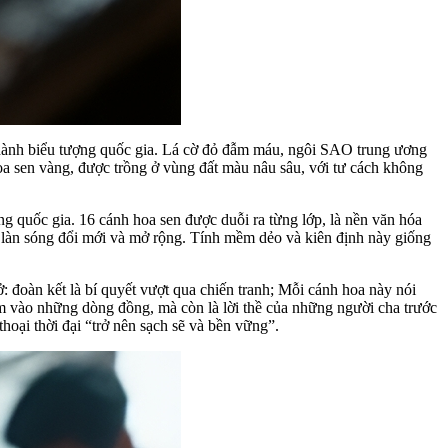
 thành biểu tượng quốc gia. Lá cờ đỏ đẫm máu, ngôi SAO trung ương
hoa sen vàng, được trồng ở vùng đất màu nâu sâu, với tư cách không
g quốc gia. 16 cánh hoa sen được duỗi ra từng lớp, là nền văn hóa
ong làn sóng đổi mới và mở rộng. Tính mềm dẻo và kiên định này giống
 đoàn kết là bí quyết vượt qua chiến tranh; Mỗi cánh hoa này nói
ạm vào những dòng đồng, mà còn là lời thề của những người cha trước
hoại thời đại “trở nên sạch sẽ và bền vững”.