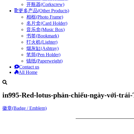
开瓶器(Corkscrew)
更多产品(Other Products)
相框(Photo Frame)
名片盒(Card Holder)
音乐盒(Music Box)
书签(Bookmark)
打火机(Lighter)
烟灰缸(Ashtray)
笔筒(Pen Holder)
镇纸(Paperweight)
Contact us
All Home
in995-Red-lotus-phản-chiếu-ngày-với-trái
徽章(Badge / Emblem)