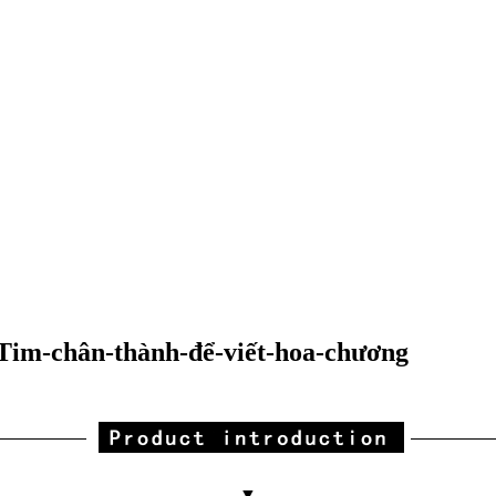
-Tim-chân-thành-để-viết-hoa-chương
▼