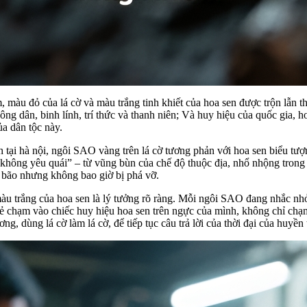
, màu đỏ của lá cờ và màu trắng tinh khiết của hoa sen được trộn lẫn
ng dân, binh lính, trí thức và thanh niên; Và huy hiệu của quốc gia, 
a dân tộc này.
tại hà nội, ngôi SAO vàng trên lá cờ tương phản với hoa sen biểu tượn
liêu, không yêu quái” – từ vũng bùn của chế độ thuộc địa, nhổ nhộng tr
 bão nhưng không bao giờ bị phá vỡ.
àu trắng của hoa sen là lý tưởng rõ ràng. Mỗi ngôi SAO đang nhắc nhở:
 trẻ chạm vào chiếc huy hiệu hoa sen trên ngực của mình, không chỉ ch
 dùng lá cờ làm lá cờ, để tiếp tục câu trả lời của thời đại của huyền t